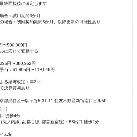
最終面接後に確定します

場合：試用期間3か月

の場合：初回契約期間3か月、以降更新の可能性あり
円〜500,000円

ルに応じて変動する

95円〜380,952円

：61,905円〜119,048円

よる給与改定：年2回

て決算賞与あり
1 東京都渋谷区千駄ヶ谷5-31‐11 住友不動産新宿南口ビル5F
認
 徒歩4分

(丸ノ内線, 副都心線, 都営新宿線)：E8出口 徒歩2分
イム制
