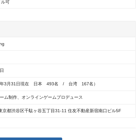
イル可
ng
2日
26年3月31日現在　日本　493名　/　台湾　167名）
ーム制作、オンラインゲームプロデュース
51 東京都渋谷区千駄ヶ谷五丁目31-11 住友不動産新宿南口ビル5F