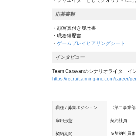
・クリエイターとしてクオリティにこ
応募書類
・顔写真付き履歴書
・職務経歴書
・
ゲームプレイヒアリングシート
インタビュー
Team Caravanのシナリオライタ
https://recruit.aiming-inc.com/career/
職種 / 募集ポジション
〈第二事業部
雇用形態
契約社員
※契約社員ま
契約期間