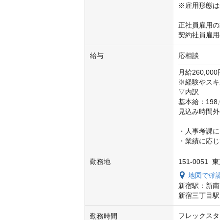
※雇用形態は
正社員雇用の
契約社員雇用
給与
応相談
月給260,000
※経験やスキ
▽内訳

基本給：198,0
見込み時間外手当
・人事考課に
・業績に応じ
勤務地
151-005
地図で確
新宿駅：新南口
新宿三丁目駅 
フレックスタ
勤務時間