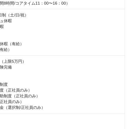
8時間/コアタイム11：00〜16：00）
制（土/日/祝）

ュ休暇

暇

休暇（有給）

有給）
（上限5万円）

険完備

制度

度（正社員のみ）

助制度（正社員のみ）

正社員のみ）

金（選択制/正社員のみ）