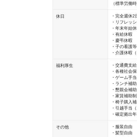
（標準労働時間
・完全週休2日
休日
・リフレッシ
・年末年始休
・有給休暇

・慶弔休暇

・子の看護等
・介護休暇（
・交通費支給
福利厚生
・各種社会保
・ゲーム手当

・ランチ補助

・懇親会補助
・家賃補助制
・椅子購入補
・引越手当（
・確定拠出年
・服装自由

その他
・髪型自由
