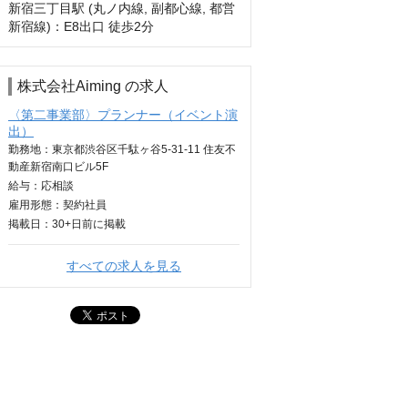
新宿三丁目駅 (丸ノ内線, 副都心線, 都営
新宿線)：E8出口 徒歩2分
株式会社Aiming の求人
〈第二事業部〉プランナー（イベント演
出）
勤務地：東京都渋谷区千駄ヶ谷5-31‐11 住友不
動産新宿南口ビル5F
給与：
応相談
雇用形態：契約社員
掲載日：
30+日
前に掲載
すべての求人を見る