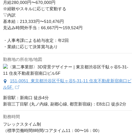
月給280,000円〜670,000円

※経験やスキルに応じて変動する

▽内訳

基本給：213,333円〜510,476円

見込み時間外手当：66,667円〜159,524円

・人事考課による給与改定：年2回

・業績に応じて決算賞与あり
勤務地の所在地/地図
151-0051 東京都渋谷区千駄ヶ谷5-31‐11 住友不動産新宿南口ビ
ル5F
新宿駅：新南口 徒歩4分

新宿三丁目駅 (丸ノ内線, 副都心線, 都営新宿線)：E8出口 徒歩2分
勤務時間
フレックスタイム制

（標準労働時間8時間/コアタイム11：00〜16：00）