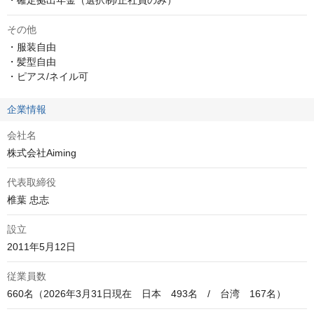
・確定拠出年金（選択制/正社員のみ）
その他
・服装自由

・髪型自由

・ピアス/ネイル可
企業情報
会社名
株式会社Aiming
代表取締役
椎葉 忠志
設立
2011年5月12日
従業員数
660名（2026年3月31日現在　日本　493名　/　台湾　167名）