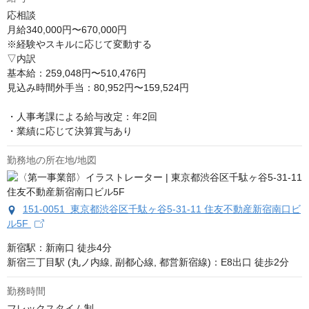
応相談
月給340,000円〜670,000円

※経験やスキルに応じて変動する

▽内訳

基本給：259,048円〜510,476円

見込み時間外手当：80,952円〜159,524円

・人事考課による給与改定：年2回

・業績に応じて決算賞与あり
勤務地の所在地/地図
151-0051 東京都渋谷区千駄ヶ谷5-31‐11 住友不動産新宿南口ビ
ル5F
新宿駅：新南口 徒歩4分

新宿三丁目駅 (丸ノ内線, 副都心線, 都営新宿線)：E8出口 徒歩2分
勤務時間
フレックスタイム制
