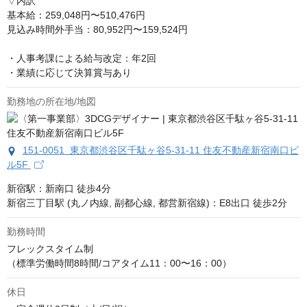
▽内訳

基本給：259,048円〜510,476円

見込み時間外手当：80,952円〜159,524円

・人事考課による給与改定：年2回

・業績に応じて決算賞与あり
勤務地の所在地/地図
151-0051 東京都渋谷区千駄ヶ谷5-31‐11 住友不動産新宿南口ビ
ル5F
新宿駅：新南口 徒歩4分

新宿三丁目駅 (丸ノ内線, 副都心線, 都営新宿線)：E8出口 徒歩2分
勤務時間
フレックスタイム制

（標準労働時間8時間/コアタイム11：00〜16：00）
休日