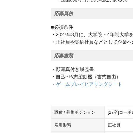
応募資格
■必須条件
・2027年3月に、大学院・4年制大
・正社員や契約社員などとして企業へ
応募書類
・顔写真付き履歴書
・自己PR/志望動機（書式自由）
・
ゲームプレイヒアリングシート
職種 / 募集ポジション
[27卒]コー
雇用形態
正社員