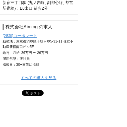
新宿三丁目駅 (丸ノ内線, 副都心線, 都営
新宿線)：E8出口 徒歩2分
株式会社Aiming の求人
[28卒]コーポレート
勤務地：東京都渋谷区千駄ヶ谷5-31‐11 住友不
動産新宿南口ビル5F
給与：
月給
26万円 〜 26万円
雇用形態：正社員
掲載日：
30+日
前に掲載
すべての求人を見る