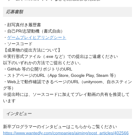
応募書類
・顔写真付き履歴書
・自己PR/志望動機（書式自由）
・
ゲームプレイヒアリングシート
・ソースコード
【成果物の提出方法について】
※実行形式ファイル（.exe など）での提出はご遠慮ください
以下のいずれかの方法でご提出ください。
・GitHub 等の公開リポジトリのURL
・ストアページのURL（App Store, Google Play, Steam 等）
・Web上で動作確認できるページのURL（unityroom、自ホスティン
グ等）
※提出時には、ソースコードに加えてプレイ動画の共有を推奨して
います
インタビュー
新卒プログラマーのインタビューはこちらからご覧ください
https://www.wantedly.com/companies/aiming/post_articles/402566