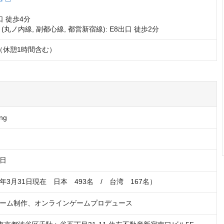
 徒歩4分

(丸ノ内線, 副都心線, 都営新宿線): E8出口 徒歩2分
:00（休憩1時間含む）
ng
2日
26年3月31日現在　日本　493名　/　台湾　167名）
ーム制作、オンラインゲームプロデュース