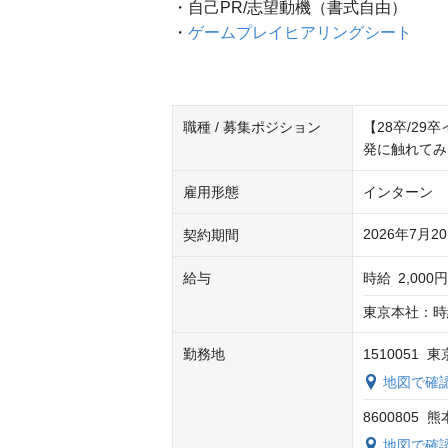
・自己PR/志望動機（書式自由）
・
ゲームプレイヒアリングシート
職種 / 募集ポジション
【28卒/2
発に触れてみ
雇用形態
インターン
2026年7月
契約期間
給与
時給
2,000円
東京本社：時給
勤務地
1510051
地図で確
8600805
地図で確