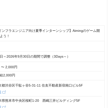
9卒インフラエンジニア向け夏季インターンシップ】Aimingのゲーム開
よう！
20日～2026年9月30日の期間で調整（3Days～）
 〜 2,000円
2,000円
 東京都渋谷区千駄ヶ谷5-31‐11 住友不動産新宿南口ビル5F
認
 熊本県熊本市中央区桜町1-20 西嶋三井ビルディング5F
認