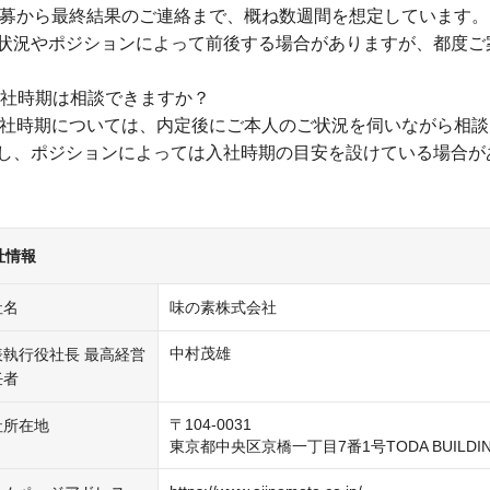
 応募から最終結果のご連絡まで、概ね数週間を想定しています。
状況やポジションによって前後する場合がありますが、都度ご
 入社時期は相談できますか？
 入社時期については、内定後にご本人のご状況を伺いながら相
し、ポジションによっては入社時期の目安を設けている場合が
社情報
社名
味の素株式会社
中村茂雄
表執行役社長 最高経営
任者
〒104-0031

社所在地
東京都中央区京橋一丁目7番1号TODA BUILDI