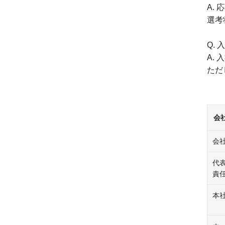
A.
選考
Q.
A.
ただ
会
会
代
責
本