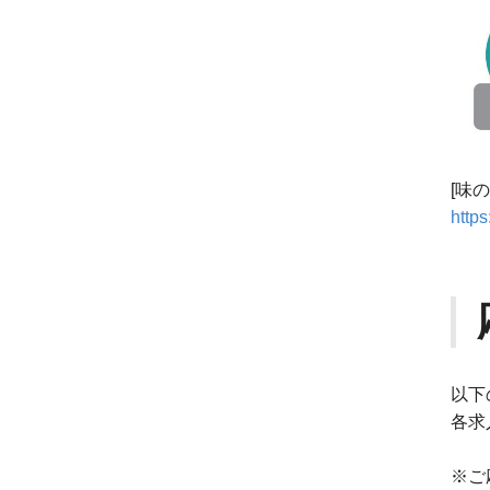
[味
https
以下
各求
※ご