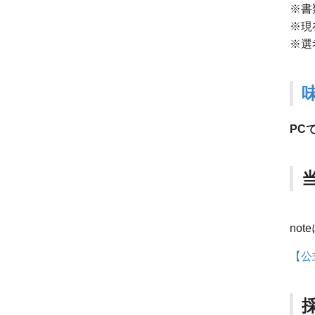
※書
※現
※選
PC
not
【公