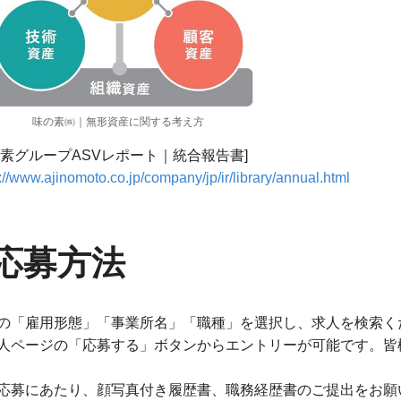
味の素㈱｜無形資産に関する考え方
の素グループASVレポート｜統合報告書]
://www.ajinomoto.co.jp/company/jp/ir/library/annual.html
応募方法
の「雇用形態」「事業所名」「職種」を選択し、求人を検索く
人ページの「応募する」ボタンからエントリーが可能です。皆
応募にあたり、顔写真付き履歴書、職務経歴書のご提出をお願