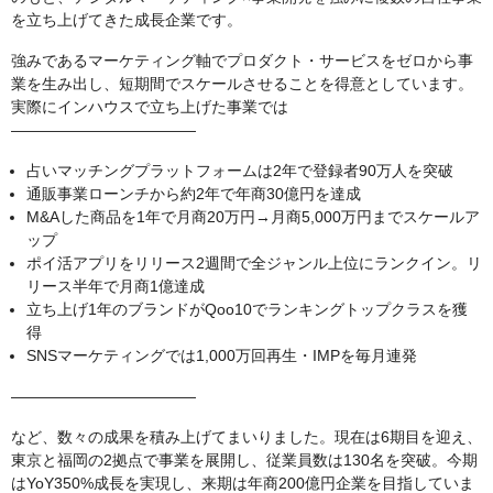
を立ち上げてきた成長企業です。
強みであるマーケティング軸でプロダクト・サービスをゼロから事
業を生み出し、短期間でスケールさせることを得意としています。
実際にインハウスで立ち上げた事業では
――――――――――――
占いマッチングプラットフォームは2年で登録者90万人を突破
通販事業ローンチから約2年で年商30億円を達成
M&Aした商品を1年で月商20万円→月商5,000万円までスケールア
ップ
ポイ活アプリをリリース2週間で全ジャンル上位にランクイン。リ
リース半年で月商1億達成
立ち上げ1年のブランドがQoo10でランキングトップクラスを獲
得
SNSマーケティングでは1,000万回再生・IMPを毎月連発
――――――――――――
など、数々の成果を積み上げてまいりました。現在は6期目を迎え、
東京と福岡の2拠点で事業を展開し、従業員数は130名を突破。今期
はYoY350%成長を実現し、来期は年商200億円企業を目指していま