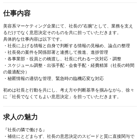
仕事内容
美容系マーケティング企業にて、社長の"右腕"として、業務を支え
るだけでなく意思決定そのものを共に担っていただきます。
具体的な仕事内容は以下です。
・社長に上げる情報と自身で判断する情報の見極め、論点の整理
・社長発の案件を関係部署と連携して推進、進捗管理
・各事業部・役員との橋渡し、社長に代わる一次対応・調整
・スケジュール調整・出張手配・会食手配・経費精算（社長の時間
の最適配分）
・秘匿情報の適切な管理、緊急時の臨機応変な対応
初めは社長と行動を共にし、考え方や判断基準を掴みながら、徐々
に「社長でなくてもよい意思決定」を担っていただきます。
求人の魅力
『社長の隣で働ける』
・補佐にとどまらず、社長の意思決定のスピードと質に直接関与で