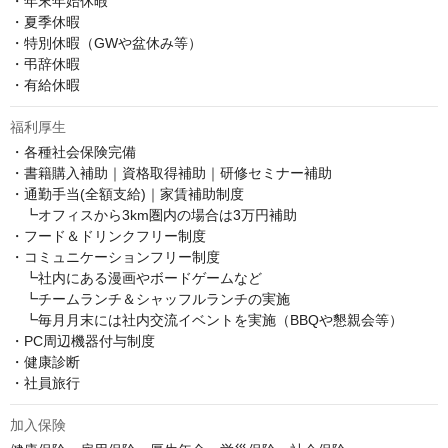
・年末年始休暇

・夏季休暇

・特別休暇（GWや盆休み等）

・弔辞休暇

・有給休暇
福利厚生
・各種社会保険完備

・書籍購入補助｜資格取得補助｜研修セミナー補助

・通勤手当(全額支給)｜家賃補助制度

　┗オフィスから3km圏内の場合は3万円補助

・フード＆ドリンクフリー制度

・コミュニケーションフリー制度

　┗社内にある漫画やボードゲームなど

　┗チームランチ＆シャッフルランチの実施

　┗毎月月末には社内交流イベントを実施（BBQや懇親会等）

・PC周辺機器付与制度

・健康診断

・社員旅行
加入保険