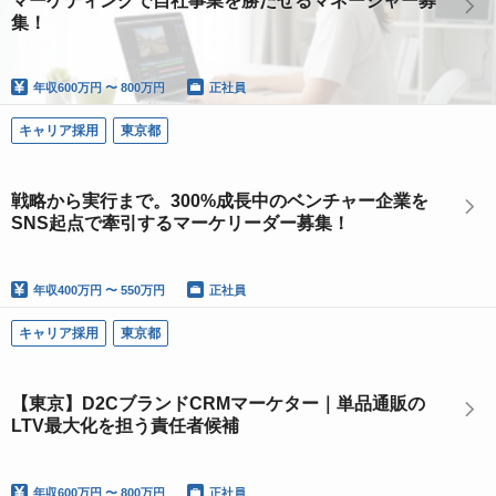
マーケティングで自社事業を勝たせるマネージャー募
集！
年収
600万円 〜 800万円
正社員
キャリア採用
東京都
戦略から実行まで。300%成長中のベンチャー企業を
SNS起点で牽引するマーケリーダー募集！
年収
400万円 〜 550万円
正社員
キャリア採用
東京都
【東京】D2CブランドCRMマーケター｜単品通販の
LTV最大化を担う責任者候補
年収
600万円 〜 800万円
正社員