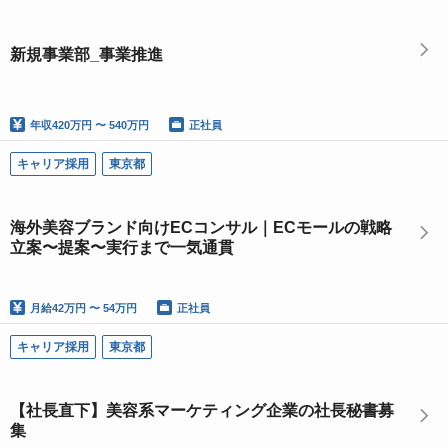
新規事業部_事業推進
年収
420万円 〜 540万円
正社員
キャリア採用
東京都
海外美容ブランド向けECコンサル｜ECモールの戦略
立案〜提案〜実行まで一気通貫
月給
42万円 〜 54万円
正社員
キャリア採用
東京都
【社長直下】美容系マーケティング企業の社長秘書募
集