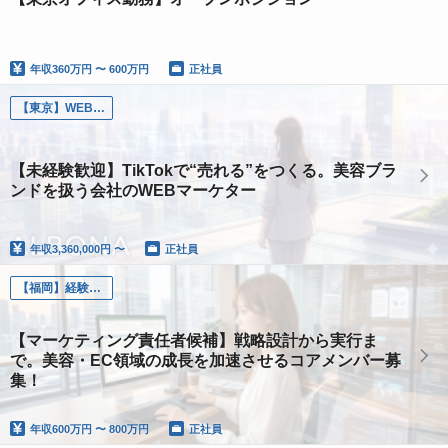
年収
360万円 〜 600万円
正社員
【東京】WEBマーケター
【未経験歓迎】TikTokで“売れる”をつくる。美容ブラ
ンドを扱う会社のWEBマーケター
年収
3,360,000円 〜
正社員
【福岡】経験者_WEBマーケター
【マーケティング責任者候補】戦略設計から実行ま
で。美容・EC領域の成長を加速させるコアメンバー募
集！
年収
600万円 〜 800万円
正社員