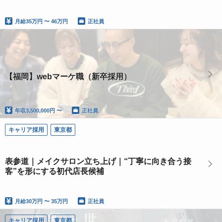
月給
35万円 〜 46万円
正社員
【福岡】webマーケ職（新卒採用）
年収
3,500,000円 〜
正社員
キャリア採用
東京都
表参道｜メイクサロン立ち上げ｜“丁寧に向き合う接
客”を形にする初代店長候補
月給
30万円 〜 35万円
正社員
キャリア採用
東京都