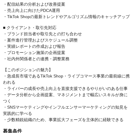
・配信結果の分析および改善提案
・売上向上に向けたPDCA運用
・TikTok Shopの最新トレンドやアルゴリズム情報のキャッチアップ
■ クライアント・取引先対応
・ブランド担当者や取引先との打ち合わせ
・案件進行管理およびスケジュール調整
・実績レポートの作成および報告
・プロモーション施策の企画提案
・社内外関係者との連携・調整業務
【このポジションの魅力】
・急成長市場であるTikTok Shop・ライブコマース事業の最前線に携
われる
・ライバーの成長や売上向上を直接支援できるやりがいのある仕事
・データ分析から企画提案、マネジメントまで幅広いスキルが身に
つく
・SNSマーケティングやインフルエンサーマーケティングの知見を
実践的に学べる
・少数精鋭組織のため、事業拡大フェーズを主体的に経験できる
募集条件