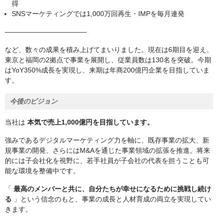
得
SNSマーケティングでは1,000万回再生・IMPを毎月連発
――――――――――――
など、数々の成果を積み上げてまいりました。現在は6期目を迎え、
東京と福岡の2拠点で事業を展開し、従業員数は130名を突破。今期
はYoY350%成長を実現し、来期は年商200億円企業を目指していま
す。
今後のビジョン
当社は
本気で売上1,000億円を目指しています。
強みであるデジタルマーケティング力を軸に、既存事業の拡大、新
規事業の開発、さらにはM&Aを通じた事業領域の拡張を推進。将来
的には子会社化を視野に、若手社員が子会社の代表を担うことも可
能な環境を整備中です。
「
最高のメンバーと共に、自分たちが幸せになるために挑戦し続け
る
」という信念のもと、事業の成長と人材育成の両立を実現してい
きます。