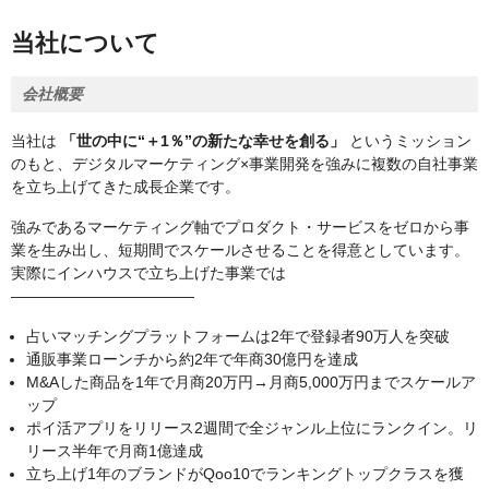
当社について
会社概要
当社は
「世の中に“＋1％”の新たな幸せを創る」
というミッション
のもと、デジタルマーケティング×事業開発を強みに複数の自社事業
を立ち上げてきた成長企業です。
強みであるマーケティング軸でプロダクト・サービスをゼロから事
業を生み出し、短期間でスケールさせることを得意としています。
実際にインハウスで立ち上げた事業では
――――――――――――
占いマッチングプラットフォームは2年で登録者90万人を突破
通販事業ローンチから約2年で年商30億円を達成
M&Aした商品を1年で月商20万円→月商5,000万円までスケールア
ップ
ポイ活アプリをリリース2週間で全ジャンル上位にランクイン。リ
リース半年で月商1億達成
立ち上げ1年のブランドがQoo10でランキングトップクラスを獲