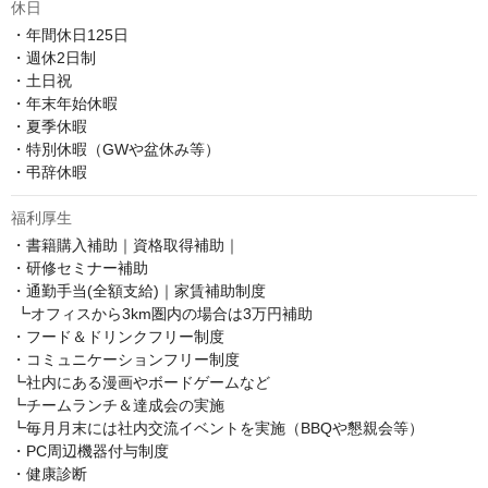
休日
・年間休日125日 

・週休2日制 

・土日祝

・年末年始休暇

・夏季休暇

・特別休暇（GWや盆休み等）

・弔辞休暇
福利厚生
・書籍購入補助｜資格取得補助｜

・研修セミナー補助

・通勤手当(全額支給)｜家賃補助制度

 ┗オフィスから3km圏内の場合は3万円補助

・フード＆ドリンクフリー制度 

・コミュニケーションフリー制度 

┗社内にある漫画やボードゲームなど 

┗チームランチ＆達成会の実施 

┗毎月月末には社内交流イベントを実施（BBQや懇親会等）

・PC周辺機器付与制度 

・健康診断
