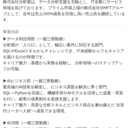
株式会社分析屋は、データ分析支援を主軸とし、IT全般にサービス
領域を拡げております。 プライム市場上場の株式会社SHIFTグルー
プとして、近年は売上150%成長を目指し高い売上高を継続していま
す。
事業内容
▶データ利活用部（一都三県勤務）

分析屋の「入り口」として、幅広い案件に対応する部門。

SQLやExcelスキルからチャレンジでき、IT未経験からでもキャリア
を築けるのが特徴です。

キャリア魅力：基礎から実務を経験し、分析領域へのステップアッ
プが可能。

▶AIビジネス部（一都三県勤務）

最先端のAI技術を駆使し、ビジネス課題を解決に導く部門。

SQL＋Pythonを武器に、機械学習やAIモデルを活用した提案・実装
を行い、顧客の成果創出を直接支援します。

キャリア魅力：高度な分析スキルとビジネス視点を兼ね備えた“次世
代リーダー人材”へ成長できる環境。

▶ACR部（一都三県勤務）
