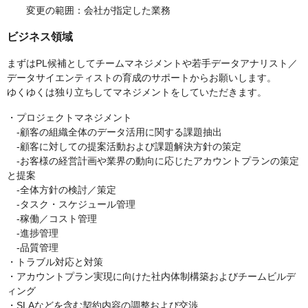
変更の範囲：会社が指定した業務
ビジネス領域
まずはPL候補としてチームマネジメントや若手データアナリスト／
データサイエンティストの育成のサポートからお願いします。
ゆくゆくは独り立ちしてマネジメントをしていただきます。
・プロジェクトマネジメント
-顧客の組織全体のデータ活用に関する課題抽出
-顧客に対しての提案活動および課題解決方針の策定
-お客様の経営計画や業界の動向に応じたアカウントプランの策定
と提案
-全体方針の検討／策定
-タスク・スケジュール管理
-稼働／コスト管理
-進捗管理
-品質管理
・トラブル対応と対策
・アカウントプラン実現に向けた社内体制構築およびチームビルデ
ィング
・SLAなどを含む契約内容の調整および交渉