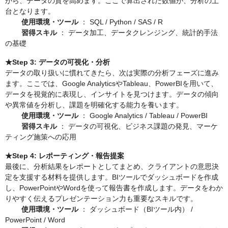
がら、データの質を高めます。ここで算出された数値が、分析の土
台となります。
使用環境・ツール
： SQL / Python / SAS / R
習得スキル
： データ加工、データクレンジング、統計的手法
の基礎
★Step 3: データの可視化・分析
データの取り扱いに慣れてきたら、次は実際の分析フェーズに進み
ます。ここでは、Google AnalyticsやTableau、PowerBIを用いて、
データを視覚的に表現し、インサイトを見つけます。データの傾向
や異常値を分析し、課題を明確化する能力を養います。
使用環境・ツール
： Google Analytics / Tableau / PowerBI
習得スキル
： データの可視化、ビジネス課題の発見、マーケ
ティング施策への応用
★Step 4: レポーティング・報告提案
最後に、分析結果をレポートとしてまとめ、クライアントの意思決
定を支援する材料を提供します。BIツールでダッシュボードを作成
し、PowerPointやWordを使って報告書を作成します。データをわか
りやすく伝えるプレゼンテーション力も重要なスキルです。
使用環境・ツール
： ダッシュボード（BIツール内） /
PowerPoint / Word