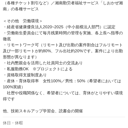
（各種チケット割引など）／湘南勤労者福祉サービス「しおかぜ湘
南」の各種サービス

＜その他　労働環境＞

・経産省健康優良法人2020~2025（中小規模法人部門）に認定

・労働衛生委員会にて毎月残業時間の管理を実施、各上長へ指導の
徹底

・リモートワーク可（リモート及び出勤の案件割合はフルリモート
及び一部リモートが約80%、フル出社約20%です。案件により出勤
形態が異なります）

・社内懇親会を活用した社員同士の交流あり

・私服勤務OK　※プロジェクトによる

・資格取得支援制度あり

・産休・育休取得率　女性100%／男性：50%（希望者においては
100%実績）

　社歴や役職関係なく、希望者については、育休がとりやすい環境
得です

他、技術スキルアップ学習会、読書会の開催
休日・休暇