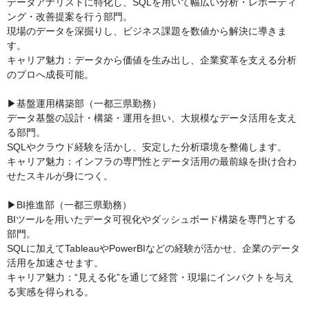
データアナリストに特化し、SQLを用いて幅広い分析・レポーティ
ング・改善提案を行う部門。

現場のデータを深掘りし、ビジネス課題を数値から解決に導きま
す。

キャリア魅力：データから価値を生み出し、企業変革を支える分析
のプロへ成長可能。

▶基盤運用構築部（一都三県勤務）

データ基盤の設計・構築・運用を担い、大規模なデータ活用を支え
る部門。

SQLやクラウド経験を活かし、安定した分析環境を整備します。

キャリア魅力：インフラの専門性とデータ活用の最前線を掛け合わ
せたスキルが身につく。

▶BI推進部（一都三県勤務）

BIツールを用いたデータ可視化やダッシュボード構築を専門とする
部門。

SQLに加えてTableauやPowerBIなどの経験が活かせ、企業のデータ
活用を加速させます。

キャリア魅力：“見える化”を通じて経営・現場にインパクトを与え
る実感を得られる。
