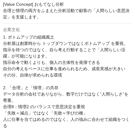
[Value Concept] おもてなし分析

合理と情理の両方をふまえた分析活動で顧客の「人間らしい意思決
定」を支援します。
企業文化
1. ボトムアップの組織風土

分析屋は創業時から トップダウンではなくボトムアップ を重視。

指示を待つのではなく、自ら考え行動することで「人間らしい活
躍」が可能になります。

指示命令で動くよりも、個人の主体性を発揮できる

自分の考えをベースに仕事を進められるため、成長実感が大きい

その分、自律が求められる環境

2. 「合理」と「情理」の共存

データ分析の会社でありながら、数字だけではなく“人間らしさ”を
尊重。

合理8：情理2 のバランスで意思決定を重視

「失敗＝減点」ではなく「失敗＝学びの種」

人に仕事を当てはめるのではなく、人の強みに合わせて組織をつく
る
