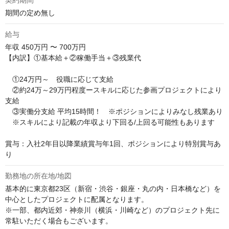
契約期間
期間の定め無し
給与
年収
450万円 〜 700万円
【内訳】①基本給＋②稼働手当＋③残業代

　①24万円～　役職に応じて支給

　②約24万～29万円程度ースキルに応じた参画プロジェクトにより
支給

　③実働分支給 平均15時間！　※ポジションによりみなし残業あり

　※スキルにより記載の年収より下回る/上回る可能性もあります

賞与：入社2年目以降業績賞与年1回、ポジションにより特別賞与あ
り
勤務地の所在地/地図
基本的に東京都23区（新宿・渋谷・銀座・丸の内・日本橋など）を
中心としたプロジェクトに配属となります。

※一部、都内近郊・神奈川（横浜・川崎など）のプロジェクト先に
常駐いただく場合もございます。
