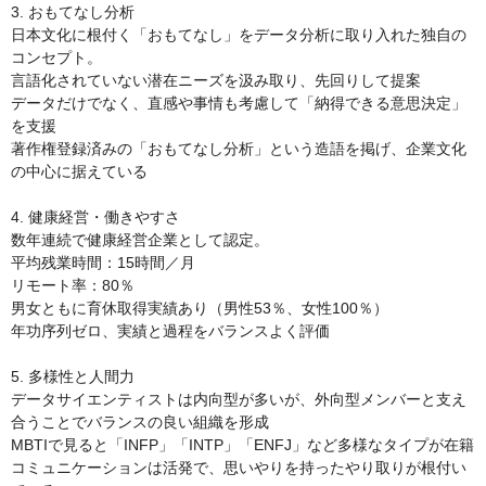
3. おもてなし分析

日本文化に根付く「おもてなし」をデータ分析に取り入れた独自の
コンセプト。

言語化されていない潜在ニーズを汲み取り、先回りして提案

データだけでなく、直感や事情も考慮して「納得できる意思決定」
を支援

著作権登録済みの「おもてなし分析」という造語を掲げ、企業文化
の中心に据えている

4. 健康経営・働きやすさ

数年連続で健康経営企業として認定。

平均残業時間：15時間／月

リモート率：80％

男女ともに育休取得実績あり（男性53％、女性100％）

年功序列ゼロ、実績と過程をバランスよく評価

5. 多様性と人間力

データサイエンティストは内向型が多いが、外向型メンバーと支え
合うことでバランスの良い組織を形成

MBTIで見ると「INFP」「INTP」「ENFJ」など多様なタイプが在籍

コミュニケーションは活発で、思いやりを持ったやり取りが根付い