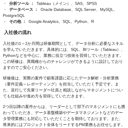
・
分析ツール ：
Tableau（メイン）、SAS、SPSS
・
データベース ：
Oracle Database、SQL Server、MySQL、
PostgreSQL
・
その他 ：
Google Analytics、SQL、Python、R
入社後の流れ
入社後の1～2か月間は研修期間として、データ分析に必要なスキル
を学んでいただきます。具体的には、SQL、BIツール（Tableau）、
Pythonなどを中心に、業務に役立つ技術を習得していただきます。
この研修は、異職種からのチャレンジができるように設計しており
ますのでご安心ください。
研修後は、実際の案件で顧客課題に応じたデータ解析・分析業務
（要件定義～レポーティング）を担当していただく予定です。ま
た、並行して先輩リーダー社員と相談しながらマネジメントについ
ても仕組みや進め方を習得していただきます。
2つ目以降の案件からは、リーダーとして部下のマネジメントにも携
わっていただき、データ基盤構築やデータマネジメントなどのデー
タ管理業務にも対応していただくことを期待しております。また、
将来的にはプロジェクト全体をリードするPM業務もお任せします。