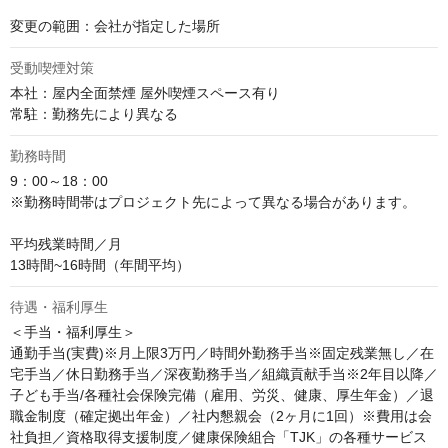
変更の範囲：会社が指定した場所
受動喫煙対策
本社：屋内全面禁煙 屋外喫煙スペース有り

常駐：勤務先により異なる
勤務時間
9：00～18：00

※勤務時間帯はプロジェクト先によって異なる場合があります。

平均残業時間／月

13時間~16時間（年間平均）
待遇・福利厚生
＜手当・福利厚生＞

通勤手当(実費)※月上限3万円／時間外勤務手当※固定残業無し／在
宅手当／休日勤務手当／深夜勤務手当／組織貢献手当※2年目以降／
子ども手当/各種社会保険完備（雇用、労災、健康、厚生年金）／退
職金制度（確定拠出年金）／社内懇親会（2ヶ月に1回）※費用は会
社負担／資格取得支援制度／健康保険組合「TJK」の各種サービス