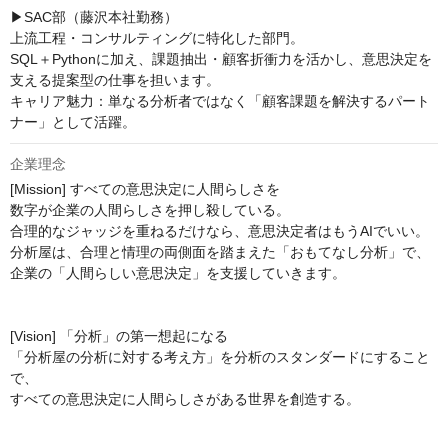
▶SAC部（藤沢本社勤務）

上流工程・コンサルティングに特化した部門。

SQL＋Pythonに加え、課題抽出・顧客折衝力を活かし、意思決定を
支える提案型の仕事を担います。

キャリア魅力：単なる分析者ではなく「顧客課題を解決するパート
ナー」として活躍。
企業理念
[Mission] すべての意思決定に人間らしさを

数字が企業の人間らしさを押し殺している。

合理的なジャッジを重ねるだけなら、意思決定者はもうAIでいい。

分析屋は、合理と情理の両側面を踏まえた「おもてなし分析」で、
企業の「人間らしい意思決定」を支援していきます。

[Vision] 「分析」の第一想起になる

「分析屋の分析に対する考え方」を分析のスタンダードにすること
で、

すべての意思決定に人間らしさがある世界を創造する。
