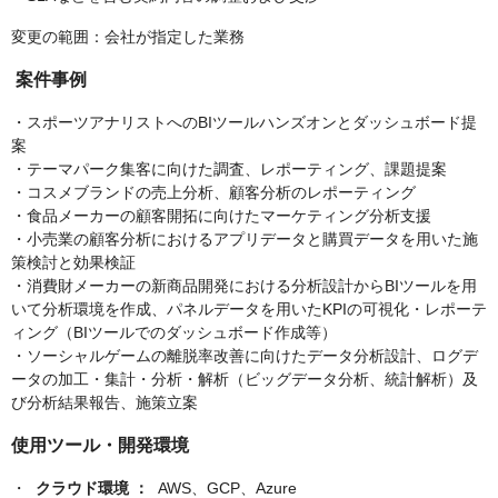
変更の範囲：会社が指定した業務
案件事例
・スポーツアナリストへのBIツールハンズオンとダッシュボード提
案
・テーマパーク集客に向けた調査、レポーティング、課題提案
・コスメブランドの売上分析、顧客分析のレポーティング
・食品メーカーの顧客開拓に向けたマーケティング分析支援
・小売業の顧客分析におけるアプリデータと購買データを用いた施
策検討と効果検証
・消費財メーカーの新商品開発における分析設計からBIツールを用
いて分析環境を作成、パネルデータを用いたKPIの可視化・レポーテ
ィング（BIツールでのダッシュボード作成等）
・ソーシャルゲームの離脱率改善に向けたデータ分析設計、ログデ
ータの加工・集計・分析・解析（ビッグデータ分析、統計解析）及
び分析結果報告、施策立案
使用ツール・開発環境
・
クラウド環境 ：
AWS、GCP、Azure