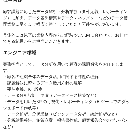
仕事内容
顧客課題に応じたデータ解析・分析業務（要件定義～レポーティン
グ）に加え、データ基盤構築やデータマネジメントなどのデータ管
理業務に至るまで幅広く担当していただく可能性がございます。
具体的には以下の業務内容からご経験やご志向に合わせて、お任せ
できる範囲からご担当いただきます。
エンジニア領域
実務担当としてデータ分析を用いて顧客の課題解決をお任せしま
す。
・顧客の組織全体のデータ活用に関する課題の理解
・課題解決に資するデータ活用方針の理解
・要件定義、KPI設定
・データ分析設計、準備（データベース構築など）
・データを用いたKPIの可視化・レポーティング（BIツールでのダッ
シュボード作成等）
・データ解析、分析業務（ビッグデータ分析、統計解析など）
・分析結果報告、施策立案（報告書作成、顧客報告会でのプレゼン
など）