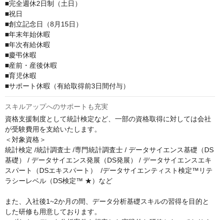
■完全週休2日制（土日）

■祝日

■創立記念日（8月15日）

■年末年始休暇

■年次有給休暇

■慶弔休暇

■産前・産後休暇

■育児休暇

■サポート休暇（有給取得前3日間付与）
スキルアップへのサポートも充実
資格支援制度として統計検定など、一部の資格取得に対しては会社
が受験費用を支給いたします。

＜対象資格＞

統計検定 /統計調査士 /専門統計調査士 / データサイエンス基礎（DS
基礎） / データサイエンス発展（DS発展） / データサイエンスエキ
スパート（DSエキスパート）  /データサイエンティスト検定™リテ
ラシーレベル（DS検定™ ★）など

また、入社後1~2か月の間、データ分析基礎スキルの習得を目的と
した研修も用意しております。
