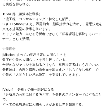
る実感を得られる。

▶SAC部（藤沢本社勤務）

上流工程・コンサルティングに特化した部門。

SQL＋Pythonに加え、課題抽出・顧客折衝力を活かし、意思決定を
支える提案型の仕事を担います。

キャリア魅力：単なる分析者ではなく「顧客課題を解決するパート
ナー」として活躍。
企業理念
[Mission] すべての意思決定に人間らしさを

数字が企業の人間らしさを押し殺している。

合理的なジャッジを重ねるだけなら、意思決定者はもうAIでいい。

分析屋は、合理と情理の両側面を踏まえた「おもてなし分析」で、
企業の「人間らしい意思決定」を支援していきます。

[Vision] 「分析」の第一想起になる

「分析屋の分析に対する考え方」を分析のスタンダードにすること
で、

すべての意思決定に人間らしさがある世界を創造する。
