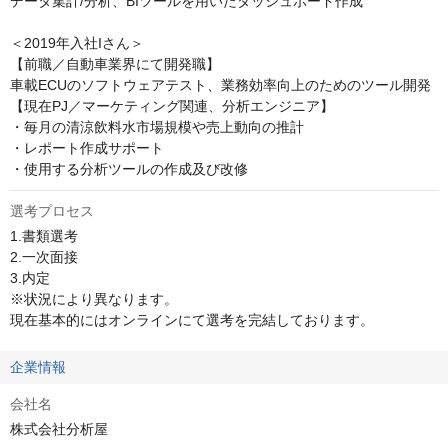
データ集計/分析、BIツールを用いたダッシュボード作成

＜2019年入社Iさん＞

【前職／自動車業界にて開発職】

車載ECUのソフトウェアテスト、業務効率向上のためのツール開発

【現在PJ／マーケティング関連、分析エンジニア】

・毎月の清涼飲料水市場規模や売上動向の推計

・レポート作成サポート

・使用する分析ツールの作成及び改修
選考プロセス
1.書類選考

2.一次面接

3.内定　

※状況により異なります。

現在基本的にはオンラインにて選考を完結しております。
企業情報
会社名
株式会社分析屋