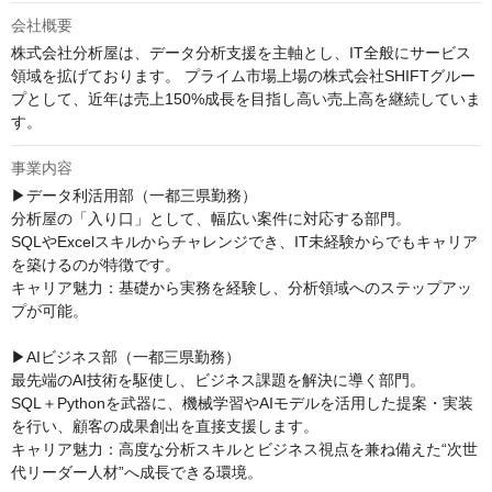
会社概要
株式会社分析屋は、データ分析支援を主軸とし、IT全般にサービス
領域を拡げております。 プライム市場上場の株式会社SHIFTグルー
プとして、近年は売上150%成長を目指し高い売上高を継続していま
す。
事業内容
▶データ利活用部（一都三県勤務）

分析屋の「入り口」として、幅広い案件に対応する部門。

SQLやExcelスキルからチャレンジでき、IT未経験からでもキャリア
を築けるのが特徴です。

キャリア魅力：基礎から実務を経験し、分析領域へのステップアッ
プが可能。

▶AIビジネス部（一都三県勤務）

最先端のAI技術を駆使し、ビジネス課題を解決に導く部門。

SQL＋Pythonを武器に、機械学習やAIモデルを活用した提案・実装
を行い、顧客の成果創出を直接支援します。

キャリア魅力：高度な分析スキルとビジネス視点を兼ね備えた“次世
代リーダー人材”へ成長できる環境。
