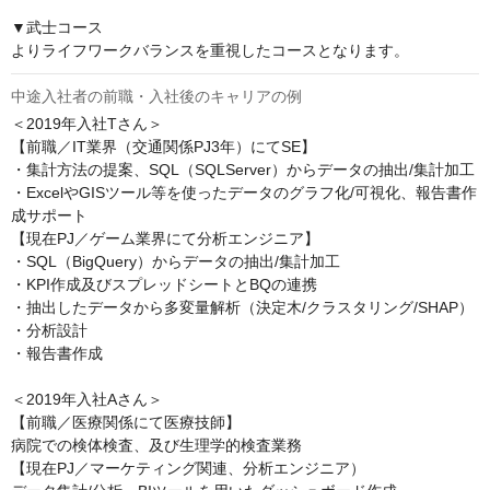
▼武士コース

よりライフワークバランスを重視したコースとなります。
中途入社者の前職・入社後のキャリアの例
＜2019年入社Tさん＞

【前職／IT業界（交通関係PJ3年）にてSE】

・集計方法の提案、SQL（SQLServer）からデータの抽出/集計加工

・ExcelやGISツール等を使ったデータのグラフ化/可視化、報告書作
成サポート

【現在PJ／ゲーム業界にて分析エンジニア】

・SQL（BigQuery）からデータの抽出/集計加工

・KPI作成及びスプレッドシートとBQの連携

・抽出したデータから多変量解析（決定木/クラスタリング/SHAP）

・分析設計

・報告書作成

＜2019年入社Aさん＞

【前職／医療関係にて医療技師】

病院での検体検査、及び生理学的検査業務

【現在PJ／マーケティング関連、分析エンジニア）
