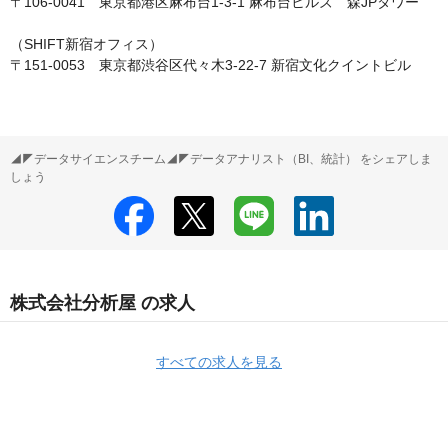
〒106-0041　東京都港区麻布台1-3-1 麻布台ヒルズ　森JPタワー

（SHIFT新宿オフィス）

〒151-0053　東京都渋谷区代々木3-22-7 新宿文化クイントビル
◢◤データサイエンスチーム◢◤データアナリスト（BI、統計） をシェアしま
しょう
株式会社分析屋 の求人
すべての求人を見る