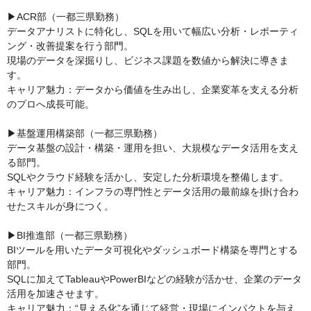
▶ACR部（一都三県勤務）

データアナリストに特化し、SQLを用いて幅広い分析・レポーティ
ング・改善提案を行う部門。

現場のデータを深掘りし、ビジネス課題を数値から解決に導きま
す。

キャリア魅力：データから価値を生み出し、企業変革を支える分析
のプロへ成長可能。

▶基盤運用構築部（一都三県勤務）

データ基盤の設計・構築・運用を担い、大規模なデータ活用を支え
る部門。

SQLやクラウド経験を活かし、安定した分析環境を整備します。

キャリア魅力：インフラの専門性とデータ活用の最前線を掛け合わ
せたスキルが身につく。

▶BI推進部（一都三県勤務）

BIツールを用いたデータ可視化やダッシュボード構築を専門とする
部門。

SQLに加えてTableauやPowerBIなどの経験が活かせ、企業のデータ
活用を加速させます。

キャリア魅力：“見える化”を通じて経営・現場にインパクトを与え