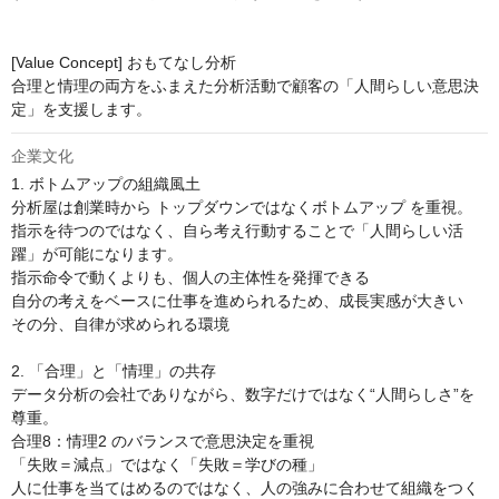
[Value Concept] おもてなし分析

合理と情理の両方をふまえた分析活動で顧客の「人間らしい意思決
定」を支援します。
企業文化
1. ボトムアップの組織風土

分析屋は創業時から トップダウンではなくボトムアップ を重視。

指示を待つのではなく、自ら考え行動することで「人間らしい活
躍」が可能になります。

指示命令で動くよりも、個人の主体性を発揮できる

自分の考えをベースに仕事を進められるため、成長実感が大きい

その分、自律が求められる環境

2. 「合理」と「情理」の共存

データ分析の会社でありながら、数字だけではなく“人間らしさ”を
尊重。

合理8：情理2 のバランスで意思決定を重視

「失敗＝減点」ではなく「失敗＝学びの種」

人に仕事を当てはめるのではなく、人の強みに合わせて組織をつく