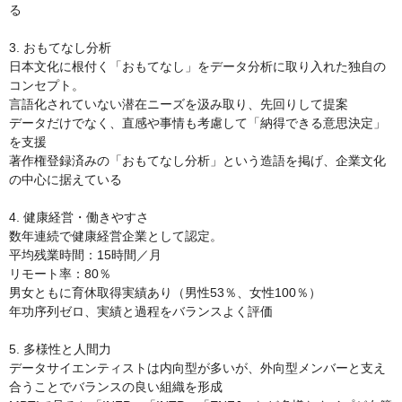
る

3. おもてなし分析

日本文化に根付く「おもてなし」をデータ分析に取り入れた独自の
コンセプト。

言語化されていない潜在ニーズを汲み取り、先回りして提案

データだけでなく、直感や事情も考慮して「納得できる意思決定」
を支援

著作権登録済みの「おもてなし分析」という造語を掲げ、企業文化
の中心に据えている

4. 健康経営・働きやすさ

数年連続で健康経営企業として認定。

平均残業時間：15時間／月

リモート率：80％

男女ともに育休取得実績あり（男性53％、女性100％）

年功序列ゼロ、実績と過程をバランスよく評価

5. 多様性と人間力

データサイエンティストは内向型が多いが、外向型メンバーと支え
合うことでバランスの良い組織を形成
