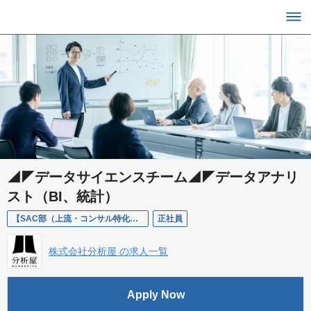
◢◤データサイエンスチーム◢◤データアナリ
スト（BI、統計）
【SAC部（上流・コンサル特化）】データアナリスト/ミドル層
正社員
株式会社分析屋 の求人一覧
Apply Now