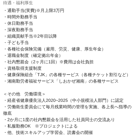
待遇・福利厚生
・通勤手当(実費)※月上限3万円

・時間外勤務手当

・休日勤務手当

・深夜勤務手当

・組織貢献手当※2年目以降

・子ども手当

・各種社会保険完備（雇用、労災、健康、厚生年金）

・退職金制度（確定拠出年金）

・社内懇親会（2ヶ月に1回）※費用は会社負担

・資格取得支援制度

・健康保険組合「TJK」の各種サービス（各種チケット割引など）

・湘南勤労者福祉サービス「しおかぜ湘南」の各種サービス

＜その他　労働環境＞

・経産省健康優良法人2020~2025（中小規模法人部門）に認定

・労働衛生委員会にて毎月残業時間の管理を実施、各上長へ指導の
徹底

・2か月に1度の社内懇親会を活用した社員同士の交流あり

・私服勤務OK　※プロジェクトによる

・他、技術スキルアップ学習会、読書会の開催