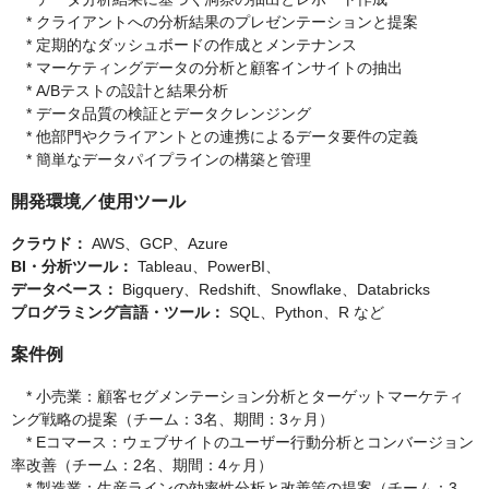
* クライアントへの分析結果のプレゼンテーションと提案
* 定期的なダッシュボードの作成とメンテナンス
* マーケティングデータの分析と顧客インサイトの抽出
* A/Bテストの設計と結果分析
* データ品質の検証とデータクレンジング
* 他部門やクライアントとの連携によるデータ要件の定義
* 簡単なデータパイプラインの構築と管理
開発環境／使用ツール
クラウド：
AWS、GCP、Azure
BI・分析ツール：
Tableau、PowerBI、
データベース：
Bigquery、Redshift、Snowflake、Databricks
プログラミング言語・ツール：
SQL、Python、R など
案件例
* 小売業：顧客セグメンテーション分析とターゲットマーケティ
ング戦略の提案（チーム：3名、期間：3ヶ月）
* Eコマース：ウェブサイトのユーザー行動分析とコンバージョン
率改善（チーム：2名、期間：4ヶ月）
* 製造業：生産ラインの効率性分析と改善策の提案（チーム：3