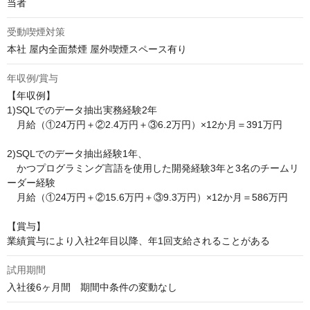
当者
受動喫煙対策
本社 屋内全面禁煙 屋外喫煙スペース有り
年収例/賞与
【年収例】

1)SQLでのデータ抽出実務経験2年

　月給（①24万円＋②2.4万円＋③6.2万円）×12か月＝391万円

2)SQLでのデータ抽出経験1年、

　かつプログラミング言語を使用した開発経験3年と3名のチームリ
ーダー経験

　月給（①24万円＋②15.6万円＋③9.3万円）×12か月＝586万円

【賞与】

業績賞与により入社2年目以降、年1回支給されることがある
試用期間
入社後6ヶ月間　期間中条件の変動なし