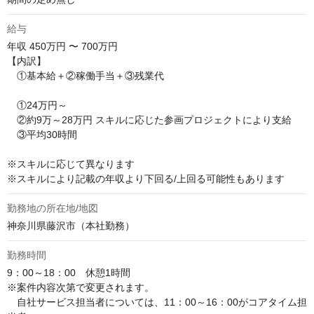
給与
年収
450万円 〜 700万円
【内訳】

　①基本給＋②稼働手当＋③残業代

　①24万円～

　②約9万～28万円 スキルに応じた参画プロジェクトにより支給

　③平均30時間

※スキルに応じて異なります

※スキルにより記載の年収より下回る/上回る可能性もあります
勤務地の所在地/地図
神奈川県藤沢市（本社勤務）
勤務時間
9：00～18：00　休憩1時間

※案件内容次第で変更されます。

　自社サービス担当者については、11：00～16：00がコアタイム担