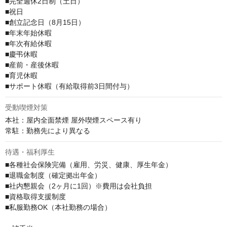
■完全週休2日制（土日）

■祝日

■創立記念日（8月15日）

■年末年始休暇

■年次有給休暇

■慶弔休暇

■産前・産後休暇

■育児休暇

■サポート休暇（有給取得前3日間付与）
受動喫煙対策
本社：屋内全面禁煙 屋外喫煙スペース有り

常駐：勤務先により異なる
待遇・福利厚生
■各種社会保険完備（雇用、労災、健康、厚生年金）

■退職金制度（確定拠出年金）

■社内懇親会（2ヶ月に1回）※費用は会社負担

■資格取得支援制度

■私服勤務OK（本社勤務の場合）
