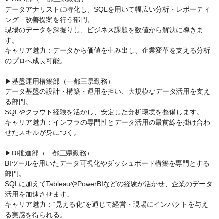
データアナリストに特化し、SQLを用いて幅広い分析・レポーティ
ング・改善提案を行う部門。

現場のデータを深掘りし、ビジネス課題を数値から解決に導きま
す。

キャリア魅力：データから価値を生み出し、企業変革を支える分析
のプロへ成長可能。

▶基盤運用構築部（一都三県勤務）

データ基盤の設計・構築・運用を担い、大規模なデータ活用を支え
る部門。

SQLやクラウド経験を活かし、安定した分析環境を整備します。

キャリア魅力：インフラの専門性とデータ活用の最前線を掛け合わ
せたスキルが身につく。

▶BI推進部（一都三県勤務）

BIツールを用いたデータ可視化やダッシュボード構築を専門とする
部門。

SQLに加えてTableauやPowerBIなどの経験が活かせ、企業のデータ
活用を加速させます。

キャリア魅力：“見える化”を通じて経営・現場にインパクトを与え
る実感を得られる。
