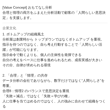
[Value Concept] おもてなし分析

合理と情理の両方をふまえた分析活動で顧客の「人間らしい意思決
定」を支援します。
企業文化
1. ボトムアップの組織風土

分析屋は創業時から トップダウンではなくボトムアップ を重視。

指示を待つのではなく、自ら考え行動することで「人間らしい活
躍」が可能になります。

指示命令で動くよりも、個人の主体性を発揮できる

自分の考えをベースに仕事を進められるため、成長実感が大きい

その分、自律が求められる環境

2. 「合理」と「情理」の共存

データ分析の会社でありながら、数字だけではなく“人間らしさ”を
尊重。

合理8：情理2 のバランスで意思決定を重視

「失敗＝減点」ではなく「失敗＝学びの種」

人に仕事を当てはめるのではなく、人の強みに合わせて組織をつく
る
