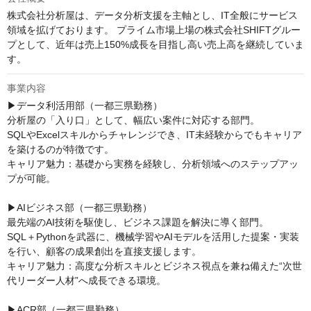
株式会社分析屋は、データ分析支援を主軸とし、IT全般にサービス
領域を拡げております。 プライム市場上場の株式会社SHIFTグルー
プとして、近年は売上150%成長を目指し高い売上高を継続していま
す。
事業内容
▶データ利活用部（一都三県勤務）

分析屋の「入り口」として、幅広い案件に対応する部門。

SQLやExcelスキルからチャレンジでき、IT未経験からでもキャリア
を築けるのが特徴です。

キャリア魅力：基礎から実務を経験し、分析領域へのステップアッ
プが可能。

▶AIビジネス部（一都三県勤務）

最先端のAI技術を駆使し、ビジネス課題を解決に導く部門。

SQL＋Pythonを武器に、機械学習やAIモデルを活用した提案・実装
を行い、顧客の成果創出を直接支援します。

キャリア魅力：高度な分析スキルとビジネス視点を兼ね備えた“次世
代リーダー人材”へ成長できる環境。

▶ACR部（一都三県勤務）
