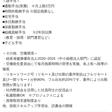
＜諸手当＞

■通勤手当(実費)　※月上限3万円

■時間外勤務手当 ※固定残業なし

■在宅手当

■休日勤務手当　　

■深夜勤務手当

■組織貢献手当　　※2年目以降

（教育・採用・部門運営など）

■子ども手当

＜その他　労働環境＞

・経産省健康優良法人2020~2025（中小規模法人部門）に認定

・労働衛生委員会にて毎月残業時間の管理を実施、各上長へ指導の
徹底

・リモートワーク可（リモート及び出勤の案件割合はフルリモート
及び一部リモートが約80%、フル出社約20%です。案件により出勤
形態が異なります）

・社内懇親会を活用した社員同士の交流あり

・私服勤務OK　※プロジェクトによる

・資格取得支援制度あり

他、技術スキルアップ学習会、読書会の開催