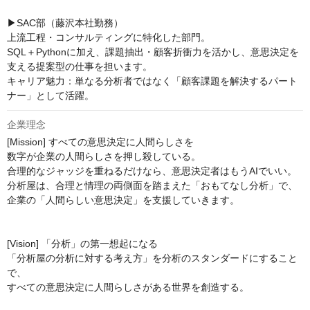
▶SAC部（藤沢本社勤務）

上流工程・コンサルティングに特化した部門。

SQL＋Pythonに加え、課題抽出・顧客折衝力を活かし、意思決定を
支える提案型の仕事を担います。

キャリア魅力：単なる分析者ではなく「顧客課題を解決するパート
ナー」として活躍。
企業理念
[Mission] すべての意思決定に人間らしさを

数字が企業の人間らしさを押し殺している。

合理的なジャッジを重ねるだけなら、意思決定者はもうAIでいい。

分析屋は、合理と情理の両側面を踏まえた「おもてなし分析」で、
企業の「人間らしい意思決定」を支援していきます。

[Vision] 「分析」の第一想起になる

「分析屋の分析に対する考え方」を分析のスタンダードにすること
で、

すべての意思決定に人間らしさがある世界を創造する。
