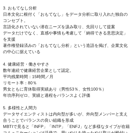
3. おもてなし分析

日本文化に根付く「おもてなし」をデータ分析に取り入れた独自の
コンセプト。

言語化されていない潜在ニーズを汲み取り、先回りして提案

データだけでなく、直感や事情も考慮して「納得できる意思決定」
を支援

著作権登録済みの「おもてなし分析」という造語を掲げ、企業文化
の中心に据えている

4. 健康経営・働きやすさ

数年連続で健康経営企業として認定。

平均残業時間：15時間／月

リモート率：80％

男女ともに育休取得実績あり（男性53％、女性100％）

年功序列ゼロ、実績と過程をバランスよく評価

5. 多様性と人間力

データサイエンティストは内向型が多いが、外向型メンバーと支え
合うことでバランスの良い組織を形成

MBTIで見ると「INFP」「INTP」「ENFJ」など多様なタイプが在籍

コミュニケーションは活発で、思いやりを持ったやり取りが根付い