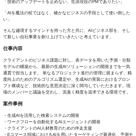
「技術のアップデートを止めない、生涯現役のPMでありたい」
「AIを魔法の杖ではなく、確かなビジネスの手段として使い倒した
い」
そんな越境するマインドを持った方と共に、AIビジネス部を、そし
て新しい自社事業を創り上げていきたいと考えています。
仕事内容
クライアントのビジネス課題に対し、表データを用いた予測・分類
モデルの構築から、最新の生成AIソリューションの開発までを一気
通貫で担当します。 単なるプロジェクト進行の管理に留まらず、精
度向上のためのアルゴリズム選定や、生成AIの実装におけるプロン
プト構成など、技術的な意思決定に深く関与していただきます。現
場のメンバーと議論を交わし、泥臭く精度を追求できる環境です。
案件事例
・生成AIを活用した検索システムの開発
・ワークフローを自動化するAIエージェントの開発
・クライアントのAI人材教育のための伴走支援
・Eコマース領域におけるAIを用いたターゲティング最適化、予測モ