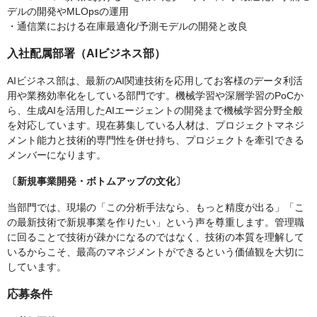
デルの開発やMLOpsの運用
・通信業における在庫最適化/予測モデルの開発と改良
入社配属部署（AIビジネス部）
AIビジネス部は、最新のAI関連技術を応用してお客様のデータ利活
用や業務効率化をしている部門です。機械学習や深層学習のPoCか
ら、生成AIを活用したAIエージェントの開発まで機械学習分野全般
を対応しています。現在募集している人材は、プロジェクトマネジ
メント能力と技術的専門性を併せ持ち、プロジェクトを牽引できる
メンバーになります。
〔新規事業開発・ボトムアップの文化〕
当部門では、現場の「この分析手法なら、もっと精度が出る」「こ
の最新技術で新規事業を作りたい」という声を尊重します。管理職
に回ることで技術が疎かになるのではなく、技術の本質を理解して
いるからこそ、最高のマネジメントができるという価値観を大切に
しています。
応募条件