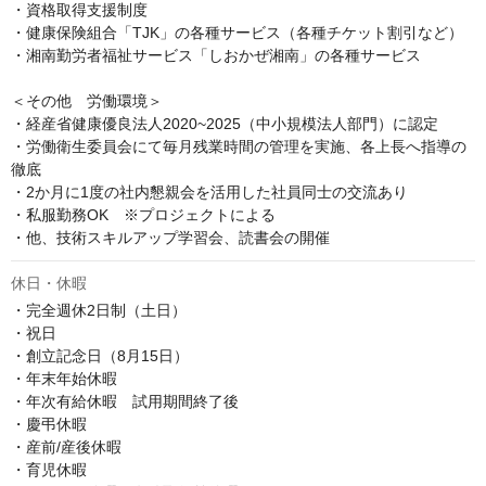
・資格取得支援制度

・健康保険組合「TJK」の各種サービス（各種チケット割引など）

・湘南勤労者福祉サービス「しおかぜ湘南」の各種サービス

＜その他　労働環境＞

・経産省健康優良法人2020~2025（中小規模法人部門）に認定

・労働衛生委員会にて毎月残業時間の管理を実施、各上長へ指導の
徹底

・2か月に1度の社内懇親会を活用した社員同士の交流あり

・私服勤務OK　※プロジェクトによる

・他、技術スキルアップ学習会、読書会の開催
休日・休暇
・完全週休2日制（土日）

・祝日

・創立記念日（8月15日）

・年末年始休暇

・年次有給休暇　試用期間終了後

・慶弔休暇

・産前/産後休暇

・育児休暇
