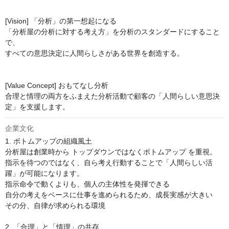
[Vision] 「分析」の第一想起になる

「分析屋の分析に対する考え方」を分析のスタンダードにすること
で、

すべての意思決定に人間らしさがある世界を創造する。

[Value Concept] おもてなし分析

合理と情理の両方をふまえた分析活動で顧客の「人間らしい意思決
定」を支援します。
企業文化
1. ボトムアップの組織風土

分析屋は創業時から トップダウンではなくボトムアップ を重視。

指示を待つのではなく、自ら考え行動することで「人間らしい活
躍」が可能になります。

指示命令で動くよりも、個人の主体性を発揮できる

自分の考えをベースに仕事を進められるため、成長実感が大きい

その分、自律が求められる環境

2. 「合理」と「情理」の共存
