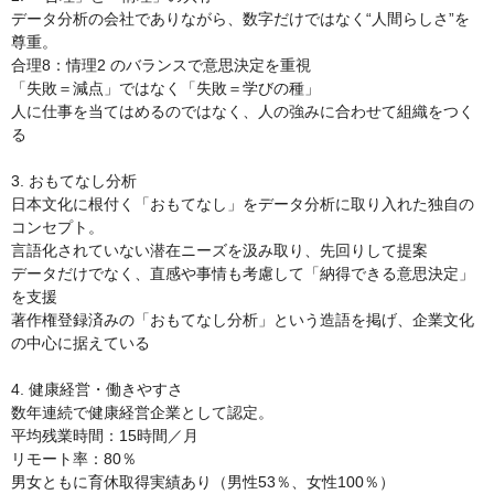
データ分析の会社でありながら、数字だけではなく“人間らしさ”を
尊重。

合理8：情理2 のバランスで意思決定を重視

「失敗＝減点」ではなく「失敗＝学びの種」

人に仕事を当てはめるのではなく、人の強みに合わせて組織をつく
る

3. おもてなし分析

日本文化に根付く「おもてなし」をデータ分析に取り入れた独自の
コンセプト。

言語化されていない潜在ニーズを汲み取り、先回りして提案

データだけでなく、直感や事情も考慮して「納得できる意思決定」
を支援

著作権登録済みの「おもてなし分析」という造語を掲げ、企業文化
の中心に据えている

4. 健康経営・働きやすさ

数年連続で健康経営企業として認定。

平均残業時間：15時間／月

リモート率：80％

男女ともに育休取得実績あり（男性53％、女性100％）
