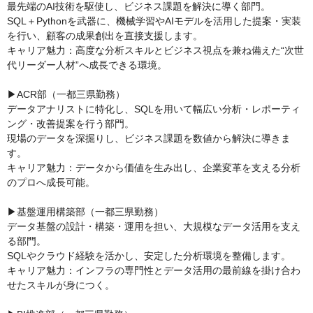
最先端のAI技術を駆使し、ビジネス課題を解決に導く部門。

SQL＋Pythonを武器に、機械学習やAIモデルを活用した提案・実装
を行い、顧客の成果創出を直接支援します。

キャリア魅力：高度な分析スキルとビジネス視点を兼ね備えた“次世
代リーダー人材”へ成長できる環境。

▶ACR部（一都三県勤務）

データアナリストに特化し、SQLを用いて幅広い分析・レポーティ
ング・改善提案を行う部門。

現場のデータを深掘りし、ビジネス課題を数値から解決に導きま
す。

キャリア魅力：データから価値を生み出し、企業変革を支える分析
のプロへ成長可能。

▶基盤運用構築部（一都三県勤務）

データ基盤の設計・構築・運用を担い、大規模なデータ活用を支え
る部門。

SQLやクラウド経験を活かし、安定した分析環境を整備します。

キャリア魅力：インフラの専門性とデータ活用の最前線を掛け合わ
せたスキルが身につく。
