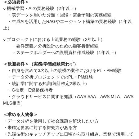
＜必須要件＞
○ 機械学習・AIの実務経験（2年以上）
・表データを用いた分類・回帰・需要予測の実務経験
・生成AIを活用したRAGやエージェント構築の実務経験（1年以
上）
○ プロジェクトにおける上流業務の経験（2年以上）
・要件定義／分析設計のための顧客折衝経験
・ステークホルダーへの説明資料作成経験（1年以上）
＜歓迎要件＞（実務/学習経験問わず）
・自身を含めて3名以上の規模の案件におけるPL・PM経験
・データ分析プロジェクトでのPL・PM経験
・統計学に関する知識(統計検定2級以上)
・G検定・E資格保持者
・クラウドサービスに関する知識（AWS SAA、AWS MLA、AWS
MLS相当）
＜求める人物像＞
・データ分析を活用して社会課題を解決したい方
・未確定要素に対する探究力がある方
・先端技術のキャッチアップに日頃から取り組み、業務で活用して