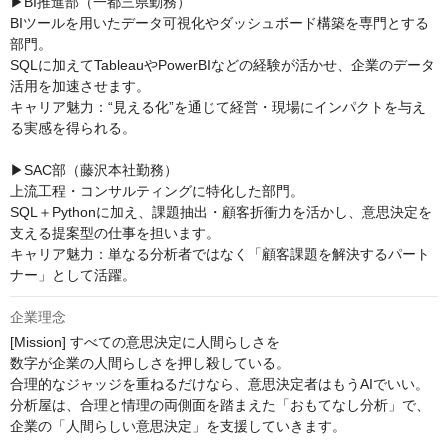
▶BI推進部（一都三県勤務）

BIツールを用いたデータ可視化やダッシュボード構築を専門とする
部門。

SQLに加えてTableauやPowerBIなどの経験が活かせ、企業のデータ
活用を加速させます。

キャリア魅力：“見える化”を通じて経営・現場にインパクトを与え
る実感を得られる。

▶SAC部（藤沢本社勤務）

上流工程・コンサルティングに特化した部門。

SQL＋Pythonに加え、課題抽出・顧客折衝力を活かし、意思決定を
支える提案型の仕事を担います。

キャリア魅力：単なる分析者ではなく「顧客課題を解決するパート
ナー」として活躍。
企業理念
[Mission] すべての意思決定に人間らしさを

数字が企業の人間らしさを押し殺している。

合理的なジャッジを重ねるだけなら、意思決定者はもうAIでいい。

分析屋は、合理と情理の両側面を踏まえた「おもてなし分析」で、
企業の「人間らしい意思決定」を支援していきます。
