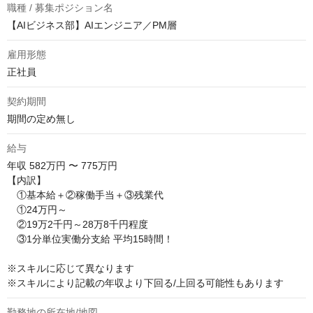
職種 / 募集ポジション名
【AIビジネス部】AIエンジニア／PM層
雇用形態
正社員
契約期間
期間の定め無し
給与
年収
582万円 〜 775万円
【内訳】

　①基本給＋②稼働手当＋③残業代

　①24万円～

　②19万2千円～28万8千円程度

　③1分単位実働分支給 平均15時間！

※スキルに応じて異なります

※スキルにより記載の年収より下回る/上回る可能性もあります
勤務地の所在地/地図