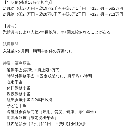
【年収例(残業15時間相当)】

1)月給（①24万円＋②19万2千円＋③5万1千円）×12か月＝582万円

2)月給（①24万円＋②28万8千円＋③6万2千円）×12か月＝711万円

【賞与】

業績賞与により入社2年目以降、年1回支給されることがある
試用期間
入社後6ヶ月間　期間中条件の変動なし
待遇・福利厚生
・通勤手当(実費)※月上限3万円

・時間外勤務手当 ※固定残業なし、⽉平均15時間！

・在宅手当

・休日勤務手当

・深夜勤務手当

・組織貢献手当※2年目以降

・子ども手当

・各種社会保険完備（雇用、労災、健康、厚生年金）

・退職金制度（確定拠出年金）

・社内懇親会（2ヶ月に1回）※費用は会社負担
