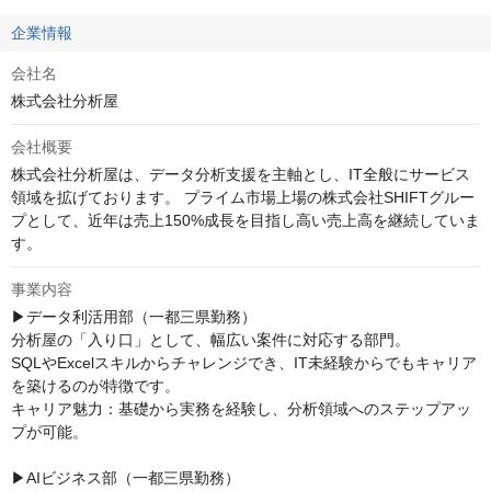
企業情報
会社名
株式会社分析屋
会社概要
株式会社分析屋は、データ分析支援を主軸とし、IT全般にサービス
領域を拡げております。 プライム市場上場の株式会社SHIFTグルー
プとして、近年は売上150%成長を目指し高い売上高を継続していま
す。
事業内容
▶データ利活用部（一都三県勤務）

分析屋の「入り口」として、幅広い案件に対応する部門。

SQLやExcelスキルからチャレンジでき、IT未経験からでもキャリア
を築けるのが特徴です。

キャリア魅力：基礎から実務を経験し、分析領域へのステップアッ
プが可能。

▶AIビジネス部（一都三県勤務）
