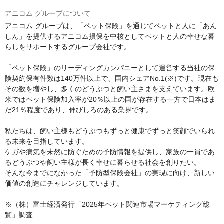
アニコム グループについて
アニコム グループは、「ペット保険」を通じてペットと人に「あん
しん」を提供するアニコム損保を中核としてペットと人の幸せな暮
らしをサポートするグループ会社です。

「ペット保険」のリーディングカンパニーとして運営する当社の保
険契約保有件数は140万件以上で、国内シェアNo.1(※)です。現在も
その数を増やし、多くのどうぶつと飼い主さまを支えています。欧
米ではペット保険加入率が20％以上の国が存在する一方で日本はま
だ21％程度であり、伸びしろのある業界です。

私たちは、飼い主様もどうぶつもずっと健康でずっと笑顔でいられ
る未来を目指しています。

ケガや病気を未然に防ぐための予防情報を提供し、家族の一員であ
るどうぶつや飼い主様が長く幸せに暮らせる社会を創りたい。

そんな今までになかった「予防型保険会社」の実現に向け、新しい
価値の創造にチャレンジしています。

※（株）富士経済発行「2025年ペット関連市場マーケティング総
覧」調査