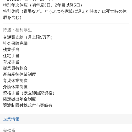
特別年次休暇（初年度3日、2年目以降5日） 

特別休暇（慶弔など。どうぶつを家族に迎えた時または死亡時の休
暇を含む）
待遇・福利厚生
交通費支給（月上限5万円） 

社会保険完備 

残業手当 

住宅手当

育児手当 

従業員持株会 

産前産後休業制度 

育児休業制度 

介護休業制度 

資格手当（獣医師国家資格） 

確定拠出年金制度

譲渡制限付株式付与実績有
企業情報
会社名