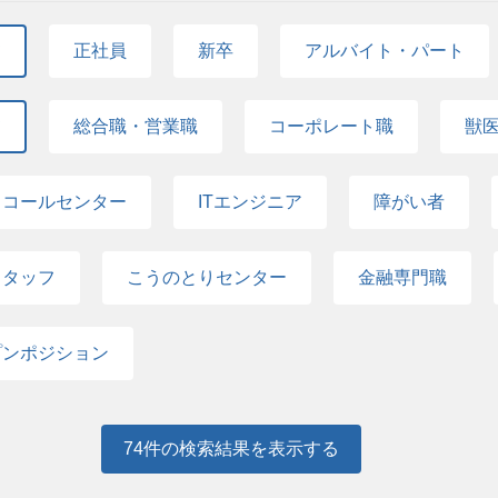
て
正社員
新卒
アルバイト・パート
て
総合職・営業職
コーポレート職
獣
・コールセンター
ITエンジニア
障がい者
スタッフ
こうのとりセンター
金融専門職
プンポジション
74
件の検索結果を表示する