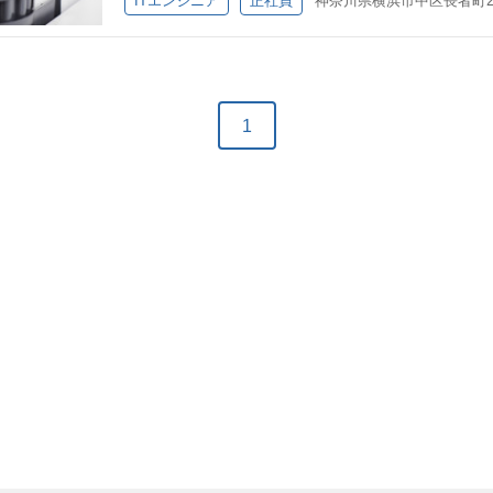
ITエンジニア
正社員
おけるプロジェクト管理の実務経験（進捗・品質・コ
える仕事です。 研究・遺伝子・腸内細菌叢などの専
折衝・調整経験 歓迎要件 大規模開発プロジェクトの
は、社内の研究者や関係部署が担当します。 このポ
ステム企画／開発管理経験 内部統制やITガバナンス
そうした人たちを支える役割を担っていただきます。
ある方は、希望や適性に応じて関わることもできます
インフラ・社内SE領域を中心にキャリアを築きたい方
1
ぶつの健康とアニコムの挑戦を支えてみませんか？ 仕
業務をお任せします。 研究そのものや遺伝子解析そ
ん。 社内の研究者・分析担当者・事業部門がスムーズ
トしていただく仕事です。 ■具体的な業務例 * PC
ッティング * 社内ネットワーク、Wi-Fi、VPNなど
の運用・管理サポート * データ保存環境、バックアッ
ダーとの調整 * 情報セキュリティルールに沿ったIT環
る相談対応 * 業務効率化に向けたITツールの導入・
究データを扱うIT環境づくりなどに関わることも可能
る方を歓迎します。 ITに関する基礎知識をお持ちの
社内SE、ITサポートなどの経験がある方 サーバー
ータ管理など、いずれかの分野に興味または経験があ
められる方 社内外の関係者とコミュニケーションを取
識やサポート経験を活かして働きたい方を歓迎します