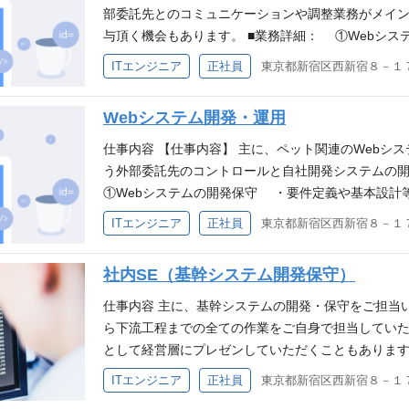
約者有効性確認システム ・保険⾦請求システム ・腸
部委託先とのコミュニケーションや調整業務がメイン
スの企画 依頼されたものを開発するだけではなく、
与頂く機会もあります。 ■業務詳細： ①Webシ
ービス・商品をさまざまな⾓度から考え企画していく
ドキュメント作成 ・テストの計画・実施 ・外部
ITエンジニア
正社員
的なジョブローテーションもございます。 開発環境 サーバーサ
各種IT関連業務 ②新サービスの企画 ・ITを通
ントエンド：Javascript,Vue.js, React.js デ
画する。 ※スキルを活かした将来的なジョブローテー
Webシステム開発・運用
：AWS 必須要件 ・3年以上のシステム開発経験（
歓迎★ サポート業務など、少しずつ関連業務を担当
流工程の経験 ・どうぶつや飼い主様の笑顔と健康を
頂きます。 必須要件 ・向上心が高く、知識習得に
仕事内容 【仕事内容】 主に、ペット関連のWebシ
え、行動ができる 歓迎要件 ・PHP、Java、Pythonで
ョンをとりながらの業務が可能である。 ・関係者と
う外部委託先のコントロールと自社開発システムの開
⽤経験（基盤系、サーバ監視、DB連携、アプリ保守、
ある。 歓迎要件 ・IT関連業務に関わった事がある。
①Webシステムの開発保守 ・要件定義や基本設計
ービスの活用経験 ・プロジェクトリーダー、もしく
らのマネジメント経験がある。 ・コミュニケーショ
施 ・外部委託先の期限管理、課題管理等 ・その他
ITエンジニア
正社員
経験。
なジョブローテーションもございます。 ★IT未経験
関連業務を担当し、将来的にはご自身で対応出来るよう
社内SE（基幹システム開発保守）
の開発経験（言語不問） ・チームでコミュニケーシ
者との合意形成をとりながらの業務遂行が可能である 歓迎要
仕事内容 主に、基幹システムの開発・保守をご担当い
P、Javaでの開発経験。 ・AWSなどのクラウドサ
ら下流工程までの全ての作業をご自身で担当していた
バ監視、DB連携、アプリ保守、メンテナンス等）。
として経営層にプレゼンしていただくこともあります
開発内容の提案 ・要件定義や基本設計等のドキュメン
ITエンジニア
正社員
ト実施 ・障害対応 ・ベンダーコントロール （作