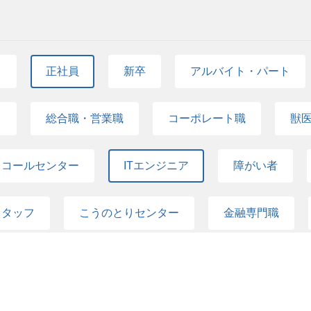
さらに活躍の幅が広がります。 社内SE、情報システム
の管理、キッティング経験 LinuxやWindows Se
例：TCP/IP、ルーター、スイッチ、Firewall、
運用経験 データベースやクラウドサービスに触れた経
て
正社員
新卒
アルバイト・パート
策やアカウント管理の経験 研究所、医療、製薬、バ
て
総合職・営業職
コーポレート職
獣
・コールセンター
ITエンジニア
障がい者
スタッフ
こうのとりセンター
金融専門職
プンポジション