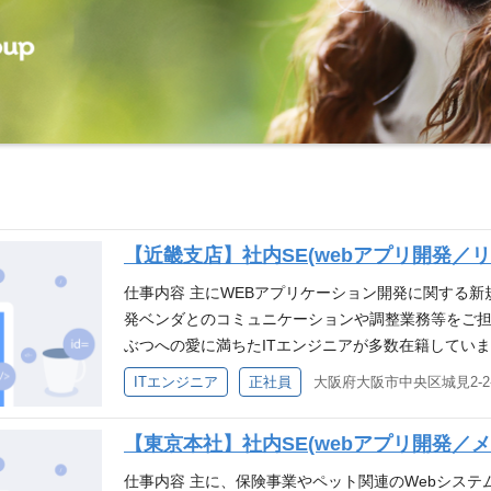
【近畿支店】社内SE(webアプリ開発／
仕事内容 主にWEBアプリケーション開発に関する新
発ベンダとのコミュニケーションや調整業務等をご担
ぶつへの愛に満ちたITエンジニアが多数在籍しています
開発 ・業務要件定義、システム要件定義、基本設計
ITエンジニア
正社員
・テスト仕様書作成 ・リリース対応 ・不具合調査/
ユーザ部門とのコミュニケーション・調整や、WBS
【東京本社】社内SE(webアプリ開発／
ベンダコントロール（期日管理、ドキュメント品質
【開発例】 ・新規オンライン保険契約システム ・ど
仕事内容 主に、保険事業やペット関連のWebシステ