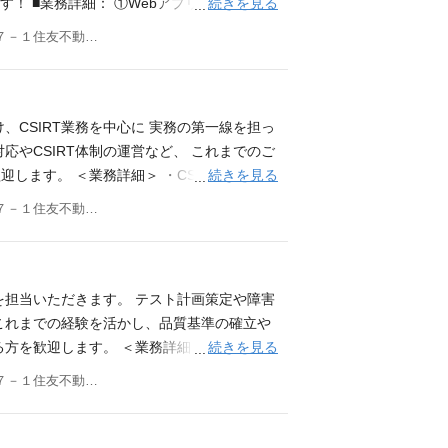
続きを見る
！ ■業務詳細： ①Webアプリケーション
書、詳細設計書等のドキュメント作成 ・実装
東京都新宿区西新宿８－１７－１住友不動産新宿グランドタワー３９階 アニコム損害保険 株式会社
修正対応 ・プロジェクトマネジメント（社内
作成・進捗管理、課題管理、障害管理等） ・
管理、課題管理、障害対応・連絡体制管理）
うぶつ病院検索システム ・マイページ ・契
、CSIRT業務を中心に 実務の第一線を担っ
内環境検査の結果返しシステム ②新サービ
応やCSIRT体制の運営など、 これまでのご
どうぶつと飼い主の⽅に喜んでいただけるサ
続きを見る
します。 ＜業務詳細＞ ・CSIRT体制整
ことも可能です。 ※スキルを活かした将来
初動対応・社内外関係部署との調整 原因分
東京都新宿区西新宿８－１７－１住友不動産新宿グランドタワー39階
イド：PHP, Laravel, Python フロ
集・分析・対応方針の整理 ・インシデント対
ータベース ：MySQL、PostgreSQL クラウド
ティ点検・評価および改善提案 ・社員向け教
言語不問） ・webシステム開発における上
atGPT Enterprise』を導入しており、
生み出すためにIT領域で何ができるかを考
することで、 業務効率化や高度化を進め
を担当いただきます。 テスト計画策定や障害
の開発経験 ・SQL、Oracle等DBの知識 ・運
としてIT企画課が担う幅広い業務にも 参画
これまでの経験を活かし、品質基準の確立や
メンテナンス等） ・AWSなどのクラウドサ
ワーク相談可能（週2日以上は個別承認） 必
続きを見る
方を歓迎します。 ＜業務詳細＞ ・基幹シ
はプロジェクトマネージャとしての知識、ご
キュリティ実務経験 セキュリティインシデン
品質保証活動の企画・推進 ・品質基準やテス
東京都新宿区西新宿８－１７－１住友不動産新宿グランドタワー39階
SO27000、FISC等）の知見 セキュリティ
運用管理全般、傾向分析・資料作成、 根本
導入経験 社内外の関係者と協働しながら課題
管理プロセスの改善・標準化 ・ベンダーとの
あれば尚可
『ChatGPT Enterprise』を導入して