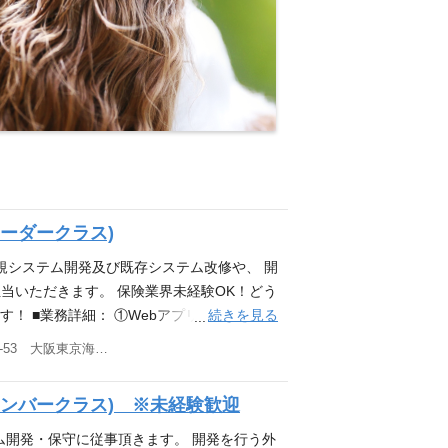
リーダークラス)
規システム開発及び既存システム改修や、 開
当いただきます。 保険業界未経験OK！どう
続きを見る
！ ■業務詳細： ①Webアプリケーション
書、詳細設計書等のドキュメント作成 ・実装
大阪府大阪市中央区城見2-2-53 大阪東京海上日動ビルディング14階
修正対応 ・プロジェクトマネジメント（社内
作成・進捗管理、課題管理、障害管理等） ・
メンバークラス) ※未経験歓迎
管理、課題管理、障害対応・連絡体制管理）
うぶつ病院検索システム ・マイページ ・契
ム開発・保守に従事頂きます。 開発を行う外