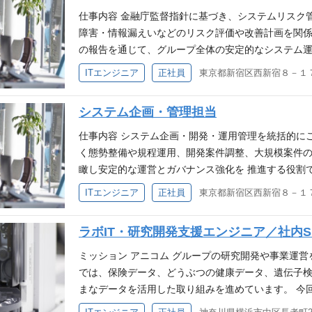
おり、 システム開発や業務改善、専門的な課題整
仕事内容 金融庁監督指針に基づき、システムリスク
を進めています。 ※業務詳細は一例であり、チーム
障害・情報漏えいなどのリスク評価や改善計画を関係
参画いただけます。 ※原則、試用期間終了後、週1
の報告を通じて、グループ全体の安定的なシステム運
認） 必須要件 システム開発（アプリ／インフラ問
融庁「保険会社向けの総合的な監督指針」等に基づく
ITエンジニア
正社員
の経験 システム障害管理（インシデント管理）の実務
半期ごとのリスク管理部主管点検への対応、改善事項
アとしての経験 プロジェクトマネジメントの基本知識（
出したシステムリスクの評価・優先度付け ・リスク
システム企画・管理担当
インシデント管理ツールの利用経験 金融・保険業界
理、効果測定（継続的な改善活動） ・ベンダーコン
指導・調整） ・会議体報告資料の作成・説明対応 ※当社では
仕事内容 システム企画・開発・運用管理を統括的に
se』を導入しており、 システム開発や業務改善、
く態勢整備や規程運用、開発案件調整、大規模案件の
効率化や高度化を進めています。 ※業務詳細は一例
瞰し安定的な運営とガバナンス強化を 推進する役割で
幅広い業務にも参画いただけます。 ※原則、試用期
けの総合的な監督指針」等に基づくシステム企画・開
ITエンジニア
正社員
以上は個別承認） 必須要件 システムリスク管理、
程に即した開発管理および標準化の推進 ・ユーザ部
れかに携わった実務経験 システム開発またはインフ
門との調整・連携 ・システムリリース承認会議の運
ラボIT・研究開発支援エンジニア／社内S
理・改善推進における関係者調整、資料作成・報告の
理（進捗・コスト・品質） ・会議体報告資料の作成・説
システムリスク管理経験 システム監査やセキュリティ
GPT Enterprise』を導入しており、 システ
ミッション アニコム グループの研究開発や事業運営
を巻き込んだ改善プロジェクト推進の経験 プロジェクト
とで、 業務効率化や高度化を進めています。 ※業
では、保険データ、どうぶつの健康データ、遺伝子検
等）
企画課が担う幅広い業務にも参画いただけます。 ※
まなデータを活用した取り組みを進めています。 今
談可能（週2日以上は個別承認） 必須要件 システム
が安心して業務に取り組めるよう、 PC、サーバー、