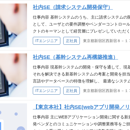
必須要件 ・チームでコミュニケーションをとりなが
社内SE（請求システム開発保守）
形成をとりながらの業務遂行が可能である ・2年以
歓迎要件 ・FileMakerの認定資格保有者
仕事内容 基幹システムのうち、主に請求システムの開
として、ユーザとの要件調整やベンダーコントロール
クトのキーマンとして経営層にプレゼンしていただく
との要件調整、開発内容の提案 ・ユーザ部門からの
ITエンジニア
正社員
ダーコントロール （作業指示、進捗管理、成果物レ
須要件 ・チームでコミュニケーションをとりながら
社内SE（基幹システム再構築推進）
とりながらの業務遂行が可能である ・１年以上のＷＥ
好きな方 歓迎要件 ・１年以上のチームリーダ経験 ・フレー
仕事内容 現基幹システムの開発・保守を通して、現
開発経験者 ・データベース（Oracle）の開発経験者 ・
それを解決できる新基幹システムの考案と開発を担当
言語やデータベースの特徴を理解し、 最適なシステ
・現基幹システムの開発、保守 ・現基幹システムの調
ITエンジニア
正社員
ダーコントロール （委託先選定、作業指示、進捗
費支払等） 必須要件 ・１年以上のチームリーダ経験
【東京本社】社内SE(webアプリ開発／
不問） ・新しい技術を自ら学ぶ熱意がある ・どうぶつが
格保有者 ・複数のプログラミング言語の開発経験者 
仕事内容 主にWEBアプリケーション開発に関する新
ウドサービスを利用した開発経験者
発ベンダとのコミュニケーションや調整業務等をご担