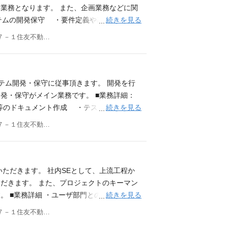
内環境検査の結果返しシステム ②新サービ
業務となります。 また、企画業務などに関
どうぶつと飼い主の⽅に喜んでいただけるサ
続きを見る
ステムの開発保守 ・要件定義や基本設計等の
ことも可能です。 ※スキルを活かした将来
委託先の期限管理、課題管理等 ・その他
東京都新宿区西新宿８－１７－１住友不動産新宿グランドタワー３９階 アニコム損害保険 株式会社
イド：PHP, Laravel, Python フロ
じて飼い主の方に喜んで頂ける仕組みを考え企
ータベース ：MySQL、PostgreSQL クラウド
ションもございます。 ★IT未経験の方、大
言語不問） ・webシステム開発における上
し、将来的にはご自身で対応出来るよう成長
生み出すためにIT領域で何ができるかを考
積極的である。 ・チームでコミュニケーシ
ステム開発・保守に従事頂きます。 開発を行
の開発経験 ・SQL、Oracle等DBの知識 ・運
の合意形成をとりながらの業務遂行が可能で
発・保守がメイン業務です。 ■業務詳細：
メンテナンス等） ・AWSなどのクラウドサ
 ・保険事業に関わった事がある。 ・何かし
続きを見る
等のドキュメント作成 ・テストの計画・実
はプロジェクトマネージャとしての知識、ご
ン力が高く、人間関係の構築が得意。
各種IT関連業務 ※スキルを活かした将来的
東京都新宿区西新宿８－１７－１住友不動産新宿グランドタワー３９階 アニコム損害保険 株式会社
の方、大歓迎★ サポート業務など、少しずつ
成長頂きます。 必須要件 ・WEBシステム
ョンをとりながらの業務が可能である ・関係
件 ・SQL、Oracle等DBの知識 ・PH
ただきます。 社内SEとして、上流工程か
ービスの活用経験。 ・運⽤経験（基盤系、サー
だきます。 また、プロジェクトのキーマン
続きを見る
。 ■業務詳細 ・ユーザ部門との要件調整、
ト作成 ・実装 ・テスト仕様書作成、テス
東京都新宿区西新宿８－１７－１住友不動産新宿グランドタワー３９階 アニコム損害保険 株式会社
業サポート、契約締結、業務委託費支払等）