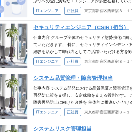
ぶつへの愛に満ちたITエンジニアが多数在籍しています
開発 ・業務要件定義、システム要件定義、基本設計
ITエンジニア
正社員
・テスト仕様書作成 ・リリース対応 ・不具合調査/
ユーザ部門とのコミュニケーション・調整や、WBS
セキュリティエンジニア（CSIRT担当）
ベンダコントロール（期日管理、ドキュメント品質
【開発例】 ・新規オンライン保険契約システム ・ど
仕事内容 グループ全体のセキュリティ態勢強化に向け
約者有効性確認システム ・保険⾦請求システム ・腸
ていただきます。 特に、セキュリティインシデント対
スの企画 依頼されたものを開発するだけではなく、
経験を活かして即戦力としてご活躍いただける方を歓迎
ービス・商品をさまざまな⾓度から考え企画していく
備・組織運営 ・セキュリティインシデント発生時の
ITエンジニア
正社員
的なジョブローテーションもございます。 開発環境 サーバーサ
析・再発防止策の検討 ・アラートや脆弱性情報の収
ントエンド：Javascript,Vue.js, React.js デ
応手順や関連規程の策定・更新 ・定期的なセキュリ
システム品質管理・障害管理担当
：AWS 必須要件 ・3年以上のシステム開発経験（
育・訓練、啓発活動の実施 ※当社では法人向け生成AI『Ch
流工程の経験 ・どうぶつや飼い主様の笑顔と健康を
システム開発や業務改善、専門的な課題整理に活用
仕事内容 システム開発における品質保証と障害管理
え、行動ができる 歓迎要件 ・PHP、Java、Pythonで
ています。 ※業務詳細は一例であり、チームの一員
再発防止策を支援し、安定稼働を支える役割です。 
⽤経験（基盤系、サーバ監視、DB連携、アプリ保守、
いただけます。 ※原則、試用期間終了後、週1日テレ
障害再発防止に向けた改善を 主体的に推進いただける
ービスの活用経験 ・プロジェクトリーダー、もしく
須要件 CSIRT運用業務の経験 事業会社におけるセ
ステム・Webシステムの開発プロジェクトにおける
ITエンジニア
正社員
経験。
ト対応経験 歓迎要件 セキュリティ関連規格（NIST、I
ト計画の策定支援・実施管理 ・システム障害管理（
関連資格を保持 セキュリティ製品やソリューション
原因分析・再発防止策策定支援・実施管理） ・障害
システムリスク管理担当
解決を推進した経験 金融・保険業界での業務経験が
品質保証に関する調整・改善指導 ※当社では法人向け生成AI