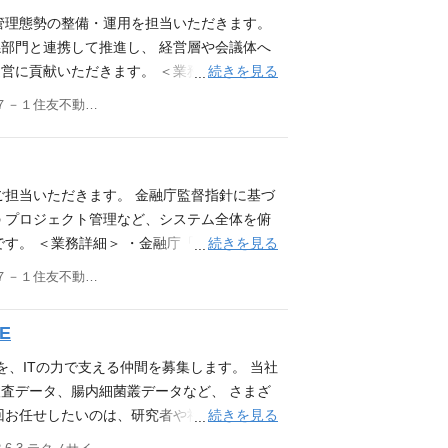
理に活用することで、 業務効率化や高度化
管理態勢の整備・運用を担当いただきます。
の一員としてIT企画課が担う幅広い業務にも
部門と連携して推進し、 経営層や会議体へ
日テレワーク相談可能（週2日以上は個別承
続きを見る
営に貢献いただきます。 ＜業務詳細＞ ・金
わず）における品質管理またはテスト計画立案
システムリスク管理態勢の整備・運用 ・四
東京都新宿区西新宿８－１７－１住友不動産新宿グランドタワー39階
経験 歓迎要件 品質保証部門やQAエンジニ
を整理・フォローアップ ・IT部門独自に抽
PMBOK／ITIL等） プロジェクト管理や
対策計画の策定、改善実行の推進、進捗管
での業務経験があれば尚可
トロール（リスク低減策や改善推進に関する
法人向け生成AI『ChatGPT Enterpri
ご担当いただきます。 金融庁監督指針に基づ
専門的な課題整理に活用することで、 業務
 プロジェクト管理など、システム全体を俯
であり、チームの一員としてIT企画課が担う
続きを見る
す。 ＜業務詳細＞ ・金融庁「保険会社向
間終了後、週1日テレワーク相談可能（週2日
発・運用管理の 整備・運用 ・開発関連規
東京都新宿区西新宿８－１７－１住友不動産新宿グランドタワー39階
内部統制、または情報セキュリティ管理のいず
門からの開発案件依頼の受付、開発・運用部
ラ構築に関する基礎知識・実務経験 課題管
営 ・大規模開発案件におけるプロジェクト管
E
実務経験 歓迎要件 金融または保険業界での
明対応 ※当社では法人向け生成AI『Chat
関連資格の保持 監査対応の経験 複数部門
ム開発や業務改善、専門的な課題整理に活用するこ
を、ITの力で支える仲間を募集します。 当社
マネジメントの基礎知識（PMBOK／ITIL
務詳細は一例であり、チームの一員としてIT
査データ、腸内細菌叢データなど、 さまざ
原則、試用期間終了後、週1日テレワーク相
続きを見る
回お任せしたいのは、研究者や社内メンバー
開発または運用に関する実務経験 開発案件に
ネットワーク、データ管理などのIT環境を整