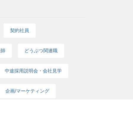
部門、ITサポートの実務経験 PC・IT機器
rverの基本操作経験 ネットワークの基礎知識
VPNなど サーバー、ストレージ、バックアップの
験 ITベンダーとの調整経験 セキュリティ対
契約社員
イオ、データ分析領域でのIT支援経験
医師
どうぶつ関連職
中途採用説明会・会社見学
企画/マーケティング