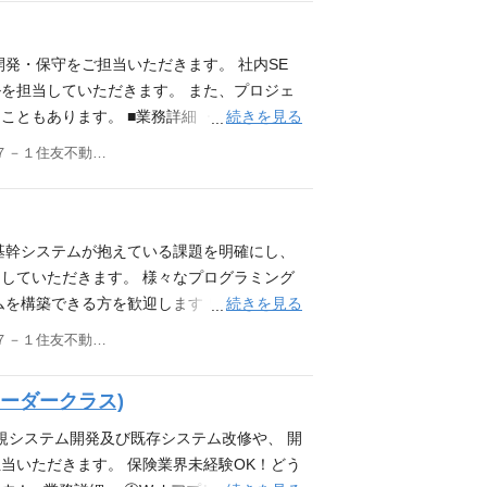
らの業務が可能である ・関係者との合意
上のシステム開発経験 ・どうぶつが好きな方
発・保守をご担当いただきます。 社内SE
を担当していただきます。 また、プロジェ
続きを見る
こともあります。 ■業務詳細 ・ユーザ部門
問合せ対応、システム・データの調査 ・ベン
東京都新宿区西新宿８－１７－１住友不動産新宿グランドタワー３９階 アニコム損害保険 株式会社
ビュー、契約締結、業務委託費支払等） 必
の業務が可能である ・関係者との合意形成を
Ｂシステム開発経験（Java） ・どうぶつが
ムワーク（Struts,TERASOLUNA）の
基幹システムが抱えている課題を明確にし、
FileMakerの認定資格保有者
していただきます。 様々なプログラミング
続きを見る
ムを構築できる方を歓迎します！ ■業務詳細
査、解析 ・新基幹システムの考案 ・ベン
東京都新宿区西新宿８－１７－１住友不動産新宿グランドタワー３９階 アニコム損害保険 株式会社
管理、成果物レビュー、契約締結、業務委託
 ・3年以上のＷＥＢシステム開発経験（言語
リーダークラス)
好きな方 歓迎要件 ・FileMakerの認定資
・複数のデータベースの開発経験者 ・クラ
規システム開発及び既存システム改修や、 開
当いただきます。 保険業界未経験OK！どう