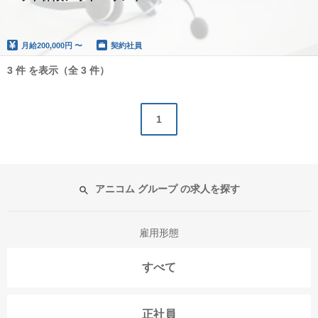
月給
200,000円 〜
契約社員
3 件 を表示（全 3 件）
1
アニコム グループ の求人を探す
雇用形態
すべて
正社員