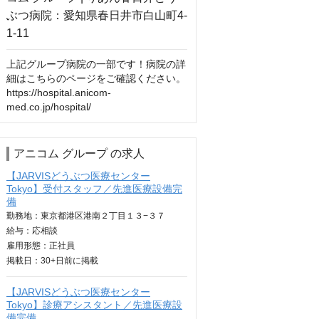
上記グループ病院の一部です！病院の詳
細はこちらのページをご確認ください。

https://hospital.anicom-
med.co.jp/hospital/
アニコム グループ の求人
【JARVISどうぶつ医療センター
Tokyo】受付スタッフ／先進医療設備完
備
勤務地：東京都港区港南２丁目１３−３７
給与：
応相談
雇用形態：正社員
掲載日：
30+日
前に掲載
【JARVISどうぶつ医療センター
Tokyo】診療アシスタント／先進医療設
備完備