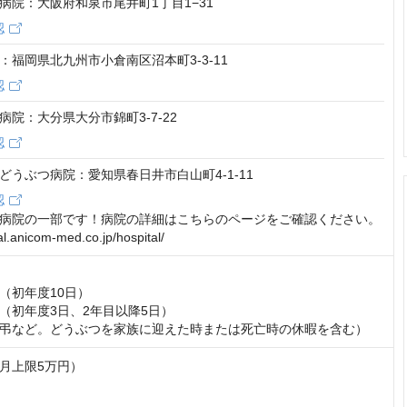
病院：大阪府和泉市尾井町1丁目1−31
認
：福岡県北九州市小倉南区沼本町3-3-11
認
病院：大分県大分市錦町3-7-22
認
どうぶつ病院：愛知県春日井市白山町4-1-11
認
病院の一部です！病院の詳細はこちらのページをご確認ください。

tal.anicom-med.co.jp/hospital/
初年度10日） 

（初年度3日、2年目以降5日） 

弔など。どうぶつを家族に迎えた時または死亡時の休暇を含む）
上限5万円） 


