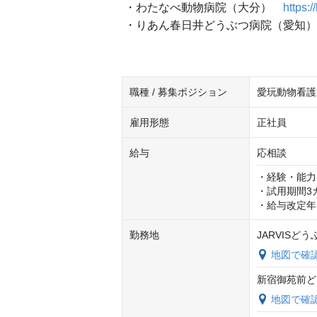
・わたなべ動物病院（大分）
https:
・りあん春日井どうぶつ病院（愛知）
職種 / 募集ポジション
愛玩動物看護
雇用形態
正社員
給与
応相談
・経験・能力
・試用期間3
・給与改定年
勤務地
JARVISど
地図で確
新宿御苑前ど
地図で確