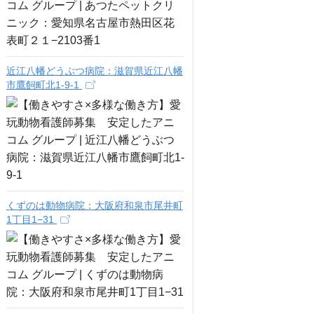
近江八幡どうぶつ病院：滋賀県近江八幡
市鷹飼町北1-9-1
くずのは動物病院：大阪府和泉市尾井町
1丁目1−31