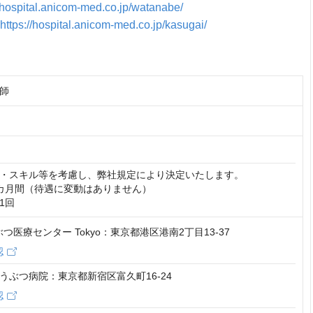
//hospital.anicom-med.co.jp/watanabe/
https://hospital.anicom-med.co.jp/kasugai/
師
・スキル等を考慮し、弊社規定により決定いたします。

カ月間（待遇に変動はありません）

1回
うぶつ医療センター Tokyo：東京都港区港南2丁目13-37
認
うぶつ病院：東京都新宿区富久町16-24
認