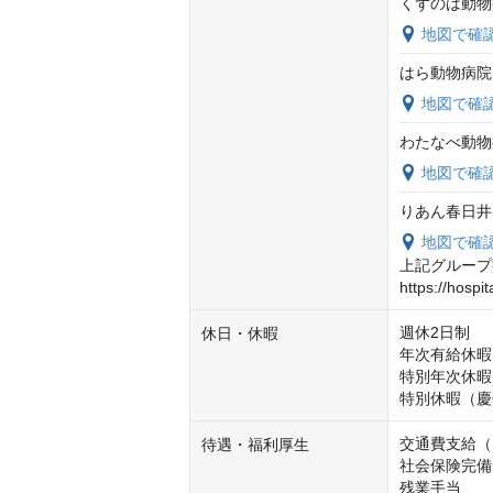
くずのは動物
地図で確
はら動物病院
地図で確
わたなべ動物
地図で確
りあん春日井
地図で確
上記グループ
https://hospi
週休2日制

休日・休暇
年次有給休暇（
特別年次休暇
特別休暇（慶
交通費支給（月
待遇・福利厚生
社会保険完備 
残業手当 
