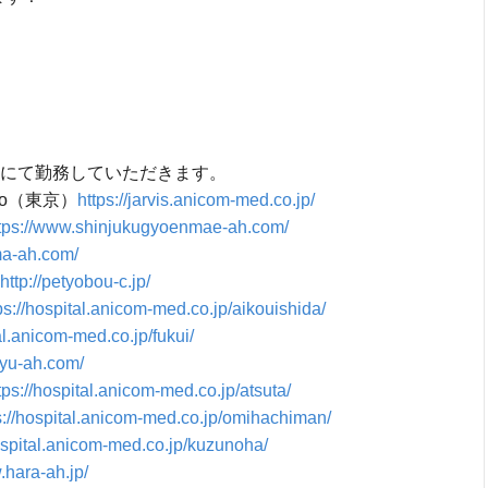
院にて勤務していただきます。
yo（東京）
https://jarvis.anicom-med.co.jp/
tps://www.shinjukugyoenmae-ah.com/
ma-ah.com/
http://petyobou-c.jp/
ps://hospital.anicom-med.co.jp/aikouishida/
al.anicom-med.co.jp/fukui/
oyu-ah.com/
tps://hospital.anicom-med.co.jp/atsuta/
s://hospital.anicom-med.co.jp/omihachiman/
hospital.anicom-med.co.jp/kuzunoha/
.hara-ah.jp/