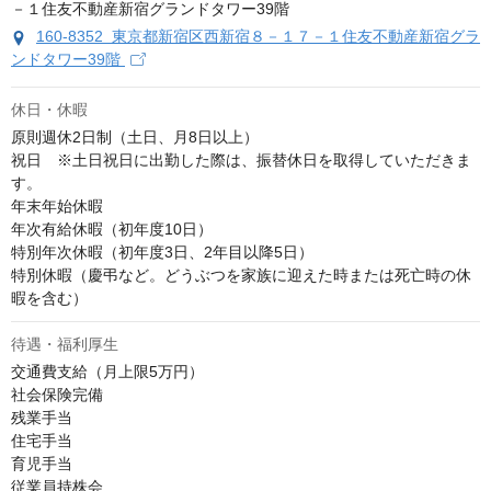
160-8352 東京都新宿区西新宿８－１７－１住友不動産新宿グラ
ンドタワー39階
休日・休暇
原則週休2日制（土日、月8日以上）

祝日　※土日祝日に出勤した際は、振替休日を取得していただきま
す。

年末年始休暇

年次有給休暇（初年度10日）

特別年次休暇（初年度3日、2年目以降5日）

特別休暇（慶弔など。どうぶつを家族に迎えた時または死亡時の休
暇を含む）
待遇・福利厚生
交通費支給（月上限5万円）

社会保険完備

残業手当

住宅手当

育児手当

従業員持株会
