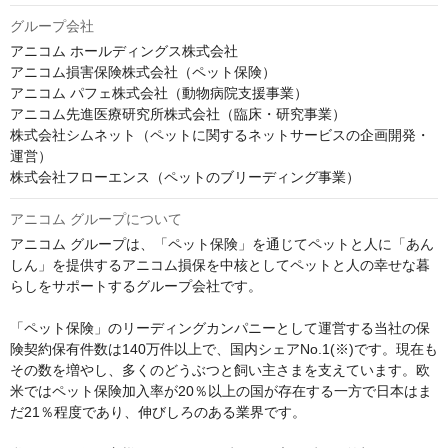
グループ会社
アニコム ホールディングス株式会社

アニコム損害保険株式会社（ペット保険）

アニコム パフェ株式会社（動物病院支援事業）

アニコム先進医療研究所株式会社（臨床・研究事業）

株式会社シムネット（ペットに関するネットサービスの企画開発・
運営）

株式会社フローエンス（ペットのブリーディング事業）
アニコム グループについて
アニコム グループは、「ペット保険」を通じてペットと人に「あん
しん」を提供するアニコム損保を中核としてペットと人の幸せな暮
らしをサポートするグループ会社です。

「ペット保険」のリーディングカンパニーとして運営する当社の保
険契約保有件数は140万件以上で、国内シェアNo.1(※)です。現在も
その数を増やし、多くのどうぶつと飼い主さまを支えています。欧
米ではペット保険加入率が20％以上の国が存在する一方で日本はま
だ21％程度であり、伸びしろのある業界です。
