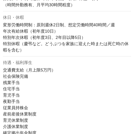
（時間外勤務有、月平均30時間程度）
休日・休暇
変形労働時間制：原則週休2日制、想定労働時間40時間／週

年次有給休暇（初年度10日） 

特別年次休暇（初年度3日、2年目以降5日） 

特別休暇（慶弔など。どうぶつを家族に迎えた時または死亡時の休
暇を含む）
待遇・福利厚生
交通費支給（月上限5万円） 

社会保険完備 

残業手当 

住宅手当

育児手当 

夜勤手当

従業員持株会 

産前産後休業制度 

育児休業制度 

介護休業制度 

確定拠出年金制度