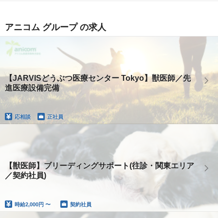
アニコム グループ の求人
【JARVISどうぶつ医療センター Tokyo】獣医師／先
進医療設備完備
応相談
正社員
【獣医師】ブリーディングサポート(往診・関東エリア
／契約社員)
時給
2,000円 〜
契約社員