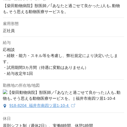
【柴田動物病院】獣医師／｢あなたと過ごせて良かった｣人も､動物
も､そう思える動物医療サービスを。
雇用形態
正社員
給与
応相談
・経験・能力・スキル等を考慮し、弊社規定により決定いたしま
す。

・試用期間3カ月間（待遇に変動はありません）

・給与改定年1回
勤務地の所在地/地図
918-8204 福井市南四ツ居1-10-4
休日
原則シフト制（週休2日）、実働8時間、休憩1時間
