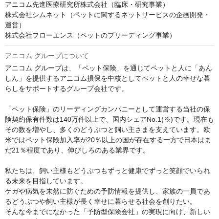
アニコム先進医療研究所株式会社（臨床・研究事業）

株式会社シムネット（ペットに関するネットサービスの企画開発・
運営）

株式会社フローエンス（ペットのブリーディング事業）
アニコム グループについて
アニコム グループは、「ペット保険」を通じてペットと人に「あん
しん」を提供するアニコム損保を中核としてペットと人の幸せな暮
らしをサポートするグループ会社です。

「ペット保険」のリーディングカンパニーとして運営する当社の保
険契約保有件数は140万件以上で、国内シェアNo.1(※)です。現在も
その数を増やし、多くのどうぶつと飼い主さまを支えています。欧
米ではペット保険加入率が20％以上の国が存在する一方で日本はま
だ21％程度であり、伸びしろのある業界です。

私たちは、飼い主様もどうぶつもずっと健康でずっと笑顔でいられ
る未来を目指しています。

ケガや病気を未然に防ぐための予防情報を提供し、家族の一員であ
るどうぶつや飼い主様が長く幸せに暮らせる社会を創りたい。

そんな今までになかった「予防型保険会社」の実現に向け、新しい