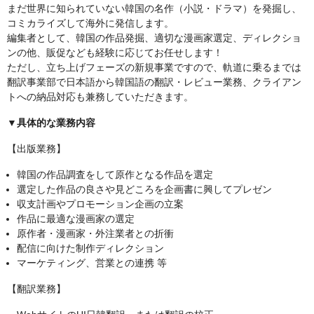
まだ世界に知られていない韓国の名作（小説・ドラマ）を発掘し、
コミカライズして海外に発信します。
編集者として、韓国の作品発掘、適切な漫画家選定、ディレクショ
ンの他、販促なども経験に応じてお任せします！
ただし、立ち上げフェーズの新規事業ですので、軌道に乗るまでは
翻訳事業部で日本語から韓国語の翻訳・レビュー業務、クライアン
トへの納品対応も兼務していただきます。
▼具体的な業務内容
【出版業務】
韓国の作品調査をして原作となる作品を選定
選定した作品の良さや見どころを企画書に興してプレゼン
収支計画やプロモーション企画の立案
作品に最適な漫画家の選定
原作者・漫画家・外注業者との折衝
配信に向けた制作ディレクション
マーケティング、営業との連携 等
【翻訳業務】