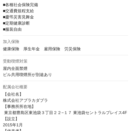
■各種社会保険完備

■交通費規程支給

■慶弔災害見舞金

■定期健康診断

■服装自由
加入保険
健康保険　厚生年金　雇用保険　労災保険
受動喫煙対策
屋内全面禁煙

ビル共用喫煙所が別途あり
配属会社概要
【会社名】

株式会社アブラカダブラ

【事務所所在地】

 東京都豊島区東池袋３丁目２２−１７ 東池袋セントラルプレイス4F

【設立】

2015年1月
