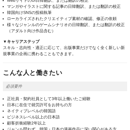
WebサイトのUI日韓翻訳、または翻訳の校正
マンガやイラストに関する記事の日韓翻訳、または翻訳の校正
韓国向けSNSの投稿執筆
ローカライズされたクリエイティブ素材の確認、修正の依頼
様々なジャンルのゲームシナリオの日韓翻訳、または翻訳の校正
（アダルト向け作品含む）
▼キャリアステップ
スキル・志向性・適正に応じて、出版事業だけでなく全く新しい新
規事業の企画に携わることもできます。
こんな人と働きたい
必須要件
正社員・契約社員として3年以上働いたご経験
日本に在住で就労許可をお持ちの方
ネイティブレベルの韓国語
ビジネスレベル以上の日本語
顧客折衝経験2年以上
ジャンル問わず、韓国・日本の漫画作品に深い関心がある方