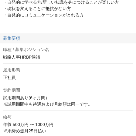
・自発的に学べる方/新しい知識を身につけることが楽しい方
・現状を変えることに抵抗がない方
・自発的にコミュニケーションがとれる方
募集要項
職種 / 募集ポジション名
戦略人事HRBP候補
雇用形態
正社員
契約期間
試用期間あり(6ヶ月間） 

※試用期間中も待遇および月給額は同一です。
給与
年収
500万円 〜 1000万円
※末締め翌月25日払い
