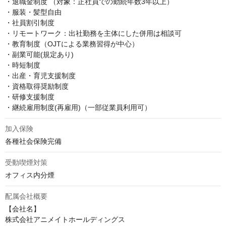
・退職金制度 （対象：正社員での勤続年数3年以上）

・服装・髪型自由

・社員割引制度

・リモートワーク：出社勤務を主体にした併用は相談可

・教育制度（OJTによる業務習得が中心）

・副業可能(規定あり)

・時短制度

・出産・育児支援制度

・資格取得奨励制度

・研修支援制度

・継続雇用制度(再雇用)（一部従業員利用可）
加入保険
各種社会保険完備
受動喫煙対策
オフィス内分煙
配属会社概要
【会社名】

株式会社アニメイトホールディングス
