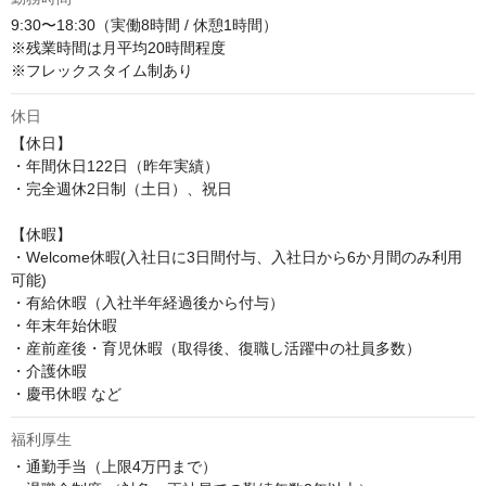
9:30〜18:30（実働8時間 / 休憩1時間）

※残業時間は月平均20時間程度

※フレックスタイム制あり
休日
【休日】

・年間休日122日（昨年実績）

・完全週休2日制（土日）、祝日

【休暇】

・Welcome休暇(入社日に3日間付与、入社日から6か月間のみ利用
可能)

・有給休暇（入社半年経過後から付与）

・年末年始休暇

・産前産後・育児休暇（取得後、復職し活躍中の社員多数）

・介護休暇

・慶弔休暇 など
福利厚生
・通勤手当（上限4万円まで）
