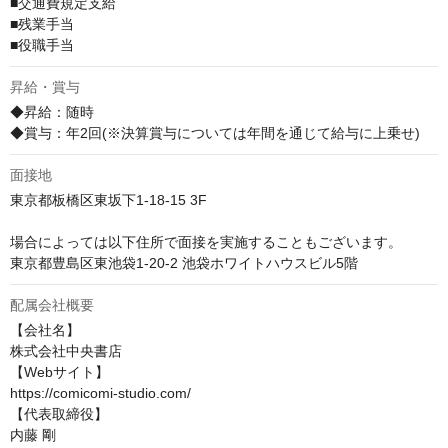
■交通費規定支給

■残業手当

■役職手当
昇給・賞与
◆昇給：随時

◆賞与：年2回(※決算賞与については年間を通じて給与に上乗せ)
面接地
東京都板橋区東坂下1-18-15 3F

場合によっては以下住所で面接を実施することもございます。

東京都豊島区東池袋1-20-2 池袋ホワイトハウスビル5階
配属会社概要
【会社名】

株式会社中央書店

【Webサイト】

https://comicomi-studio.com/

【代表取締役】

内藤 剛
