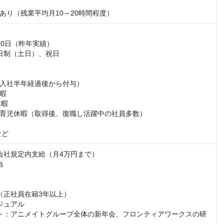
あり（残業平均月10～20時間程度）
0日（昨年実績）

日制（土日）、祝日

入社半年経過後から付与）

暇

暇

育児休暇（取得後、復職し活躍中の社員多数）

など
会社規定内支給（月4万円まで）



（正社員在籍3年以上）

ジュアル

ト：アニメイトグループ全体の新年会、フロンティアワークスの研