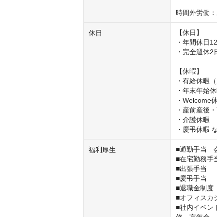
時間外労働：
【休日】

休日
・年間休日12
・完全週休2
【休暇】

・有給休暇（
・年末年始休
・Welcome休
・産前産後・
・介護休暇

・慶弔休暇 
■通勤手当　
福利厚生
■在宅勤務手当
■出張手当

■慶弔手当

■退職金制度
■オフィスカ
■社内イベン