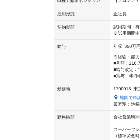
職種 / 募集ポジション
【フロンティ
雇用形態
正社員
試用期間：有
契約期間
※試用期間中
給与
年収
350万円
※経験・能力
■月額：218,7
■給与改定：年
■賞与：年2
勤務地
1700013
地図で確
最寄駅：池袋
会社営業時間/9:
勤務時間
スーパーフレ
（標準労働時間