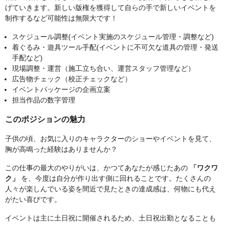
げていきます。新しい版権を獲得して自らの手で新しいイベントを
制作するなど可能性は無限大です！
スケジュール調整(イベント実施のスケジュール管理・調整など)
着ぐるみ・遊具ツール手配(イベントに不可欠な道具の管理・発送
手配など)
現場調整・運営（施工立ち合い、運営スタッフ管理など）
広告物チェック（校正チェックなど）
イベントパッケージの企画立案
担当作品の数字管理
このポジションの魅力
子供の頃、お気に入りのキャラクターのショーやイベントを見て、
胸が高鳴った経験はありませんか？
この仕事の最大のやりがいは、かつてあなたが感じたあの
「ワクワ
ク」
を、今度は自分が作り出す側に回れることです。たくさんの
人々が楽しんでいる姿を間近で見たときの達成感は、何物にも代え
がたい喜びです。
イベントは主に土日祝に開催されるため、土日祝出勤となることも