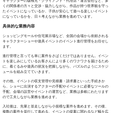
キャラクターの版権元・クライアント・代理店・運営会社など、多
くの関係者の方々と交渉・協力しながら、作品が持つ世界観を守っ
たイベントになっているか、子供が安心して遊べる楽しいイベント
になっているかを、日々考えながら業務を進めています。
具体的な業務内容
ショッピングモールや住宅展示場など、全国の会場から依頼される
キャラクターショーや遊具イベントのイベント進行管理をお任せし
ます。
進行管理と言っても単に案件をさばくだけではありません。イベン
トを楽しみにしているお客さんにより多くのワクワクを届けるため
に、着ぐるみや遊具の状況を把握しながら、パズルのようにスケジ
ュールを組み立てていきます。
その他、イベントの収支管理や見積書・請求書といった手続きか
ら、ショーに出演するアクターの手配やイベントに必要なツールの
手配、会場の設営やイベントの運営など、業務は多岐にわたります
ので工夫しながら業務を進めます。
入社後は、先輩と並走しながら小規模な案件を進めます。その後、
複数の案件を並行して進める、イベントの提案に関わるなど幅を広