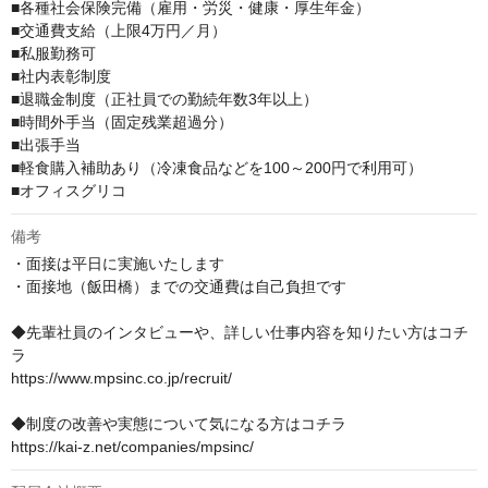
■各種社会保険完備（雇用・労災・健康・厚生年金）

■交通費支給（上限4万円／月）

■私服勤務可

■社内表彰制度

■退職金制度（正社員での勤続年数3年以上）

■時間外手当（固定残業超過分）

■出張手当

■軽食購入補助あり（冷凍食品などを100～200円で利用可）

■オフィスグリコ
備考
・面接は平日に実施いたします

・面接地（飯田橋）までの交通費は自己負担です

◆先輩社員のインタビューや、詳しい仕事内容を知りたい方はコチ
ラ

https://www.mpsinc.co.jp/recruit/

◆制度の改善や実態について気になる方はコチラ

https://kai-z.net/companies/mpsinc/