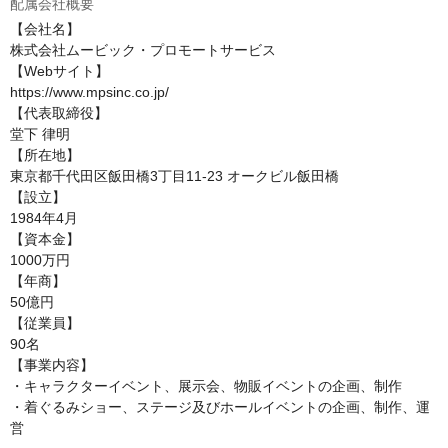
配属会社概要
【会社名】

株式会社ムービック・プロモートサービス

【Webサイト】

https://www.mpsinc.co.jp/

【代表取締役】

堂下 律明

【所在地】

東京都千代田区飯田橋3丁目11-23 オークビル飯田橋

【設立】

1984年4月

【資本金】

1000万円

【年商】

50億円

【従業員】

90名

【事業内容】

・キャラクターイベント、展示会、物販イベントの企画、制作

・着ぐるみショー、ステージ及びホールイベントの企画、制作、運
営