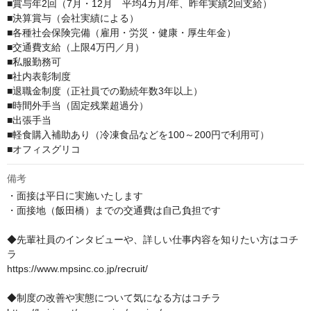
■賞与年2回（7月・12月　平均4カ月/年、昨年実績2回支給）

■決算賞与（会社実績による）

■各種社会保険完備（雇用・労災・健康・厚生年金）

■交通費支給（上限4万円／月）

■私服勤務可

■社内表彰制度

■退職金制度（正社員での勤続年数3年以上）

■時間外手当（固定残業超過分）

■出張手当

■軽食購入補助あり（冷凍食品などを100～200円で利用可）

■オフィスグリコ
備考
・面接は平日に実施いたします

・面接地（飯田橋）までの交通費は自己負担です

◆先輩社員のインタビューや、詳しい仕事内容を知りたい方はコチ
ラ

https://www.mpsinc.co.jp/recruit/

◆制度の改善や実態について気になる方はコチラ
