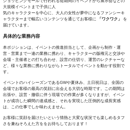
ショッピングモールで行われる短期間のイベントから展示会などの
大規模イベントまで子供に人
気のキャラクターを中心に、大人の女性が夢中になるファンシーキ
ャラクターまで幅広いコンテンツを通じてお客様に
「ワクワク」
を
届けています。
具体的な業務内容
本ポジションは、イベントの推進担当として、企画から制作・運
営・営業まで一連の業務に携わり、キャラクターの版権元と交渉や
会場・主催者との打ち合わせ、設営の仕切り、運営のレクチャーな
ど、様々な業務に携わりながらトータルでイベントを動かす役割で
す。
イベントのハイシーズンであるGWや夏休み、土日祝日は、全国の
会場でお客様の最高の笑顔に出会える大切な時期です。この期間は
出張や、設営・撤収に伴う現場での作業が多くなりますが、イベン
トが成功した瞬間の達成感と、それを実現した圧倒的な成長実感
は、この仕事でしか味わえません。
お客様に笑顔を届けたいという情熱と大変な状況でも楽しめるタフ
さを兼ねそろえた方ををお待ちしております！