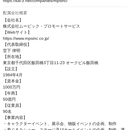
https://kai-z.net/companies/mpsinc/
配属会社概要
【会社名】

株式会社ムービック・プロモートサービス

【Webサイト】

https://www.mpsinc.co.jp/

【代表取締役】

堂下 律明

【所在地】

東京都千代田区飯田橋3丁目11-23 オークビル飯田橋

【設立】

1984年4月

【資本金】

1000万円

【年商】

50億円

【従業員】

90名

【事業内容】

・キャラクターイベント、展示会、物販イベントの企画、制作

・着ぐるみショー、ステージ及びホールイベントの企画、制作、運