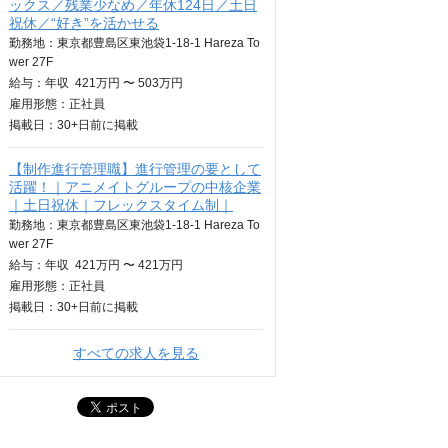
ックス／残業少なめ／年休124日／土日
祝休／“好き”を活かせる
勤務地：東京都豊島区東池袋1-18-1 Hareza To
wer 27F
給与：
年収
421万円 〜 503万円
雇用形態：正社員
掲載日：
30+日
前に掲載
【制作進行管理職】進行管理の要として
活躍！｜アニメイトグループの中核企業
｜土日祝休｜フレックスタイム制｜
勤務地：東京都豊島区東池袋1-18-1 Hareza To
wer 27F
給与：
年収
421万円 〜 421万円
雇用形態：正社員
掲載日：
30+日
前に掲載
すべての求人を見る