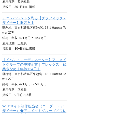
雇用形態：契約社員
掲載日：
30+日
前に掲載
アニメイベントを彩る【グラフィックデ
ザイナー】服装自由
勤務地：東京都豊島区東池袋1-18-1 Hareza To
wer 27F
給与：
年収
421万円 〜 457万円
雇用形態：正社員
掲載日：
30+日
前に掲載
【イベントコーディネーター】アニメイ
トグループの中核企業｜フレックス｜残
業少なめ｜年休124日｜
勤務地：東京都豊島区東池袋1-18-1 Hareza To
wer 27F
給与：
年収
421万円 〜 503万円
雇用形態：正社員
掲載日：
9日
前に掲載
WEBサイト制作担当者（コーダー・デ
ザイナー）◆アニメイトグループ／フレ