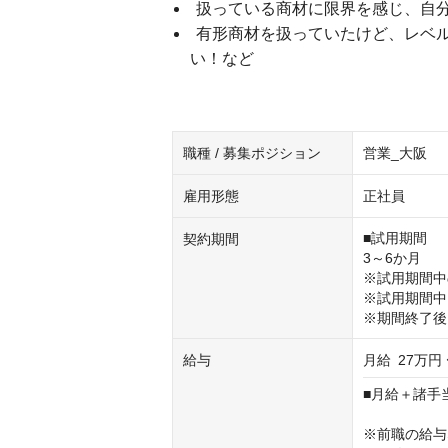
扱っている商材に限界を感じ、自
有形商材を扱っていたけど、レベ
い！など
職種 / 募集ポジション
営業_大阪
雇用形態
正社員
■試用期間

契約期間
3～6か月

※試用期間中
※試用期間中
※期間終了後
給与
月給
27万円 
■月給＋諸手
※前職の給与