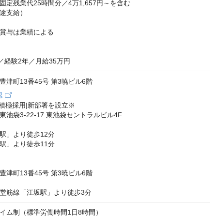
定残業代25時間分／4万1,657円～を含む

途支給）

賞与は業績による

／経験2年／月給35万円
津町13番45号 第3暁ビル6階
認
積極採用|新部署を設立※

池袋3-22-17 東池袋セントラルビル4F

駅」より徒歩12分

駅」より徒歩11分

津町13番45号 第3暁ビル6階

堂筋線「江坂駅」より徒歩3分
イム制（標準労働時間1日8時間）
