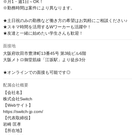
※月1・週1日～OK！

※勤務時間は案件により異なります。

★土日祝のみの勤務など働き方の希望はお気軽にご相談ください♪

★スキマ時間を活用するWワーカーも活躍中！

★友達と一緒に始めたい学生さんも歓迎！
面接地
大阪府吹田市豊津町13番45号 第3暁ビル6階

大阪メトロ御堂筋線「江坂駅」より徒歩3分

★オンラインでの面接も可能です◎
配属会社概要
【会社名】

株式会社Switch

【Webサイト】

https://switch-jp.com/

【代表取締役】

岩崎 匡孝

【所在地】
