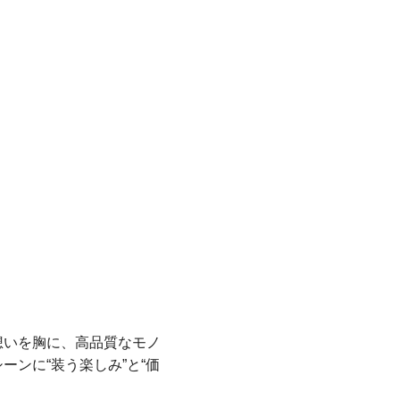
想いを胸に、高品質なモノ
ンに“装う楽しみ”と“価