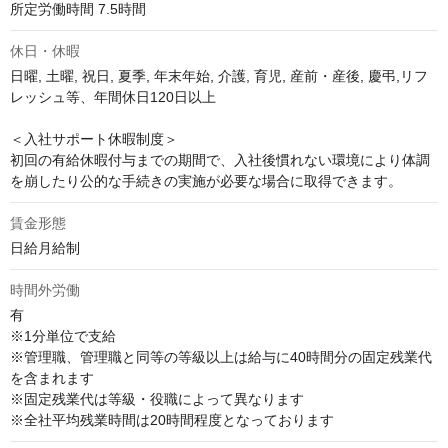
所定労働時間 7.5時間
休日・休暇
日曜, 土曜, 祝日, 夏季, 年末年始, 介護, 育児, 産前・産後, 慶弔,リフ
レッシュ等、年間休日120日以上

＜入社サポート休暇制度＞

初回の有給休暇付与までの期間で、入社後慣れない環境により体調
を崩したり公的な手続きの実施が必要な場合に取得できます。
賃金形態
日給月給制
時間外労働
有

※1分単位で支給

※管理職、管理職と同等の等級以上は給与に40時間分の固定残業代
を含まれます

※固定残業代は等級・役職によって異なります

※全社平均残業時間は20時間程度となっております