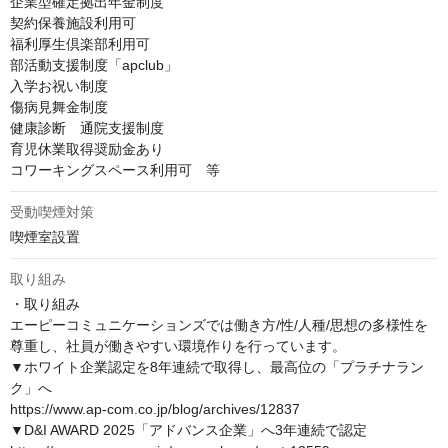
企業型確定拠出年金制度

契約保養施設利用可

福利厚生倶楽部利用可

部活動支援制度「apclub」

入学お祝い制度

傷病見舞金制度

健康診断　通院支援制度

育児休業取得奨励金あり

コワーキングスペース利用可　等
受動喫煙対策
喫煙室設置
取り組み
・取り組み

エーピーコミュニケーションズでは働き方/性/人種/思想の多様性を
尊重し、社員が働きやすい環境作りを行っています。

▼ホワイト企業認定を8年連続で取得し、最高位の「プラチナラン
ク」へ

https://www.ap-com.co.jp/blog/archives/12837

▼D&I AWARD 2025「アドバンス企業」へ3年連続で認定
