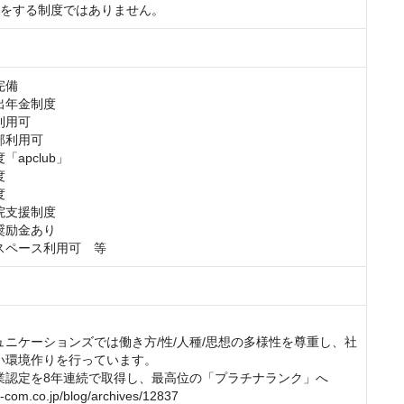
定をする制度ではありません。
備

年金制度

用可

利用可

apclub」





支援制度

励金あり

スペース利用可　等
ュニケーションズでは働き方/性/人種/思想の多様性を尊重し、社
い環境作りを行っています。

業認定を8年連続で取得し、最高位の「プラチナランク」へ

-com.co.jp/blog/archives/12837
