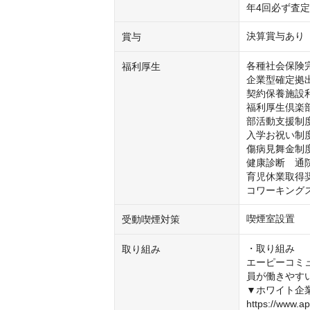
年4回必ず査
決算賞与あり
賞与
各種社会保険完
福利厚生
企業型確定拠出
契約保養施設利
福利厚生倶楽部
部活動支援制度「
入学お祝い制度
傷病見舞金制度
健康診断　通院
育児休業取得奨
コワーキング
喫煙室設置
受動喫煙対策
・取り組み

取り組み
エーピーコミ
員が働きやす
▼ホワイト企
https://www.ap