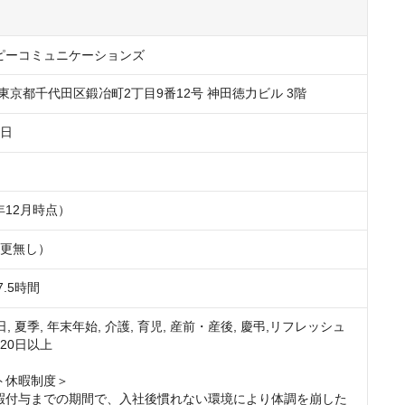
ピーコミュニケーションズ
4　東京都千代田区鍛冶町2丁目9番12号 神田徳力ビル 3階
6日
5年12月時点）
変更無し）
.5時間
祝日, 夏季, 年末年始, 介護, 育児, 産前・産後, 慶弔,リフレッシュ
20日以上

休暇制度＞

暇付与までの期間で、入社後慣れない環境により体調を崩した