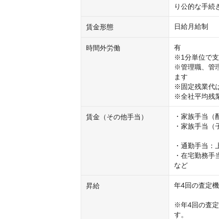
り公的な手続
日給月給制
賃金形態
有

時間外労働
※1分単位で支
※管理職、管
ます

※固定残業代
※全社平均残
・家族手当（配偶
賃金（その他手当）
・家族手当（子供
　　　　　　　
・通勤手当：上限
・在宅勤務手当
など
年4回の査定機
昇給
※年4回の査
す。
