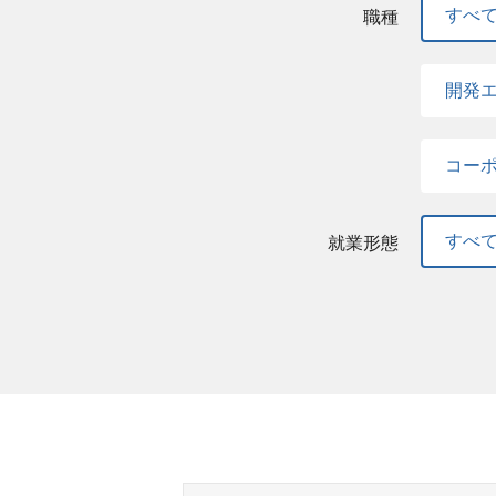
すべ
職種
開発
コー
すべ
就業形態