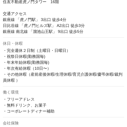
住友不動産虎ノ門タワー　16階

交通アクセス

銀座線 「虎ノ門駅」 3出口 徒歩4分

日比谷線 「虎ノ門ヒルズ駅」 A2出口 徒歩3分

休日・休暇
・完全週休２日制（土曜日・日曜日）

・祝祭日休暇(勤務国毎)

・年末年始休暇(勤務国毎)

・年次有給休暇（10日〜）

・その他休暇（産前産後休暇/生理休暇/育児介護休暇/慶弔休暇/裁判
員休暇 ）
働く環境
・フリーアドレス

・無料ドリンク、お菓子

・コーポレートディナー補助
会社保険