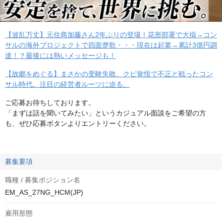
【波乱万丈】元住商加藤さん2年ぶりの登場！花形部署で大損→コン
サルの海外プロジェクトで四面楚歌・・・現在は起業→累計3億円調
達！？最後には熱いメッセージも！
【故郷をめぐる】まさかの受験失敗、クビ覚悟で不正と戦ったコン
サル時代。注目の経営者ルーツに迫る。
ご応募お待ちしております。
「まずは話を聞いてみたい」というカジュアル面談をご希望の方
も、ぜひ応募ボタンよりエントリーください。
募集要項
職種 / 募集ポジション名
EM_AS_27NG_HCM(JP)
雇用形態