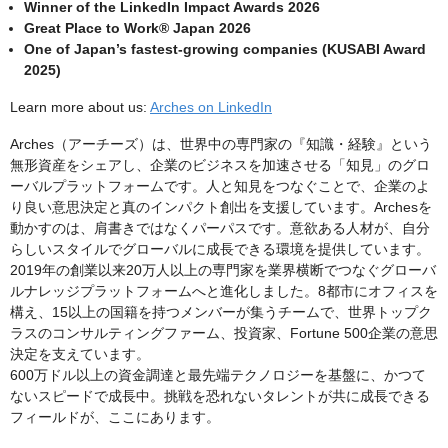
Winner of the LinkedIn Impact Awards 2026
Great Place to Work® Japan 2026
One of Japan’s fastest-growing companies (KUSABI Award
2025)
Learn more about us:
Arches on LinkedIn
Arches（アーチーズ）は、世界中の専門家の『知識・経験』という
無形資産をシェアし、企業のビジネスを加速させる「知見」のグロ
ーバルプラットフォームです。人と知見をつなぐことで、企業のよ
り良い意思決定と真のインパクト創出を支援しています。Archesを
動かすのは、肩書きではなくパーパスです。意欲ある人材が、自分
らしいスタイルでグローバルに成長できる環境を提供しています。
2019年の創業以来20万人以上の専門家を業界横断でつなぐグローバ
ルナレッジプラットフォームへと進化しました。8都市にオフィスを
構え、15以上の国籍を持つメンバーが集うチームで、世界トップク
ラスのコンサルティングファーム、投資家、Fortune 500企業の意思
決定を支えています。
600万ドル以上の資金調達と最先端テクノロジーを基盤に、かつて
ないスピードで成長中。挑戦を恐れないタレントが共に成長できる
フィールドが、ここにあります。