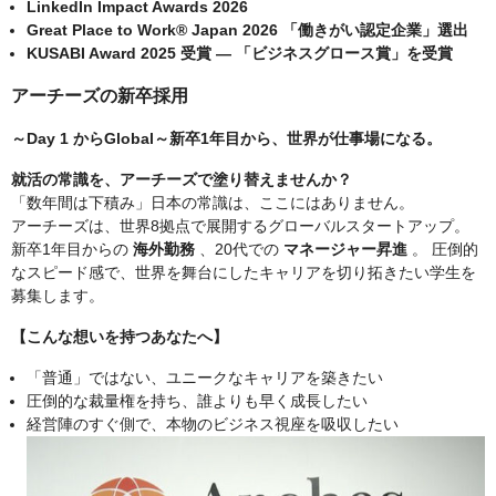
LinkedIn Impact Awards 2026
Great Place to Work® Japan 2026 「働きがい認定企業」選出
KUSABI Award 2025 受賞 — 「ビジネスグロース賞」を受賞
アーチーズの新卒採用
～Day 1 からGlobal～新卒1年目から、世界が仕事場になる。
就活の常識を、アーチーズで塗り替えませんか？
「数年間は下積み」日本の常識は、ここにはありません。
アーチーズは、世界8拠点で展開するグローバルスタートアップ。
新卒1年目からの
海外勤務
、20代での
マネージャー昇進
。 圧倒的
なスピード感で、世界を舞台にしたキャリアを切り拓きたい学生を
募集します。
【こんな想いを持つあなたへ】
「普通」ではない、ユニークなキャリアを築きたい
圧倒的な裁量権を持ち、誰よりも早く成長したい
経営陣のすぐ側で、本物のビジネス視座を吸収したい