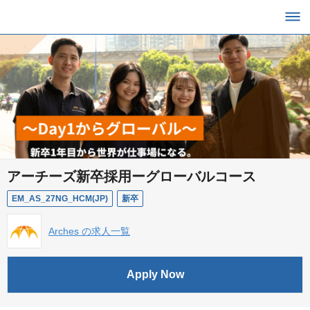
アーチーズ新卒採用ーグローバルコース
EM_AS_27NG_HCM(JP)
新卒
Arches の求人一覧
Apply Now