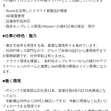
への移行プロジェクトの中核メンバーとして活躍していただきま
す。
・Azureを活用したクラウド基盤設計構築
・AD基盤整理
・設備老朽化対応
・既存オンプレミス環境のAzureへの移行計画の策定・実行
■仕事の特色・魅力
・働き方改革を実現する為、最適な環境作りを進めています。
・社内IT情シス部門なので、グループ全体の設計から運用保守まで
が業務範囲です。社外常駐は有りません。
・クラウド環境を構築し、老朽化オンプレサーバからの移行やアプ
リケーションのチームと連携しIaaS環境の構築がメイン業務になり
ます。
■働く環境
・ITインフラ推進部は正社員11名、派遣社員4名の計15名構成とな
っており、
年齢層は20代から50代と幅広いですが、年齢に関係なくお互いに
フォローできる環境です