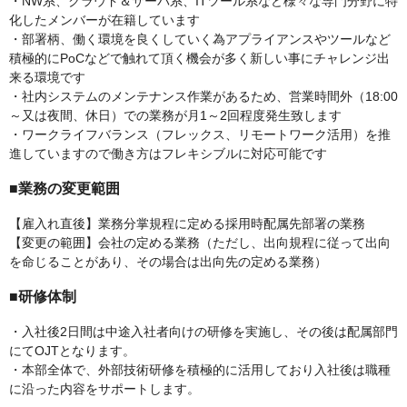
・NW系、クラウド＆サーバ系、ITツール系など様々な専門分野に特
化したメンバーが在籍しています
・部署柄、働く環境を良くしていく為アプライアンスやツールなど
積極的にPoCなどで触れて頂く機会が多く新しい事にチャレンジ出
来る環境です
・社内システムのメンテナンス作業があるため、営業時間外（18:00
～又は夜間、休日）での業務が月1～2回程度発生致します
・ワークライフバランス（フレックス、リモートワーク活用）を推
進していますので働き方はフレキシブルに対応可能です
■業務の変更範囲
【雇入れ直後】業務分掌規程に定める採用時配属先部署の業務
【変更の範囲】会社の定める業務（ただし、出向規程に従って出向
を命じることがあり、その場合は出向先の定める業務）
■研修体制
・入社後2日間は中途入社者向けの研修を実施し、その後は配属部門
にてOJTとなります。
・本部全体で、外部技術研修を積極的に活用しており入社後は職種
に沿った内容をサポートします。