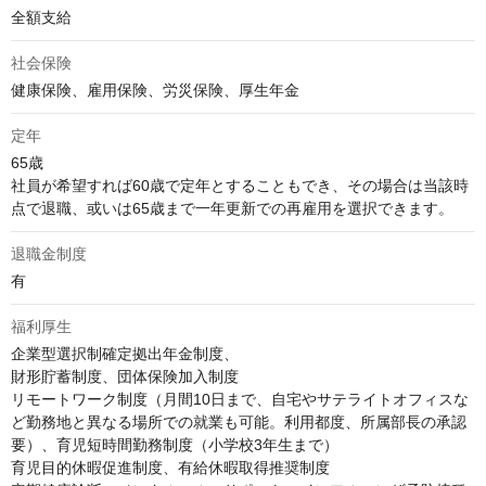
全額支給
社会保険
健康保険、雇用保険、労災保険、厚生年金
定年
65歳

社員が希望すれば60歳で定年とすることもでき、その場合は当該時
点で退職、或いは65歳まで一年更新での再雇用を選択できます。
退職金制度
有
福利厚生
企業型選択制確定拠出年金制度、

財形貯蓄制度、団体保険加入制度

リモートワーク制度（月間10日まで、自宅やサテライトオフィスな
ど勤務地と異なる場所での就業も可能。利用都度、所属部長の承認
要）、育児短時間勤務制度（小学校3年生まで）

育児目的休暇促進制度、有給休暇取得推奨制度
