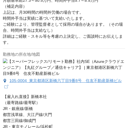
月額基本給27.3～50.5万円、時間外手当5.7～8.5万円

（補足内容）

上記は、月30時間の時間外労働の場合です。

時間外手当は実績に基づいて支給いたします。

ご経験により、管理監督者として採用の場合があります。（その場
合、時間外手当は支給なし）

詳細はご経験・スキル等を考慮の上決定し、ご面談時にお伝えしま
す。
勤務地の所在地/地図
105-0004 東京都港区新橋六丁目9番8号 住友不動産新橋ビル
【雇入れ直後】新橋本社

（最寄路線/最寄駅） 

JR・銀座線/新橋 

都営浅草線、大江戸線/大門 

都営三田線/御成門 

JR・東京モノレール/浜松町
