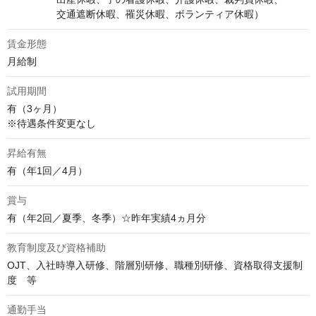
　　　　　交通遮断休暇、罹災休暇、ボランティア休暇）
賃金形態
月給制
試用期間
有（3ヶ月）

※待遇条件変更なし
昇給有無
有（年1回／4月）
賞与
有（年2回／夏季、冬季）☆昨年実績4ヵ月分
教育制度及び資格補助
OJT、入社時導入研修、階層別研修、職種別研修、資格取得支援制
度　等
通勤手当