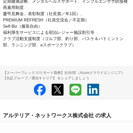
定期健康診断、メンタルヘルスサポート、インフルエンザ予防接種

再雇用制度

慶弔見舞金、表彰制度（社長賞／年1回）、

PREMIUM REFRESH（社員交流会／不定期）

Self-Biz（服装自由）

福利厚生サービスによる宿泊レジャー施設割引等

クラブ活動支援制度（ゴルフ部、釣り部、バスケ＆バドミントン
部、ランニング部、eスポーツクラブ）
【スーパーフレックス/リモート勤務】社内SE（Azureクラウドエンジニア）
【丸紅グループ／通信キャリア】 をシェアしましょう
アルテリア・ネットワークス株式会社 の求人