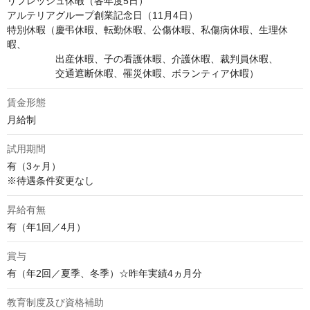
リフレッシュ休暇（各年度5日）

アルテリアグループ創業記念日（11月4日）

特別休暇（慶弔休暇、転勤休暇、公傷休暇、私傷病休暇、生理休
暇、

　　　　　出産休暇、子の看護休暇、介護休暇、裁判員休暇、

　　　　　交通遮断休暇、罹災休暇、ボランティア休暇）
賃金形態
月給制
試用期間
有（3ヶ月）

※待遇条件変更なし
昇給有無
有（年1回／4月）
賞与
有（年2回／夏季、冬季）☆昨年実績4ヵ月分
教育制度及び資格補助