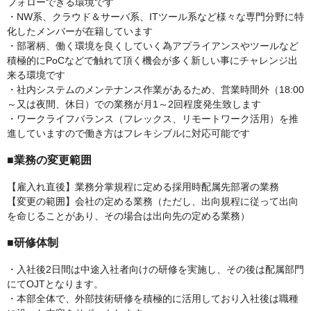
フォローできる環境です
・NW系、クラウド＆サーバ系、ITツール系など様々な専門分野に特
化したメンバーが在籍しています
・部署柄、働く環境を良くしていく為アプライアンスやツールなど
積極的にPoCなどで触れて頂く機会が多く新しい事にチャレンジ出
来る環境です
・社内システムのメンテナンス作業があるため、営業時間外（18:00
～又は夜間、休日）での業務が月1～2回程度発生致します
・ワークライフバランス（フレックス、リモートワーク活用）を推
進していますので働き方はフレキシブルに対応可能です
■業務の変更範囲
【雇入れ直後】業務分掌規程に定める採用時配属先部署の業務
【変更の範囲】会社の定める業務（ただし、出向規程に従って出向
を命じることがあり、その場合は出向先の定める業務）
■研修体制
・入社後2日間は中途入社者向けの研修を実施し、その後は配属部門
にてOJTとなります。
・本部全体で、外部技術研修を積極的に活用しており入社後は職種