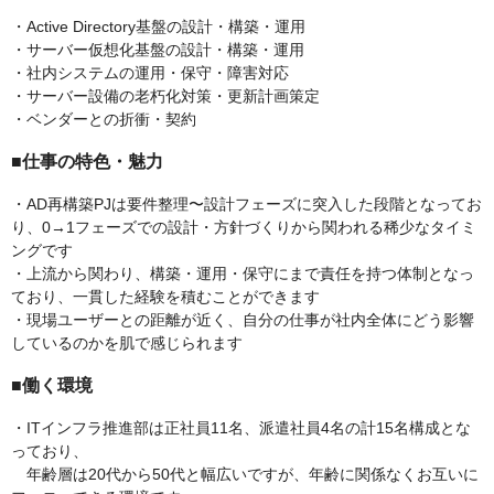
・Active Directory基盤の設計・構築・運用
・サーバー仮想化基盤の設計・構築・運用
・社内システムの運用・保守・障害対応
・サーバー設備の老朽化対策・更新計画策定
・ベンダーとの折衝・契約
■仕事の特色・魅力
・AD再構築PJは要件整理〜設計フェーズに突入した段階となってお
り、0→1フェーズでの設計・方針づくりから関われる稀少なタイミ
ングです
・上流から関わり、構築・運用・保守にまで責任を持つ体制となっ
ており、一貫した経験を積むことができます
・現場ユーザーとの距離が近く、自分の仕事が社内全体にどう影響
しているのかを肌で感じられます
■働く環境
・ITインフラ推進部は正社員11名、派遣社員4名の計15名構成とな
っており、
年齢層は20代から50代と幅広いですが、年齢に関係なくお互いに