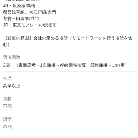
JR・銀座線/新橋 

都営浅草線、大江戸線/大門 

都営三田線/御成門 

JR・東京モノレール/浜松町

【変更の範囲】会社の定める場所（リモートワークを行う場所を含
む）
選考回数
2回　（書類選考→1次面接→Web適性検査・最終面接→ご内定）
学歴
高卒以上
資格
不問
語学
不問