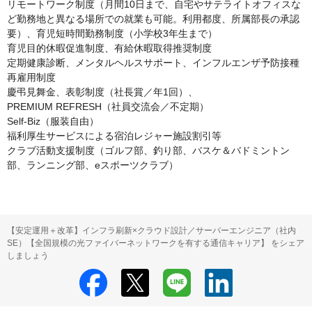
リモートワーク制度（月間10日まで、自宅やサテライトオフィスな
ど勤務地と異なる場所での就業も可能。利用都度、所属部長の承認
要）、育児短時間勤務制度（小学校3年生まで）

育児目的休暇促進制度、有給休暇取得推奨制度

定期健康診断、メンタルヘルスサポート、インフルエンザ予防接種

再雇用制度

慶弔見舞金、表彰制度（社長賞／年1回）、

PREMIUM REFRESH（社員交流会／不定期）

Self-Biz（服装自由）

福利厚生サービスによる宿泊レジャー施設割引等

クラブ活動支援制度（ゴルフ部、釣り部、バスケ＆バドミントン
部、ランニング部、eスポーツクラブ）
【安定運用＋改革】インフラ刷新×クラウド設計／サーバーエンジニア（社内
SE）【全国規模の光ファイバーネットワークを有する通信キャリア】 をシェア
しましょう