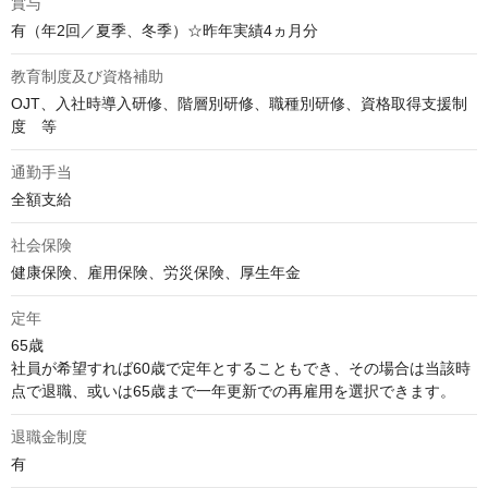
賞与
有（年2回／夏季、冬季）☆昨年実績4ヵ月分
教育制度及び資格補助
OJT、入社時導入研修、階層別研修、職種別研修、資格取得支援制
度　等
通勤手当
全額支給
社会保険
健康保険、雇用保険、労災保険、厚生年金
定年
65歳

社員が希望すれば60歳で定年とすることもでき、その場合は当該時
点で退職、或いは65歳まで一年更新での再雇用を選択できます。
退職金制度
有