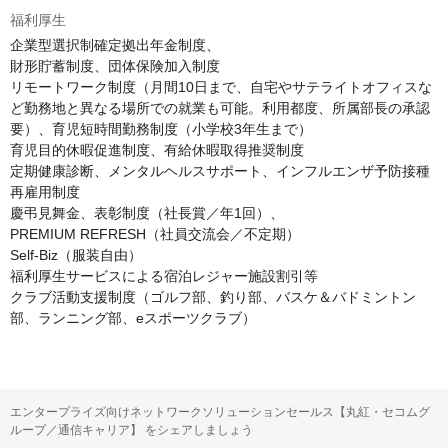
福利厚生
企業型選択制確定拠出年金制度、

財形貯蓄制度、団体保険加入制度

リモートワーク制度（月間10日まで、自宅やサテライトオフィスな
ど勤務地と異なる場所での就業も可能。利用都度、所属部長の承認
要）、育児短時間勤務制度（小学校3年生まで）

育児目的休暇促進制度、有給休暇取得推奨制度

定期健康診断、メンタルヘルスサポート、インフルエンザ予防接種

再雇用制度

慶弔見舞金、表彰制度（社長賞／年1回）、

PREMIUM REFRESH（社員交流会／不定期）

Self-Biz（服装自由）

福利厚生サービスによる宿泊レジャー施設割引等

クラブ活動支援制度（ゴルフ部、釣り部、バスケ＆バドミントン
部、ランニング部、eスポーツクラブ）
エンタープライズ向けネットワークソリューションセールス【丸紅・セコムグ
ループ／通信キャリア】 をシェアしましょう