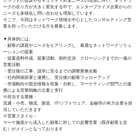
クラウドの普及やセキュリティ対策ニーズの増加に伴い、ネットワ
ークの在り方が大きく変化する中で、エンタープライズ企業からの
ニーズも多様化し問い合わせも増加しています。
そこで、今回はネットワーク領域を中心としたコンサルティング営
業を担っていただける方を募集します。
▼具体的には、
・顧客の課題やニーズをヒアリングし、最適なネットワークソリュ
ーションの提案
・提案資料作成、提案活動、契約交渉、クロージングまでの一連の
営業活動
・受注後の工事、請求に至るまでの調整業務全般
・社内関係部署と連携し、受注後の顧客フォローアップ
・市場動向や競合情報を収集・分析し、マーケティング部門との連
携による営業戦略の立案と実行
※担当する業種：
流通・小売、物流、製造、IT/ソフトウェア、金融等の有力企業を担
当していただきます
※営業スタイル：
マーケ施策から流入した顧客に対しての反響営業（既存顧客も含
む）がメインとなっております