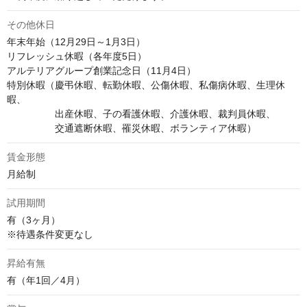
その他休日
年末年始（12月29日～1月3日）

リフレッシュ休暇（各年度5日）

アルテリアグループ創業記念日（11月4日）

特別休暇（慶弔休暇、転勤休暇、公傷休暇、私傷病休暇、生理休
暇、

　　　　　出産休暇、子の看護休暇、介護休暇、裁判員休暇、

　　　　　交通遮断休暇、罹災休暇、ボランティア休暇）
賃金形態
月給制
試用期間
有（3ヶ月）

※待遇条件変更なし
昇給有無
有（年1回／4月）