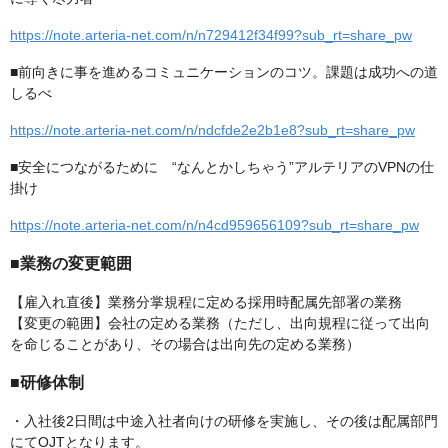
https://note.arteria-net.com/n/n729412f34f99?sub_rt=share_pw
■前向きに事を進めるコミュニケーションのコツ。課題は成功への道
しるべ
https://note.arteria-net.com/n/ndcfde2e2b1e8?sub_rt=share_pw
■安全につながるために “なんとかしちゃう”アルテリアのVPNの仕
掛け
https://note.arteria-net.com/n/n4cd959656109?sub_rt=share_pw
■業務の変更範囲
【雇入れ直後】業務分掌規程に定める採用時配属先部署の業務
【変更の範囲】会社の定める業務（ただし、出向規程に従って出向
を命じることがあり、その場合は出向先の定める業務）
■研修体制
・入社後2日間は中途入社者向けの研修を実施し、その後は配属部門
にてOJTとなります。