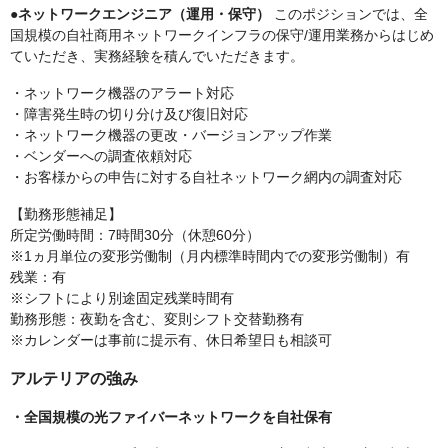
●ネットワークエンジニア（運用・保守）
このポジションでは、全
国規模の自社商用ネットワークインフラの保守/運用業務からはじめ
ていただき、実務経験を積んでいただきます。
・ネットワーク機器のアラート対応
・障害発生時の切り分け及び復旧対応
・ネットワーク機器の更改・バージョンアップ作業
・ベンダーへの調査依頼対応
・お客様からの申告に対する自社ネットワーク網内の調査対応
【勤務形態補足】
所定労働時間：7時間30分（休憩60分）
※1ヵ月単位の変形労働制（月内標準時間内での変形労働制）有
残業：有
※シフトにより別途固定残業時間有
勤務形態：夜勤を含む、変則シフト交替勤務有
※カレンダーは事前に提示有、休日希望日も相談可
アルテリアの強み
・全国規模の光ファイバーネットワークを自社保有