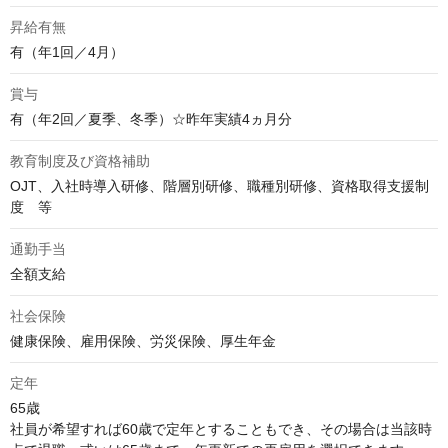
昇給有無
有（年1回／4月）
賞与
有（年2回／夏季、冬季）☆昨年実績4ヵ月分
教育制度及び資格補助
OJT、入社時導入研修、階層別研修、職種別研修、資格取得支援制
度　等
通勤手当
全額支給
社会保険
健康保険、雇用保険、労災保険、厚生年金
定年
65歳

社員が希望すれば60歳で定年とすることもでき、その場合は当該時