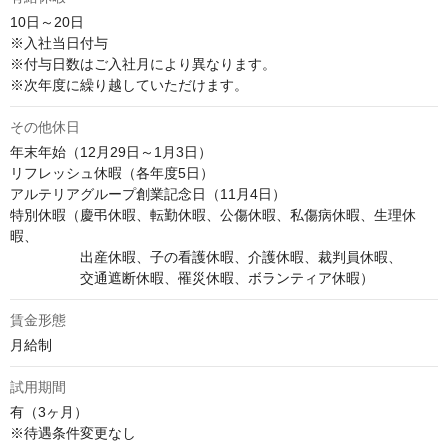
10日～20日

※入社当日付与

※付与日数はご入社月により異なります。

※次年度に繰り越していただけます。
その他休日
年末年始（12月29日～1月3日）

リフレッシュ休暇（各年度5日）

アルテリアグループ創業記念日（11月4日）

特別休暇（慶弔休暇、転勤休暇、公傷休暇、私傷病休暇、生理休
暇、

　　　　　出産休暇、子の看護休暇、介護休暇、裁判員休暇、

　　　　　交通遮断休暇、罹災休暇、ボランティア休暇）
賃金形態
月給制
試用期間
有（3ヶ月）

※待遇条件変更なし