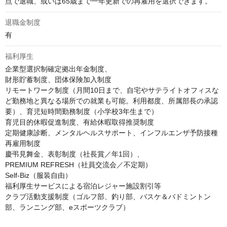
点で退職、或いは65歳まで一年更新での再雇用を選択できます。
退職金制度
有
福利厚生
企業型選択制確定拠出年金制度、

財形貯蓄制度、団体保険加入制度

リモートワーク制度（月間10日まで、自宅やサテライトオフィスな
ど勤務地と異なる場所での就業も可能。利用都度、所属部長の承認
要）、育児短時間勤務制度（小学校3年生まで）

育児目的休暇促進制度、有給休暇取得推奨制度

定期健康診断、メンタルヘルスサポート、インフルエンザ予防接種

再雇用制度

慶弔見舞金、表彰制度（社長賞／年1回）、

PREMIUM REFRESH（社員交流会／不定期）

Self-Biz（服装自由）

福利厚生サービスによる宿泊レジャー施設割引等

クラブ活動支援制度（ゴルフ部、釣り部、バスケ＆バドミントン
部、ランニング部、eスポーツクラブ）