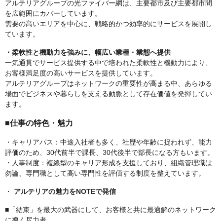
アルテリアグループの光ファイバー網は、主要都市及び主要都市間
を広範囲にカバーしています。
需要の高いエリアを中心に、戦略的かつ効率的にサービスを展開し
ています。
・柔軟性と機動力を強みに、幅広い業種・業態へ提供
一気通貫でサービス提供する中で培われた柔軟性と機動力により、
お客様満足度の高いサービスを提供しています。
アルテリアグループはネットワークの重要性が高まる中、あらゆる
場面でビジネスや暮らしを支える動脈として存在価値を発揮してい
ます。
■仕事の特色・魅力
・キャリアパス：中途⼊社者も多く、社歴や年齢に捉われず、能力
評価のため、30代前半で課長、30代後半で部長になる方もいます。
・⼈事制度：複線型のキャリア形成を⽀援しており、組織管理職は
勿論、専⾨職として⾼い専⾨性を評価する制度を整えています。
・
アルテリアの魅力をNOTEで発信
■「結束」を最大の武器にして、お客様と共に最適解のネットワーク
に導く尽力者