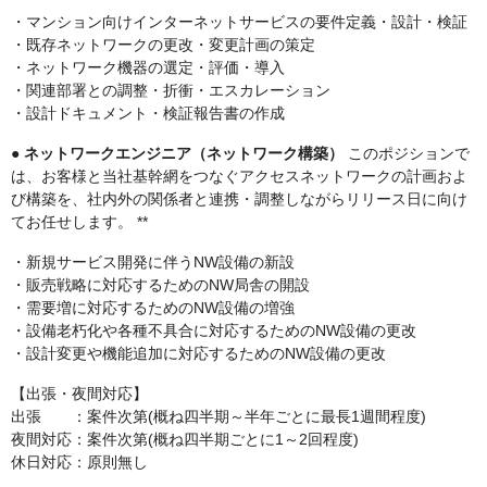
・マンション向けインターネットサービスの要件定義・設計・検証
・既存ネットワークの更改・変更計画の策定
・ネットワーク機器の選定・評価・導入
・関連部署との調整・折衝・エスカレーション
・設計ドキュメント・検証報告書の作成
●
ネットワークエンジニア（ネットワーク構築）
このポジションで
は、お客様と当社基幹網をつなぐアクセスネットワークの計画およ
び構築を、社内外の関係者と連携・調整しながらリリース日に向け
てお任せします。 **
・新規サービス開発に伴うNW設備の新設
・販売戦略に対応するためのNW局舎の開設
・需要増に対応するためのNW設備の増強
・設備老朽化や各種不具合に対応するためのNW設備の更改
・設計変更や機能追加に対応するためのNW設備の更改
【出張・夜間対応】
出張 ：案件次第(概ね四半期～半年ごとに最長1週間程度)
夜間対応：案件次第(概ね四半期ごとに1～2回程度)
休日対応：原則無し