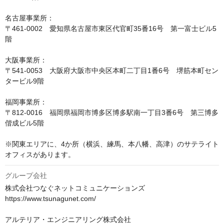
名古屋事業所：

〒461-0002　愛知県名古屋市東区代官町35番16号　第一富士ビル5
階

大阪事業所：

〒541-0053　大阪府大阪市中央区本町二丁目1番6号　堺筋本町セン
タービル9階

福岡事業所：

〒812-0016　福岡県福岡市博多区博多駅南一丁目3番6号　第三博多
偕成ビル5階

※関東エリアに、4か所（横浜、練馬、本八幡、高津）のサテライト
オフィスがあります。 
グループ会社
株式会社つなぐネットコミュニケーションズ

https://www.tsunagunet.com/

アルテリア・エンジニアリング株式会社
