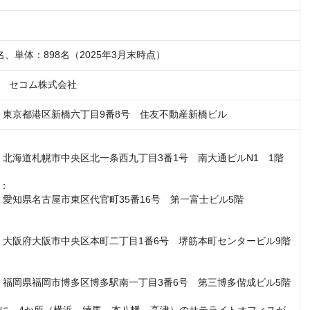
0名、単体：898名（2025年3月末時点）
　セコム株式会社
004　東京都港区新橋六丁目9番8号　住友不動産新橋ビル
01　北海道札幌市中央区北一条西九丁目3番1号　南大通ビルN1　1階

：

02　愛知県名古屋市東区代官町35番16号　第一富士ビル5階

53　大阪府大阪市中央区本町二丁目1番6号　堺筋本町センタービル9階

16　福岡県福岡市博多区博多駅南一丁目3番6号　第三博多偕成ビル5階
