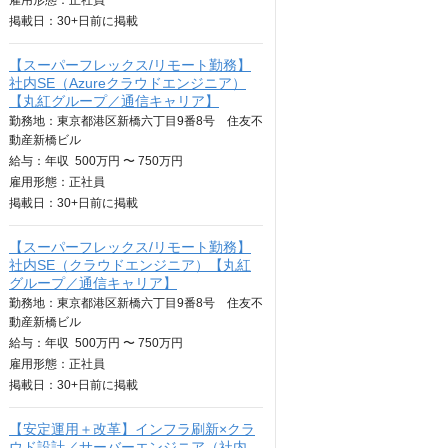
雇用形態：正社員
掲載日：
30+日
前に掲載
【スーパーフレックス/リモート勤務】
社内SE（Azureクラウドエンジニア）
【丸紅グループ／通信キャリア】
勤務地：東京都港区新橋六丁目9番8号 住友不
動産新橋ビル
給与：
年収
500万円 〜 750万円
雇用形態：正社員
掲載日：
30+日
前に掲載
【スーパーフレックス/リモート勤務】
社内SE（クラウドエンジニア）【丸紅
グループ／通信キャリア】
勤務地：東京都港区新橋六丁目9番8号 住友不
動産新橋ビル
給与：
年収
500万円 〜 750万円
雇用形態：正社員
掲載日：
30+日
前に掲載
【安定運用＋改革】インフラ刷新×クラ
ウド設計／サーバーエンジニア（社内