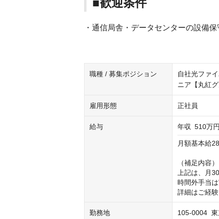
■歓迎条件
・通信局舎・データセンターの設備保
職種 / 募集ポジション
自社光ファイ
ニア【丸紅グ
雇用形態
正社員
給与
年収
510万円
月額基本給28
（補足内容）

上記は、月3
時間外手当は
詳細はご経験
勤務地
105-000