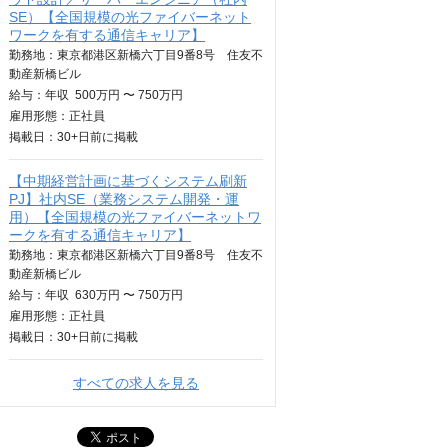
SE）【全国規模の光ファイバーネット
ワークを有する通信キャリア】
勤務地：東京都港区新橋六丁目9番8号 住友不
動産新橋ビル
給与：
年収
500万円 〜 750万円
雇用形態：正社員
掲載日：
30+日
前に掲載
【中期経営計画に基づくシステム刷新
PJ】社内SE（業務システム開発・運
用）【全国規模の光ファイバーネットワ
ークを有する通信キャリア】
勤務地：東京都港区新橋六丁目9番8号 住友不
動産新橋ビル
給与：
年収
630万円 〜 750万円
雇用形態：正社員
掲載日：
30+日
前に掲載
すべての求人を見る