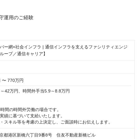
守運用のご経験
バー網×社会インフラ | 通信インフラを支えるファシリティエンジ
ループ／通信キャリア】
 〜 770万円
～42万円、時間外手当5.9～8.8万円

0時間の時間外労働の場合です。

実績に基づいて支給いたします。

・スキル等を考慮の上決定し、ご面談時にお伝えします。
4 東京都港区新橋六丁目9番8号 住友不動産新橋ビル