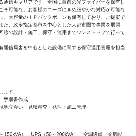
る通信キャリアです。全国に自前の光ファイバーを保有し
こそ可能な、お客様のニーズにきめ細やかな対応が可能な
に、大容量のＩＰバックボーンも保有しており、ご提案で
また、政令指定都市を中心とした大都市圏で事業を展開
回線の設計・施工、保守・運用までワンストップで行って
有通信局舎を中心とした設備に関する保守運用管理を担当
します。
、手順書作成
現地立会い、見積精査・発注・施工管理
50kVA）、UPS（50～200kVA）、空調設備（冷房能