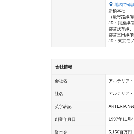
地図で確
新橋本社

（最寄路線/最
JR・銀座線/新
都営浅草線、大
都営三田線/御
JR・東京モ
会社情報
会社名
アルテリア・
アルテリア・
社名
ARTERIA Net
英字表記
1997年11月
創業年月日
5,150百万円
資本金