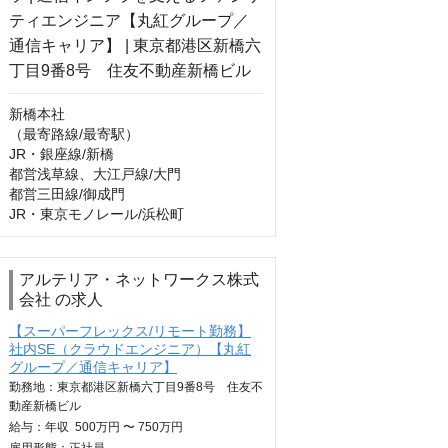
新橋本社

（最寄路線/最寄駅） 

JR・銀座線/新橋 

都営浅草線、大江戸線/大門 

都営三田線/御成門 

JR・東京モノレール/浜松町
アルテリア・ネットワークス株式
会社 の求人
【スーパーフレックス/リモート勤務】
社内SE（クラウドエンジニア）【丸紅
グループ／通信キャリア】
勤務地：東京都港区新橋六丁目9番8号 住友不
動産新橋ビル
給与：
年収
500万円 〜 750万円