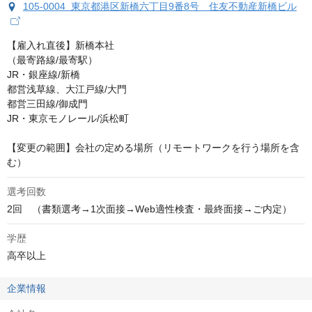
105-0004 東京都港区新橋六丁目9番8号 住友不動産新橋ビル
【雇入れ直後】新橋本社

（最寄路線/最寄駅） 

JR・銀座線/新橋 

都営浅草線、大江戸線/大門 

都営三田線/御成門 

JR・東京モノレール/浜松町

【変更の範囲】会社の定める場所（リモートワークを行う場所を含
む）
選考回数
2回　（書類選考→1次面接→Web適性検査・最終面接→ご内定）
学歴
高卒以上
企業情報