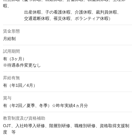
暇、

　　　　　出産休暇、子の看護休暇、介護休暇、裁判員休暇、

　　　　　交通遮断休暇、罹災休暇、ボランティア休暇）
賃金形態
月給制
試用期間
有（3ヶ月）

※待遇条件変更なし
昇給有無
有（年1回／4月）
賞与
有（年2回／夏季、冬季）☆昨年実績4ヵ月分
教育制度及び資格補助
OJT、入社時導入研修、階層別研修、職種別研修、資格取得支援制
度　等