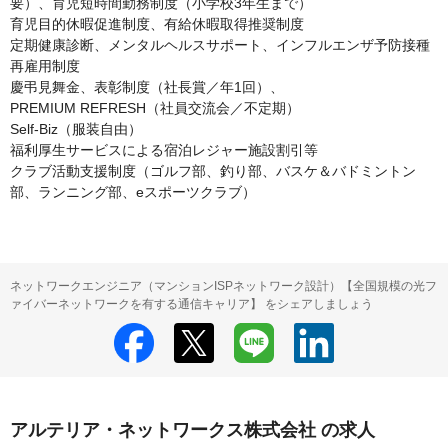
要）、育児短時間勤務制度（小学校3年生まで）

育児目的休暇促進制度、有給休暇取得推奨制度

定期健康診断、メンタルヘルスサポート、インフルエンザ予防接種

再雇用制度

慶弔見舞金、表彰制度（社長賞／年1回）、

PREMIUM REFRESH（社員交流会／不定期）

Self-Biz（服装自由）

福利厚生サービスによる宿泊レジャー施設割引等

クラブ活動支援制度（ゴルフ部、釣り部、バスケ＆バドミントン
部、ランニング部、eスポーツクラブ）
ネットワークエンジニア（マンションISPネットワーク設計）【全国規模の光フ
ァイバーネットワークを有する通信キャリア】 をシェアしましょう
アルテリア・ネットワークス株式会社 の求人