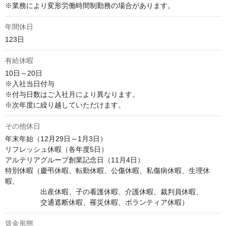
※業務により変形労働時間制勤務の場合があります。
年間休日
123日
有給休暇
10日～20日

※入社当日付与

※付与日数はご入社月により異なります。

※次年度に繰り越していただけます。
その他休日
年末年始（12月29日～1月3日）

リフレッシュ休暇（各年度5日）

アルテリアグループ創業記念日（11月4日）

特別休暇（慶弔休暇、転勤休暇、公傷休暇、私傷病休暇、生理休
暇、

　　　　　出産休暇、子の看護休暇、介護休暇、裁判員休暇、

　　　　　交通遮断休暇、罹災休暇、ボランティア休暇）
賃金形態