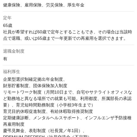
健康保険、雇用保険、労災保険、厚生年金
定年
65歳

社員が希望すれば60歳で定年とすることもでき、その場合は当該時
点で退職、或いは65歳まで一年更新での再雇用を選択できます。
退職金制度
有
福利厚生
企業型選択制確定拠出年金制度、

財形貯蓄制度、団体保険加入制度

リモートワーク制度（月間10日まで、自宅やサテライトオフィスな
ど勤務地と異なる場所での就業も可能。利用都度、所属部長の承認
要）、育児短時間勤務制度（小学校3年生まで）

育児目的休暇促進制度、有給休暇取得推奨制度

定期健康診断、メンタルヘルスサポート、インフルエンザ予防接種

再雇用制度

慶弔見舞金、表彰制度（社長賞／年1回）、
