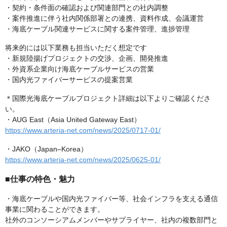
・契約・条件面の確認および関連部門との社内調整
・案件推進に伴う社内関係部署との連携、資料作成、会議運営
・海底ケーブル関連サービスに関する案件管理、進捗管理
将来的には以下業務も担当いただく想定です
・新規陸揚げプロジェクトの交渉、企画、開発推進
・外資系企業向け海底ケーブルサービスの営業
・国内光ファイバーサービスの提案営業
＊国際光海底ケーブルプロジェクト詳細は以下よりご確認くださ
い。
・AUG East（Asia United Gateway East）
https://www.arteria-net.com/news/2025/0717-01/
・JAKO（Japan–Korea）
https://www.arteria-net.com/news/2025/0625-01/
■仕事の特色・魅力
・海底ケーブルや国内光ファイバー等、社会インフラを支える通信
事業に関わることができます。
社外のコンソーシアムメンバーやサプライヤー、社内の複数部門と