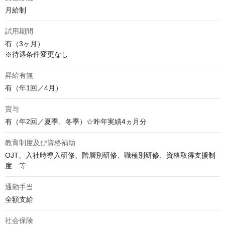
月給制
試用期間
有（3ヶ月）

※待遇条件変更なし
昇給有無
有（年1回／4月）
賞与
有（年2回／夏季、冬季）☆昨年実績4ヵ月分
教育制度及び資格補助
OJT、入社時導入研修、階層別研修、職種別研修、資格取得支援制
度　等
通勤手当
全額支給
社会保険