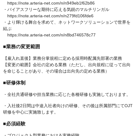
https://note.arteria-net.com/n/n949eb1f62b86
・バイアスフリーな期待に応える気鋭のマルチリンガル
https://note.arteria-net.com/n/n279fd106fde6
・より輝ける舞台を求めて、ネットワークソリューションで世界を
結ぶ
https://note.arteria-net.com/n/n8bd746578c77
■業務の変更範囲
【雇入れ直後】業務分掌規程に定める採用時配属先部署の業務
【変更の範囲】会社の定める業務（ただし、出向規程に従って出向
を命じることがあり、その場合は出向先の定める業務）
■研修体制
・全社共通研修や担当業務に応じた各種研修も実施しております。
・入社後2日間は中途入社者向けの研修、その後は所属部門にてOJT
研修を中心に実施致します。
■必須経験
・プロジェクト型業務における実務経験