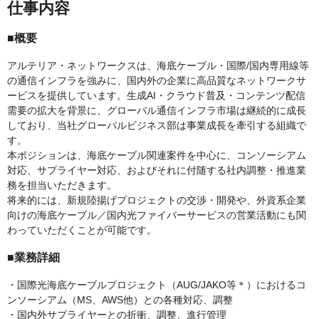
仕事内容
■概要
アルテリア・ネットワークスは、海底ケーブル・国際/国内専用線等
の通信インフラを強みに、国内外の企業に高品質なネットワークサ
ービスを提供しています。生成AI・クラウド普及・コンテンツ配信
需要の拡大を背景に、グローバル通信インフラ市場は継続的に成長
しており、当社グローバルビジネス部は事業成長を牽引する組織で
す。
本ポジションは、海底ケーブル関連案件を中心に、コンソーシアム
対応、サプライヤー対応、およびそれに付随する社内調整・推進業
務を担当いただきます。
将来的には、新規陸揚げプロジェクトの交渉・開発や、外資系企業
向けの海底ケーブル／国内光ファイバーサービスの営業活動にも関
わっていただくことが可能です。
■業務詳細
・国際光海底ケーブルプロジェクト（AUG/JAKO等＊）におけるコ
ンソーシアム（MS、AWS他）との各種対応、調整
・国内外サプライヤーとの折衝、調整、進行管理