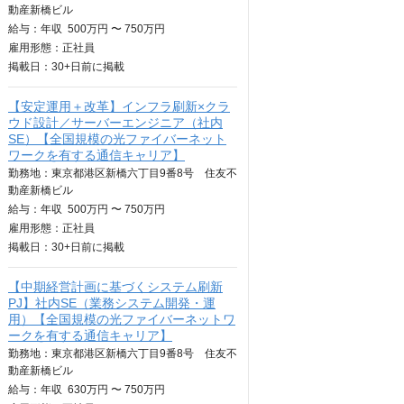
動産新橋ビル
給与：
年収
500万円 〜 750万円
雇用形態：正社員
掲載日：
30+日
前に掲載
【安定運用＋改革】インフラ刷新×クラ
ウド設計／サーバーエンジニア（社内
SE）【全国規模の光ファイバーネット
ワークを有する通信キャリア】
勤務地：東京都港区新橋六丁目9番8号 住友不
動産新橋ビル
給与：
年収
500万円 〜 750万円
雇用形態：正社員
掲載日：
30+日
前に掲載
【中期経営計画に基づくシステム刷新
PJ】社内SE（業務システム開発・運
用）【全国規模の光ファイバーネットワ
ークを有する通信キャリア】
勤務地：東京都港区新橋六丁目9番8号 住友不
動産新橋ビル
給与：
年収
630万円 〜 750万円