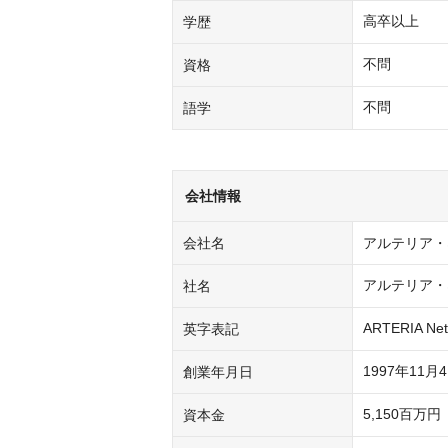
高卒以上
学歴
不問
資格
不問
語学
会社情報
会社名
アルテリア・
アルテリア・
社名
ARTERIA Net
英字表記
1997年11月
創業年月日
5,150百万円
資本金