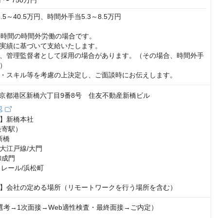
 〜 750万円
5～40.5万円、時間外手当5.3～8.5万円

0時間の時間外労働の場合です。

実績に基づいて支給いたします。

、管理監督者として採用の場合があります。（その場合、時間外手
）

・スキル等を考慮の上決定し、ご面談時にお伝えします。
4 東京都港区新橋六丁目9番8号 住友不動産新橋ビル
認
】新橋本社

寄駅） 

橋 

江戸線/大門 

成門 

レール/浜松町

】会社の定める場所（リモートワークを行う場所を含む）
選考→1次面接→Web適性検査・最終面接→ご内定）