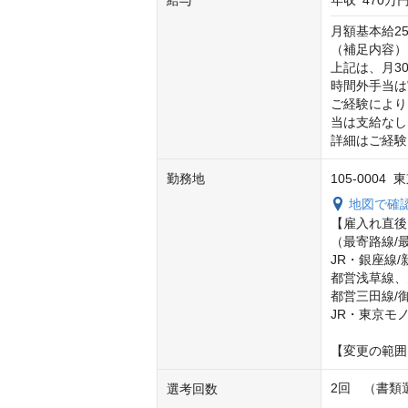
給与
年収
470万円
月額基本給25.
（補足内容）

上記は、月3
時間外手当は
ご経験により
当は支給なし
詳細はご経験
勤務地
105-000
地図で確
【雇入れ直後
（最寄路線/最
JR・銀座線/新
都営浅草線、大
都営三田線/御
JR・東京モノ
【変更の範囲
2回　（書類
選考回数