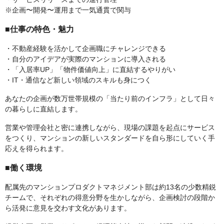
※企画〜開発〜運用まで一気通貫で関与
■仕事の特色・魅力
・不動産経験を活かして企画職にチャレンジできる
・自分のアイデアが実際のマンションに導入される
・「入居率UP」「物件価値向上」に直結するやりがい
・IT・通信など新しい領域のスキルも身につく
あなたの企画が数万世帯規模の「当たり前のインフラ」として日々
の暮らしに直結します。
営業や管理会社と密に連携しながら、現場の課題を起点にサービス
をつくり、マンションの新しいスタンダードを自ら形にしていく手
応えを得られます。
■働く環境
配属先のマンションプロダクトマネジメント部は約13名の少数精鋭
チームで、それぞれの得意分野を生かしながら、企画検討の段階か
ら活発に意見を交わす文化があります。