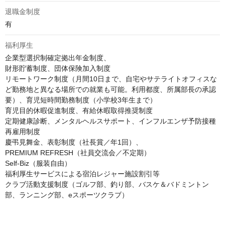
退職金制度
有
福利厚生
企業型選択制確定拠出年金制度、

財形貯蓄制度、団体保険加入制度

リモートワーク制度（月間10日まで、自宅やサテライトオフィスな
ど勤務地と異なる場所での就業も可能。利用都度、所属部長の承認
要）、育児短時間勤務制度（小学校3年生まで）

育児目的休暇促進制度、有給休暇取得推奨制度

定期健康診断、メンタルヘルスサポート、インフルエンザ予防接種

再雇用制度

慶弔見舞金、表彰制度（社長賞／年1回）、

PREMIUM REFRESH（社員交流会／不定期）

Self-Biz（服装自由）

福利厚生サービスによる宿泊レジャー施設割引等

クラブ活動支援制度（ゴルフ部、釣り部、バスケ＆バドミントン
部、ランニング部、eスポーツクラブ）