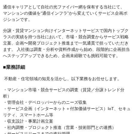
通信キャリアとして自社の光ファイバー網を保有する当社にて、
マンションの価値を“通信インフラ”から変えていくサービス企画ポ
ジションです。
分譲・賃貸マンション向けインターネットサービスで国内トップク
ラスの実績を持つ当社において、市場・競合調査からサービス戦略
立案、企画〜開発プロジェクト推進まで一気通貫で担っていただき
ます。 入社後は調査・分析や資料作成から始め、段階的に企画担当
へステップアップできるため、企画未経験でも挑戦可能です。
■業務詳細
不動産・住宅領域の知見を活かし、以下業務をお任せします。
・マンション市場・競合サービスの調査（賃貸／分譲トレンド分
析）
・管理会社・デベロッパーからのニーズ収集
・サービス企画（インターネット＋付加価値サービス）IoT、セキュ
リティ、スマートホーム等
・収支設計・事業計画立案
・社内調整・プロジェクト推進（営業・技術部門との連携）
・サービスリリースまでの進行管理