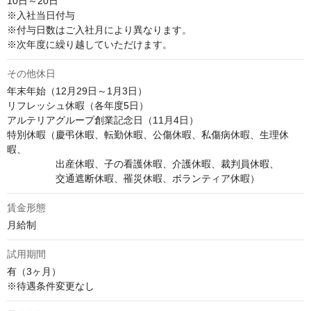
10日～20日

※入社当日付与

※付与日数はご入社月により異なります。

※次年度に繰り越していただけます。
その他休日
年末年始（12月29日～1月3日）

リフレッシュ休暇（各年度5日）

アルテリアグループ創業記念日（11月4日）

特別休暇（慶弔休暇、転勤休暇、公傷休暇、私傷病休暇、生理休
暇、

　　　　　出産休暇、子の看護休暇、介護休暇、裁判員休暇、

　　　　　交通遮断休暇、罹災休暇、ボランティア休暇）
賃金形態
月給制
試用期間
有（3ヶ月）

※待遇条件変更なし