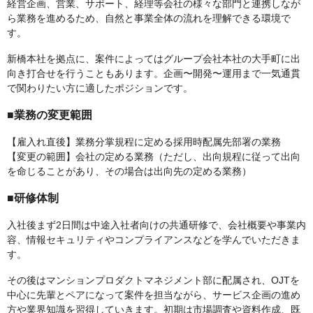
経営企画、営業、サポート、経理等会社の様々な部門と連携しなが
ら業務を進めるため、自然と事業全体の流れを理解できる環境で
す。
新橋本社を拠点に、案件によってはグループ会社本社の大手町に出
向き打合せを行うこともあります。企画〜開発〜運用まで一気通貫
で関わりたい方に適したポジションです。
■業務の変更範囲
【雇入れ直後】業務分掌規程に定める採用時配属先部署の業務
【変更の範囲】会社の定める業務（ただし、出向規程に従って出向
を命じることがあり、その場合は出向先の定める業務）
■研修体制
入社後まず2日間は中途入社者向けの共通研修で、会社概要や事業内
容、情報セキュリティやコンプライアンスなどを学んでいただきま
す。
その後はマンションプロダクトマネジメント部に配属され、OJTを
中心に先輩とペアになって案件を担当ながら、サービス企画の進め
方や業界知識を習得していきます。初期は市場調査や資料作成、既