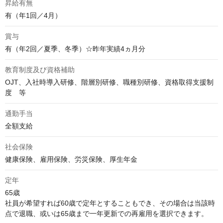
昇給有無
有（年1回／4月）
賞与
有（年2回／夏季、冬季）☆昨年実績4ヵ月分
教育制度及び資格補助
OJT、入社時導入研修、階層別研修、職種別研修、資格取得支援制
度　等
通勤手当
全額支給
社会保険
健康保険、雇用保険、労災保険、厚生年金
定年
65歳

社員が希望すれば60歳で定年とすることもでき、その場合は当該時
点で退職、或いは65歳まで一年更新での再雇用を選択できます。