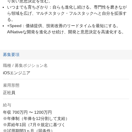
り良い意思決定を生む。
いつまでも育ちざかり：自らも進化し続ける。専門性を磨きなが
ら領域を広げ、マルチスタック・フルスタックへと自分を拡張す
る。
+Speed：価値提供、技術改善のリードタイムを最短にする。
AINativeな開発を進化させ続け、開発と意思決定を高速化する。
募集要項
職種 / 募集ポジション名
iOSエンジニア
雇用形態
正社員
給与
年収
700万円 〜 1200万円
※年俸制（年俸を12分割して支給）

※昇給年1回（7月※規定に基づく

※試用期間3ヵ月（同条件）
