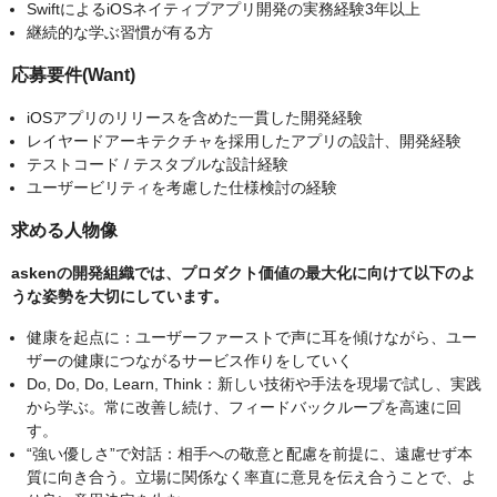
SwiftによるiOSネイティブアプリ開発の実務経験3年以上
継続的な学ぶ習慣が有る方
応募要件(Want)
iOSアプリのリリースを含めた一貫した開発経験
レイヤードアーキテクチャを採用したアプリの設計、開発経験
テストコード / テスタブルな設計経験
ユーザービリティを考慮した仕様検討の経験
求める人物像
askenの開発組織では、プロダクト価値の最大化に向けて以下のよ
うな姿勢を大切にしています。
健康を起点に：ユーザーファーストで声に耳を傾けながら、ユー
ザーの健康につながるサービス作りをしていく
Do, Do, Do, Learn, Think：新しい技術や手法を現場で試し、実践
から学ぶ。常に改善し続け、フィードバックループを高速に回
す。
“強い優しさ”で対話：相手への敬意と配慮を前提に、遠慮せず本
質に向き合う。立場に関係なく率直に意見を伝え合うことで、よ