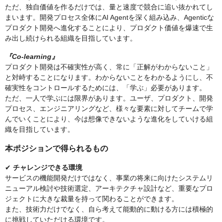
ただ、独自価値を作るだけでは、量と速度で競合に追い抜かれてし
まいます。開発プロセス全体にAI Agentを深く組み込み、Agenticな
プロダクト開発へ進化することにより、プロダクト価値を爆速で生
み出し続けられる組織を目指しています。
『Co-learning』
プロダクト開発は不確実性が高く、常に「正解がわからないこと」
と対峙することになります。わからないことをわかるようにし、不
確実性をコントロールするためには、「学ぶ」必要があります。
ただ、一人で学ぶには限界があります。ユーザ、プロダクト、開発
プロセス、エンジニアリングなど、様々な要素に対してチームで学
んでいくことにより、今は想像できないような進化をしていける組
織を目指しています。
本ポジションで得られるもの
✔︎
チャレンジできる環境
サービスの機能開発だけではなく、事業の将来に向けたシステムリ
ニューアル検討や技術選定、アーキテクチャ設計など、重要なプロ
ジェクトに大きな裁量を持って関わることができます。
また、技術力だけでなく、自ら考えて能動的に動ける方には積極的
に挑戦していただける環境です。