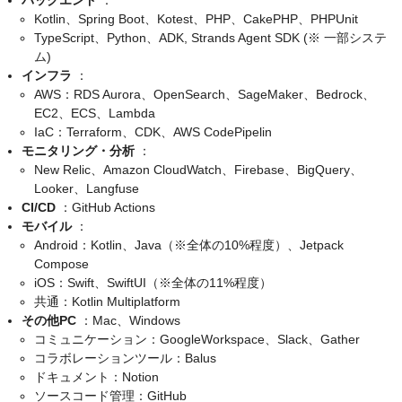
バックエンド
：
Kotlin、Spring Boot、Kotest、PHP、CakePHP、PHPUnit
TypeScript、Python、ADK, Strands Agent SDK (※ 一部システ
ム)
インフラ
：
AWS：RDS Aurora、OpenSearch、SageMaker、Bedrock、
EC2、ECS、Lambda
IaC：Terraform、CDK、AWS CodePipelin
モニタリング・分析
：
New Relic、Amazon CloudWatch、Firebase、BigQuery、
Looker、Langfuse
CI/CD
：GitHub Actions
モバイル
：
Android：Kotlin、Java（※全体の10%程度）、Jetpack
Compose
iOS：Swift、SwiftUI（※全体の11%程度）
共通：Kotlin Multiplatform
その他PC
：Mac、Windows
コミュニケーション：GoogleWorkspace、Slack、Gather
コラボレーションツール：Balus
ドキュメント：Notion
ソースコード管理：GitHub