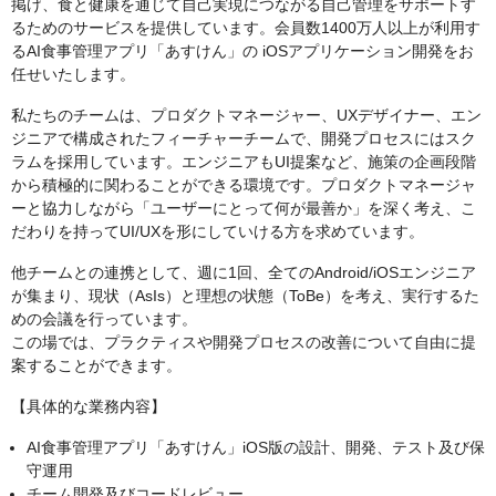
掲げ、食と健康を通じて自己実現につながる自己管理をサポートす
るためのサービスを提供しています。会員数1400万人以上が利用す
るAI食事管理アプリ「あすけん」の iOSアプリケーション開発をお
任せいたします。
私たちのチームは、プロダクトマネージャー、UXデザイナー、エン
ジニアで構成されたフィーチャーチームで、開発プロセスにはスク
ラムを採用しています。エンジニアもUI提案など、施策の企画段階
から積極的に関わることができる環境です。プロダクトマネージャ
ーと協力しながら「ユーザーにとって何が最善か」を深く考え、こ
だわりを持ってUI/UXを形にしていける方を求めています。
他チームとの連携として、週に1回、全てのAndroid/iOSエンジニア
が集まり、現状（AsIs）と理想の状態（ToBe）を考え、実行するた
めの会議を行っています。
この場では、プラクティスや開発プロセスの改善について自由に提
案することができます。
【具体的な業務内容】
AI食事管理アプリ「あすけん」iOS版の設計、開発、テスト及び保
守運用
チーム開発及びコードレビュー