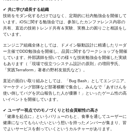
✔︎
共に学び成長する組織
技術をモダン化するだけではなく、定期的に社内勉強会を開催して
います。iOSに関する勉強会では、参加したカンファレンス内容の
共有、直近の技術トレンド共有＆実験、実務上の困りごと相談をし
ています。
エンジニア組織全体としては、ドメイン駆動設計に精通したリーダ
ー主催でDDD勉強会を開催し、品質に関するワークショップを開催
しています。外部講師を招いての様々な技術勉強会を開催した実績
もあります（「現場で役立つシステム設計の原則」の増田亨氏、
「実践Terraform」著者の野村友規氏など）。
直近の面白い取り組みとしては、「Bug Bash」としてエンジニア、
マーケティング部隊など部署横断で集合し、みんなで「あすけんを
使い倒してバグを沢山報告した人が優勝！」といったゲーム性の高
いイベントを開催しています。
✔︎
ユーザー視点でのモノづくりと社会貢献性の高さ
「健康を起点に」というバリューのもと、食事を通してユーザーに
健康になってもらいたいという想いを持ったメンバーが集まり、皆
でよいサービスを創っていくというカルチャーがあります。