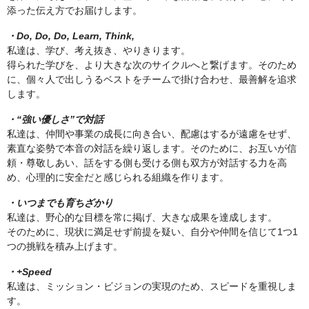
添った伝え方でお届けします。
・Do, Do, Do, Learn, Think,
私達は、学び、考え抜き、やりきります。
得られた学びを、より大きな次のサイクルへと繋げます。そのため
に、個々人で出しうるベストをチームで掛け合わせ、最善解を追求
します。
・“強い優しさ”で対話
私達は、仲間や事業の成長に向き合い、配慮はするが遠慮をせず、
素直な姿勢で本音の対話を繰り返します。そのために、お互いが信
頼・尊敬しあい、話をする側も受ける側も双方が対話する力を高
め、心理的に安全だと感じられる組織を作ります。
・いつまでも育ちざかり
私達は、野心的な目標を常に掲げ、大きな成果を達成します。
そのために、現状に満足せず前提を疑い、自分や仲間を信じて1つ1
つの挑戦を積み上げます。
・+Speed
私達は、ミッション・ビジョンの実現のため、スピードを重視しま
す。