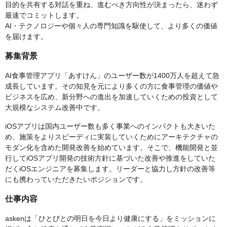
目的を共有する対話を重ね、進むべき方向性が決まったら、迷わず
最速でコミットします。
AI・テクノロジーや個々人の専門知識を駆使して、より多くの価値
を届けます。
募集背景
AI食事管理アプリ「あすけん」のユーザー数が1400万人を超えて急
成長しています。その知見を元により多くの方に食事管理の価値や
ビジネスを広め、新分野への進出を加速していくための投資として
大規模なシステム改善中です。
iOSアプリは国内ユーザー数も多く事業へのインパクトも大きいた
め、施策をよりスピーディに実装していくためにアーキテクチャの
モダン化を含めた開発改善を始めています。そこで、機能開発と並
行してiOSアプリ開発の技術方針に基づいた改善や推進をしていた
だくiOSエンジニアを募集します。リーダーと協力し方針の改善等
にも携わっていただきたいポジションです。
仕事内容
askenは「ひとびとの明日を今日より健康にする」をミッションに