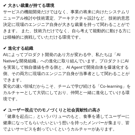
✔︎ 大きい裁量が持てる環境
サービスの機能開発だけではなく、事業の将来に向けたシステムリ
ニューアル検討や技術選定、アーキテクチャ設計など、技術的意思
決定に現場のエンジニア自身が大きな裁量を持って関わることがで
きます。 また、技術力だけでなく、自ら考えて能動的に動ける方に
は積極的に挑戦していただける環境です。
✔︎ 進化する組織
AIによってプロダクト開発のあり方が変わる中、私たちは「AI
Nativeな開発組織」への進化に取り組んでいます。プロダクトにAI
を実装して独自価値を作る側と、AI Agentで開発自体を爆速化する
側、その両方に現場のエンジニア自身が当事者として関わることが
できます。
変化の速い領域だからこそ、チームで学び続ける「Co-learning」を
カルチャーとして大切にしており、仲間と一緒に進化していける環
境です。
✔︎ ユーザー視点でのモノづくりと社会貢献性の高さ
「健康を起点に」というバリューのもと、食事を通してユーザーに
健康になってもらいたいという想いを持ったメンバーが集まり、皆
でよいサービスを創っていくというカルチャーがあります。