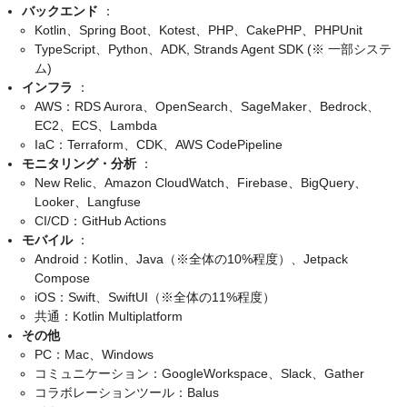
バックエンド
：
Kotlin、Spring Boot、Kotest、PHP、CakePHP、PHPUnit
TypeScript、Python、ADK, Strands Agent SDK (※ 一部システ
ム)
インフラ
：
AWS：RDS Aurora、OpenSearch、SageMaker、Bedrock、
EC2、ECS、Lambda
IaC：Terraform、CDK、AWS CodePipeline
モニタリング・分析
：
New Relic、Amazon CloudWatch、Firebase、BigQuery、
Looker、Langfuse
CI/CD：GitHub Actions
モバイル
：
Android：Kotlin、Java（※全体の10%程度）、Jetpack
Compose
iOS：Swift、SwiftUI（※全体の11%程度）
共通：Kotlin Multiplatform
その他
PC：Mac、Windows
コミュニケーション：GoogleWorkspace、Slack、Gather
コラボレーションツール：Balus