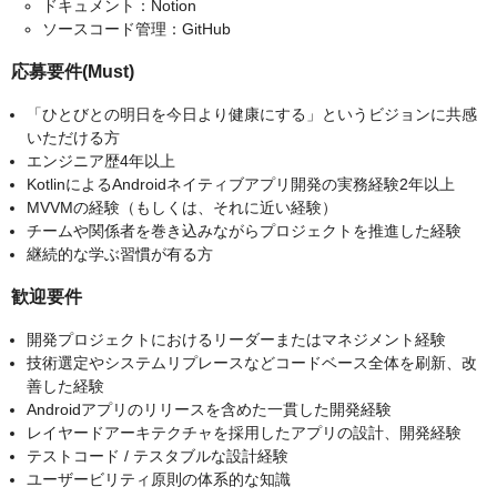
ドキュメント：Notion
ソースコード管理：GitHub
応募要件(Must)
「ひとびとの明日を今日より健康にする」というビジョンに共感
いただける方
エンジニア歴4年以上
KotlinによるAndroidネイティブアプリ開発の実務経験2年以上
MVVMの経験（もしくは、それに近い経験）
チームや関係者を巻き込みながらプロジェクトを推進した経験
継続的な学ぶ習慣が有る方
歓迎要件
開発プロジェクトにおけるリーダーまたはマネジメント経験
技術選定やシステムリプレースなどコードベース全体を刷新、改
善した経験
Androidアプリのリリースを含めた一貫した開発経験
レイヤードアーキテクチャを採用したアプリの設計、開発経験
テストコード / テスタブルな設計経験
ユーザービリティ原則の体系的な知識