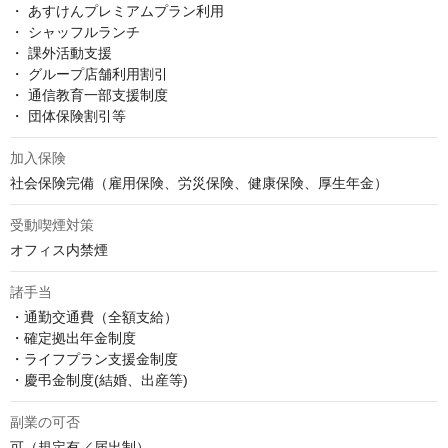
・ あすけんプレミアムプラン利用

・ シャッフルランチ

・ 課外活動支援

・ グループ店舗利用割引

・ 通信教育一部支援制度

・ 団体保険割引等
加入保険
社会保険完備（雇用保険、労災保険、健康保険、厚生年金）
受動喫煙対策
オフィス内禁煙
諸手当
・通勤交通費（全額支給）

・確定拠出年金制度

・ライフプラン支援金制度

・慶弔金制度(結婚、出産等)
副業の可否
可（規定有／届出制）