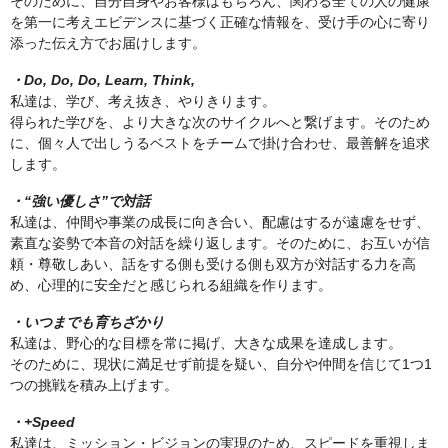
そのために、自分自身やお客様はもちろん、関わる全ての人の健康
を第一に考えエビデンスに基づく正確な情報を、受け手の心に寄り
添った伝え方でお届けします。
・Do, Do, Do, Learn, Think,
私達は、学び、考え抜き、やりきります。
得られた学びを、より大きな次のサイクルへと繋げます。そのため
に、個々人で出しうるベストをチームで掛け合わせ、最善解を追求
します。
・“強い優しさ”で対話
私達は、仲間や事業の成長に向き合い、配慮はするが遠慮をせず、
素直な姿勢で本音の対話を繰り返します。そのために、お互いが信
頼・尊敬しあい、話をする側も受ける側も双方が対話する力を高
め、心理的に安全だと感じられる組織を作ります。
・いつまでも育ちざかり
私達は、野心的な目標を常に掲げ、大きな成果を達成します。
そのために、現状に満足せず前提を疑い、自分や仲間を信じて1つ1
つの挑戦を積み上げます。
・+Speed
私達は、ミッション・ビジョンの実現のため、スピードを重視しま