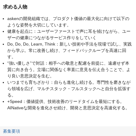
求める人物
askenの開発組織では、プロダクト価値の最大化に向けて以下の
ような姿勢を大切にしています。
健康を起点に：ユーザーファーストで声に耳を傾けながら、ユー
ザーの健康につながるサービス作りをしていく
Do, Do, Do, Learn, Think：新しい技術や手法を現場で試し、実践
から学ぶ。常に改善し続け、フィードバックループを高速に回
す。
“強い優しさ”で対話：相手への敬意と配慮を前提に、遠慮せず本
質に向き合う。立場に関係なく率直に意見を伝え合うことで、よ
り良い意思決定を生む。
いつまでも育ちざかり：自らも進化し続ける。専門性を磨きなが
ら領域を広げ、マルチスタック・フルスタックへと自分を拡張す
る。
+Speed：価値提供、技術改善のリードタイムを最短にする。
AINativeな開発を進化させ続け、開発と意思決定を高速化する。
募集要項