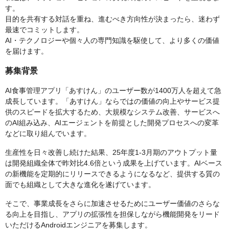
す。
目的を共有する対話を重ね、進むべき方向性が決まったら、迷わず
最速でコミットします。
AI・テクノロジーや個々人の専門知識を駆使して、より多くの価値
を届けます。
募集背景
AI食事管理アプリ「あすけん」のユーザー数が1400万人を超えて急
成長しています。「あすけん」ならではの価値の向上やサービス提
供のスピードを拡大するため、大規模なシステム改善、サービスへ
のAI組み込み、AIエージェントを前提とした開発プロセスへの変革
などに取り組んでいます。
生産性を日々改善し続けた結果、25年度1-3月期のアウトプット量
は開発組織全体で昨対比4.6倍という成果を上げています。AIベース
の新機能を定期的にリリースできるようになるなど、提供する質の
面でも組織として大きな進化を遂げています。
そこで、事業成長をさらに加速させるためにユーザー価値のさらな
る向上を目指し、アプリの拡張性を担保しながら機能開発をリード
いただけるAndroidエンジニアを募集します。