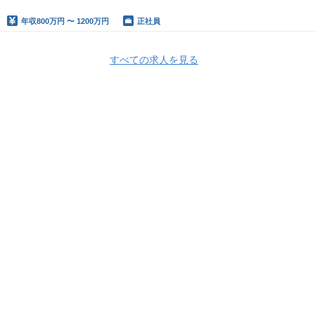
クタリング、新機能開発をする開発組織をマネジメン
ト
年収
800万円 〜 1200万円
正社員
すべての求人を見る