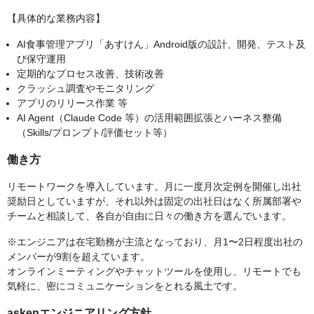
【具体的な業務内容】
AI食事管理アプリ「あすけん」Android版の設計、開発、テスト及
び保守運用
定期的なプロセス改善、技術改善
クラッシュ調査やモニタリング
アプリのリリース作業 等
AI Agent（Claude Code 等）の活用範囲拡張とハーネス整備
（Skills/プロンプト/評価セット等）
働き方
リモートワークを導入しています。月に一度月次定例を開催し出社
奨励日としていますが、それ以外は固定の出社日はなく所属部署や
チームと相談して、各自が自由に日々の働き方を選んでいます。
※エンジニアは在宅勤務が主流となっており、月1〜2日程度出社の
メンバーが9割を超えています。
オンラインミーティングやチャットツールを使用し、リモートでも
気軽に、密にコミュニケーションをとれる風土です。
askenエンジニアリング方針