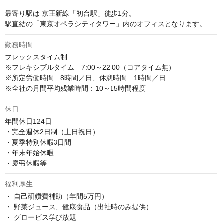
最寄り駅は 京王新線「初台駅」徒歩1分。

駅直結の「東京オペラシティタワー」内のオフィスとなります。
勤務時間
フレックスタイム制 

※フレキシブルタイム　7:00～22:00（コアタイム無） 

※所定労働時間　8時間／日、休憩時間　1時間／日 

※全社の月間平均残業時間：10～15時間程度
休日
年間休日124日

・完全週休2日制（土日祝日）

・夏季特別休暇3日間

・年末年始休暇

・慶弔休暇等
福利厚生
・ 自己研鑽費補助（年間5万円）

・ 野菜ジュース、健康食品（出社時のみ提供）

・ グロービス学び放題
