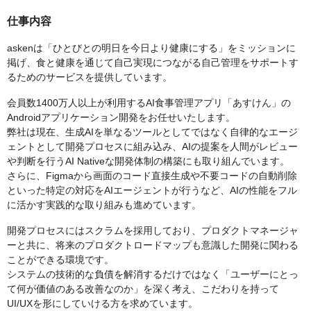
仕事内容
askenは「ひとびとの明日を今日より健康にする」をミッションに
掲げ、食と健康を通じて自己実現につながる自己管理をサポートす
るためのサービスを提供しています。
会員数1400万人以上が利用するAI食事管理アプリ「あすけん」の
Androidアプリケーション開発をお任せいたします。
弊社は現在、生成AIを単なるツールとしてではなく自律的なエージ
ェントとして開発プロセスに組み込み、AIの提案を人間がレビュー
や判断を行うAI Nativeな開発体制の構築にも取り組んでいます。
さらに、Figmaから画面のコード直接生成や不要コードの自動削除
といった特定の対応をAIエージェントが行うなど、AIの性能をフル
に活かす実践的な取り組みも進めています。
開発プロセスにはスクラムを採用しており、プロダクトマネージャ
ーと共に、将来のプロダクトロードマップも意識した開発に関わる
ことができる環境です。
システムの技術的な負債を解消するだけではなく「ユーザーにとっ
て何が価値のある改善なのか」を深く考え、こだわりを持って
UI/UXを形にしていける方を求めています。