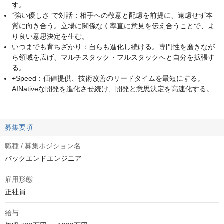
す。
“強い優しさ”で対話：相手への敬意と配慮を前提に、遠慮せず本
質に向き合う。立場に関係なく率直に意見を伝え合うことで、よ
り良い意思決定を生む。
いつまでも育ちざかり：自らも進化し続ける。専門性を磨きなが
ら領域を広げ、マルチスタック・フルスタックへと自分を拡張す
る。
+Speed：価値提供、技術改善のリードタイムを最短にする。
AINativeな開発を進化させ続け、開発と意思決定を高速化する。
募集要項
職種 / 募集ポジション名
バックエンドエンジニア
雇用形態
正社員
給与