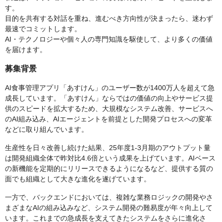
す。
目的を共有する対話を重ね、進むべき方向性が決まったら、迷わず
最速でコミットします。
AI・テクノロジーや個々人の専門知識を駆使して、より多くの価値
を届けます。
募集背景
AI食事管理アプリ「あすけん」のユーザー数が1400万人を超えて急
成長しています。「あすけん」ならではの価値の向上やサービス提
供のスピードを拡大するため、大規模なシステム改善、サービスへ
のAI組み込み、AIエージェントを前提とした開発プロセスへの変革
などに取り組んでいます。
生産性を日々改善し続けた結果、25年度1-3月期のアウトプット量
は開発組織全体で昨対比4.6倍という成果を上げています。AIベース
の新機能を定期的にリリースできるようになるなど、提供する質の
面でも組織として大きな進化を遂げています。
一方で、バックエンドにおいては、複雑な業務ロジックの開発やさ
まざまなAIの組み込みなど、システム開発の難易度が年々向上して
います。これまでの急成長を支えてきたシステムをさらに進化さ