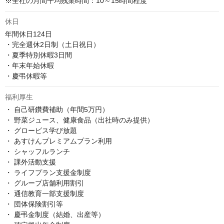
※全社の月間平均残業時間：10～15時間程度
休日
年間休日124日

・完全週休2日制（土日祝日）

・夏季特別休暇3日間

・年末年始休暇

・慶弔休暇等
福利厚生
・ 自己研鑽費補助（年間5万円）

・ 野菜ジュース、健康食品（出社時のみ提供）

・ グロービス学び放題

・ あすけんプレミアムプラン利用

・ シャッフルランチ

・ 課外活動支援

・ ライフプラン支援金制度

・ グループ店舗利用割引

・ 通信教育一部支援制度

・ 団体保険割引等

・ 慶弔金制度（結婚、出産等）
