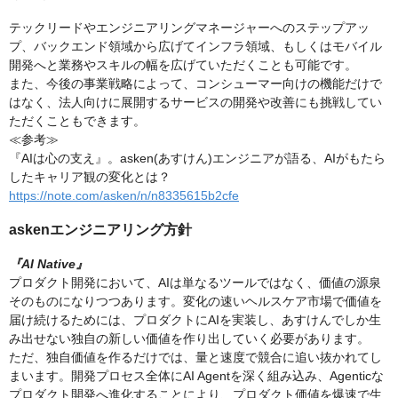
テックリードやエンジニアリングマネージャーへのステップアッ
プ、バックエンド領域から広げてインフラ領域、もしくはモバイル
開発へと業務やスキルの幅を広げていただくことも可能です。
また、今後の事業戦略によって、コンシューマー向けの機能だけで
はなく、法人向けに展開するサービスの開発や改善にも挑戦してい
ただくこともできます。
≪参考≫
『AIは心の支え』。asken(あすけん)エンジニアが語る、AIがもたら
したキャリア観の変化とは？
https://note.com/asken/n/n8335615b2cfe
askenエンジニアリング方針
『AI Native』
プロダクト開発において、AIは単なるツールではなく、価値の源泉
そのものになりつつあります。変化の速いヘルスケア市場で価値を
届け続けるためには、プロダクトにAIを実装し、あすけんでしか生
み出せない独自の新しい価値を作り出していく必要があります。
ただ、独自価値を作るだけでは、量と速度で競合に追い抜かれてし
まいます。開発プロセス全体にAI Agentを深く組み込み、Agenticな
プロダクト開発へ進化することにより、プロダクト価値を爆速で生