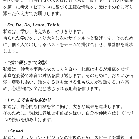
そのために、自分自身やお客様はもちろん、関わる全ての人の健康
を第一に考えエビデンスに基づく正確な情報を、受け手の心に寄り
添った伝え方でお届けします。
・Do, Do, Do, Learn, Think,
私達は、学び、考え抜き、やりきります。
得られた学びを、より大きな次のサイクルへと繋げます。そのため
に、個々人で出しうるベストをチームで掛け合わせ、最善解を追求
します。
・“強い優しさ”で対話
私達は、仲間や事業の成長に向き合い、配慮はするが遠慮をせず、
素直な姿勢で本音の対話を繰り返します。そのために、お互いが信
頼・尊敬しあい、話をする側も受ける側も双方が対話する力を高
め、心理的に安全だと感じられる組織を作ります。
・いつまでも育ちざかり
私達は、野心的な目標を常に掲げ、大きな成果を達成します。
そのために、現状に満足せず前提を疑い、自分や仲間を信じて1つ1
つの挑戦を積み上げます。
・+Speed
私達は、ミッション・ビジョンの実現のため、スピードを重視しま