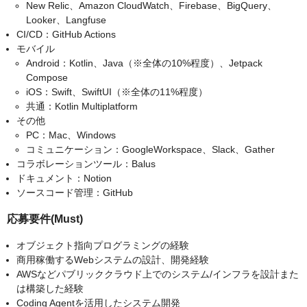
New Relic、Amazon CloudWatch、Firebase、BigQuery、
Looker、Langfuse
CI/CD：GitHub Actions
モバイル
Android：Kotlin、Java（※全体の10%程度）、Jetpack
Compose
iOS：Swift、SwiftUI（※全体の11%程度）
共通：Kotlin Multiplatform
その他
PC：Mac、Windows
コミュニケーション：GoogleWorkspace、Slack、Gather
コラボレーションツール：Balus
ドキュメント：Notion
ソースコード管理：GitHub
応募要件(Must)
オブジェクト指向プログラミングの経験
商用稼働するWebシステムの設計、開発経験
AWSなどパブリッククラウド上でのシステム/インフラを設計また
は構築した経験
Coding Agentを活用したシステム開発