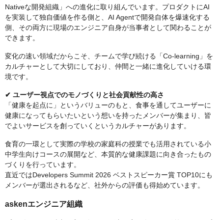
Nativeな開発組織」への進化に取り組んでいます。プロダクトにAI
を実装して独自価値を作る側と、AI Agentで開発自体を爆速化する
側、その両方に現場のエンジニア自身が当事者として関わることが
できます。
変化の速い領域だからこそ、チームで学び続ける「Co-learning」を
カルチャーとして大切にしており、仲間と一緒に進化していける環
境です。
✔︎ ユーザー視点でのモノづくりと社会貢献性の高さ
「健康を起点に」というバリューのもと、食事を通してユーザーに
健康になってもらいたいという想いを持ったメンバーが集まり、皆
でよいサービスを創っていくというカルチャーがあります。
食育の一環として実際の学校の家庭科の授業でも活用されている小
中学生向けコースの展開など、本質的な健康課題に向き合ったもの
づくりを行っています。
直近ではDevelopers Summit 2026 ベストスピーカー賞 TOP10にも
メンバーが選出されるなど、社外からの評価も得始めています。
askenエンジニア組織