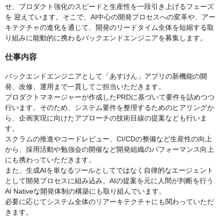
せ、プロダクト強化のスピードと生産性を一段引き上げるフェーズ
を 迎えています。そこで、AI中心の開発プロセスへの変革や、アー
キテクチャの進化を通じて、開発のリードタイム全体を短縮する取
り組みに能動的に携わるバックエンドエンジニアを募集します。
仕事内容
バックエンドエンジニアとして「あすけん」アプリの新機能の開
発、改修、運用まで一貫してご担当いただきます。
プロダクトマネージャーが作成したPRDに基づいて要件を詰めつつ
行います。そのため、システム要件を整理するためのヒアリングか
ら、企画実現に向けたアプローチの技術目線の提案なども行いま
す。
スクラムの推進やコードレビュー、CI/CDの整備など生産性の向上
から、採用活動や勉強会の開催など開発組織のパフォーマンス向上
にも携わっていただきます。
また、生成AIを単なるツールとしてではなく自律的なエージェント
として開発プロセスに組み込み、AIの提案を元に人間が判断を行う
AI Nativeな開発体制の構築にも取り組んでいます。
必要に応じてシステム全体のリアーキテクチャにも関わっていただ
きます。