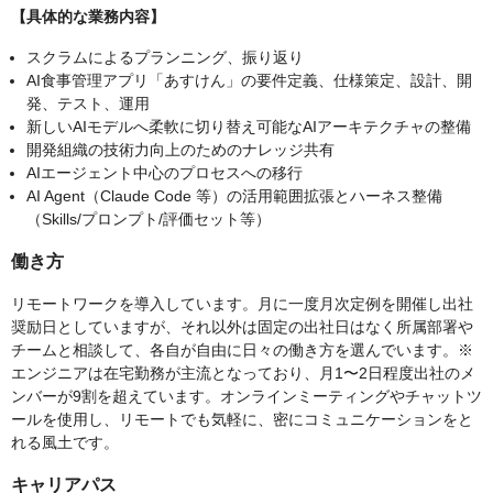
【具体的な業務内容】
スクラムによるプランニング、振り返り
AI食事管理アプリ「あすけん」の要件定義、仕様策定、設計、開
発、テスト、運用
新しいAIモデルへ柔軟に切り替え可能なAIアーキテクチャの整備
開発組織の技術力向上のためのナレッジ共有
AIエージェント中心のプロセスへの移行
AI Agent（Claude Code 等）の活用範囲拡張とハーネス整備
（Skills/プロンプト/評価セット等）
働き方
リモートワークを導入しています。月に一度月次定例を開催し出社
奨励日としていますが、それ以外は固定の出社日はなく所属部署や
チームと相談して、各自が自由に日々の働き方を選んでいます。※
エンジニアは在宅勤務が主流となっており、月1〜2日程度出社のメ
ンバーが9割を超えています。オンラインミーティングやチャットツ
ールを使用し、リモートでも気軽に、密にコミュニケーションをと
れる風土です。
キャリアパス