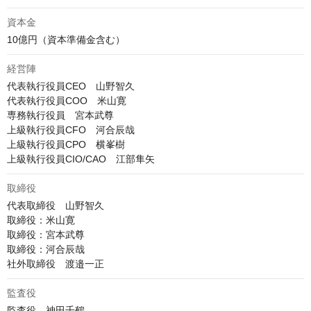
資本金
10億円（資本準備金含む）
経営陣
代表執行役員CEO　山野智久

代表執行役員COO　米山寛

専務執行役員　宮本武尊

上級執行役員CFO　河合辰哉

上級執行役員CPO　横峯樹

上級執行役員CIO/CAO　江部隼矢
取締役
代表取締役　山野智久

取締役：米山寛

取締役：宮本武尊

取締役：河合辰哉

社外取締役　渡邉一正
監査役
監査役　神田千鶴
