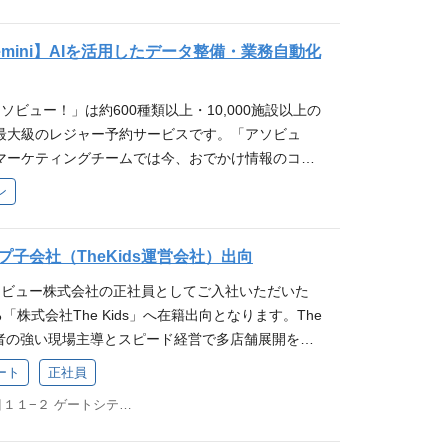
考記事 他社との差別化を図り、お客様の満足度を追求
発経験 DDD（ドメイン駆動設計）、マイクロサービ
リューション営業」（※POS、自動券売機、ゲート等
ルーター」を募集します。CEO直下の少数精鋭チー
ステム・周辺ツール改善プロジェクトへのメンバー参
S、マーケットプレイス、ノウハウ」に加え、会員1,
する深い知識と適用経験 スクラムマスターなど、ア
携提案経験など） メガベンチャーや大手企業におけ
戦略と連動した柔軟でスピーディな採用を共につく
経験・志向に応じて段階的に拡張） IPO準備に伴う
と4700社が導入するSaaS「ウラカタ」のデータを組
 / Gemini】AIを活用したデータ整備・業務自動化
スにおける組織推進経験 AWSなどのクラウド環境に
T企画」「DX推進室のPM」 【2】下記の知識・スキ
内容 経営陣や開発組織の責任者（CTO/EMなど）と
ス整備の周辺業務 子会社経理プロセス統合のサポー
独占のデータアセットを背景に、競合他社には真似
構築・運用経験 ECサイトなど、予約・決済・在庫を
ITアーキテクチャの知見： ハードウェアおよびソフ
職種（ソフトウェアエンジニア、PdMなどのWeb
価証券報告書・決算短信）の補助業務 【変更の範囲】
持つ具体的な提案を実現できます。 経営層と一体と
発運用経験 ステークホルダーと高度なコミュニケー
幅広い知識 プロジェクトマネジメント力： システム
ソビュー！」は約600種類以上・10,000施設以上の
とした中途採用業務全般を推進いただきます。 ※ご
ションの魅力 ■「育成枠」として最初からすべてを
ソリューション営業: 当社のアセットとデータインサ
ベルから施策検討・設計を行った経験 使用技術 開発
O経験、および複数ベンダーのコントロール経験 BPR
最大級のレジャー予約サービスです。「アソビュ
、一部ビジネス職の採用に携わっていただくことも
財務チームは、部長1名（公認会計士／監査法人出身
ー・観光・文化施設の経営層と一体となり、業界全
ク： Spring Boot(Java), 他 フロントエンド： Ty
 顧客の現場（フロント・バックオフィス問わず）の
マーケティングチームでは今、おでかけ情報のコン
の立案： 経営陣・開発責任者との要件定義、人員計画
ーダー1名、正社員3名、アルバイト・派遣3名の体
営を実現するDX戦略の策定から実行までを一貫して
ks) データベース：MySQL (RDS, Aurora) / PostgreS
ITを用いてオペレーションを最適化した経験 ビジ
を強化しています。 現在AIを活用してコンテンツ
画 母集団形成・数値分析： 採用ファネル分析、各種
は「実務経験2年程度の方を、プロフェッショナル環
ツールの提案に留まらず、パートナー企業の経営戦
ン
、Elasticsearch等) バージョン管理： git/Github C
顧客の要望を鵜呑みにせず、投資対効果（コストとリ
化・データ化するプロジェクトを進めており、デー
施策改善 仕組み化・Ops構築： 採用KPIのモニタ
ーへ育成する」枠。まずはご自身ができる業務から
し、業界の未来を創造するインパクトの大きな仕事
CI コミュニケーション： Slack, Jira, Confluence 開発環
算し、最適な提案ができる高いコミュニケーション
善・業務自動化に協力していただける 学生インター
構築、RPOマネジメント ダイレクトリクルーティン
ポートのもとで段階的に職域を広げていただきま
化、集客改善、そして富士山吉田ルートの事例のよ
 参考記事 アソビュー！の技術スタック - what we use
通自動車第一種運転免許（※地方のパートナー施設へ
Iツールを使いこなしながら、実際の業務を一緒に効
子会社（TheKids運営会社）出向
ウト媒体の運用、リファラル採用の推進、テックミー
PO準備」「M&A」など希少な実務にタッチできる 通
課題（オーバーツーリズム対策など）の解決にも深
ース） アソビュー！を支える技術2024 エンジニ
のミッション・ビジョンへの共感 DXコンサルタン
方、「お出かけ・レジャー業界」をもっと盛り上げ
選考・CX向上： カジュアル面談の実施、アトラク
者しか関われない「上場（IPO）水準のガバナンス
大きな仕事ができます。 高度なコンサルティングス
アソビュー株式会社の正社員としてご入社いただいた
 アソビューではAIとプロダクト組織を育てるチー
ではなく、挑戦するのは “業界を変えること”。レジ
を持った方のご応募をお待ちしています。 業務内容
コントロール、候補者フォロー 入社後フォロー： 各
経理体制の統合」といった高度領域にも、段階的に関
を磨く: 施設運営・経営課題を深くヒアリングし、役
「株式会社The Kids」へ在籍出向となります。The
アソビュー社内の雰囲気が分かる動画（YouTube）
き合う 『DXコンサルタント』とは 鍵は圧倒的な
た「データ整備」と「Ops（業務フロー）の整理・
社後のオンボーディング設計・実施 【変更の範囲】
圧倒的な差をつけるキャリアを築けます。 ■複数の
略提案を通じて、高度なコンサルティングスキルとビ
業者の強い現場主導とスピード経営で多店舗展開を実
サイトを展開するアソビューを紹介！オフィスを通
─ アソビューにしかできない方法で「レジャー施設
mini／Claude Code）を使った情報の抽出・成形・
ビュー社内の雰囲気が分かる動画（YouTube） 国内
し、経理としての市場価値が飛躍的に高まる マーケ
とができます。元コンサル出身者も多数在籍をして
で、その成長を支えてきた経理・人事・調達などの
作り方は？
」を目指す 事例紹介 お客様の入館待ちを大幅短縮！
ート
正社員
ータを、AIのプロンプトや指示を工夫して形にして
トを展開するアソビューを紹介！オフィスを通じた
コンサルティング、店舗ビジネス（The Kids）な
オフィス勤務について 【少数精鋭！まさに立ち上げ
依存・属人化しており、「データが見えない・検証
上効率化させた「福井県立恐竜博物館」様のDXと
ローの構築・自動化 仕様に沿ったGAS（Google
は？ 応募条件 必須要件 事業会社におけるエンジ
が全く異なる複数事業を「ポートフォリオ経営」する環
東京都品川区大崎１丁目１１−２ ゲートシティ大崎イーストタワー8F
スの目指す姿 東日本エリアにおけるお客さまとの接
い」状態が経営の足かせになりつつあります。 アソ
トの通行予約システム、アソビューで事前決済の予約
Difyなどの簡単な構築をします。 仕組み・手順のドキュメ
お持ちの方 エンジニア出身、またはテック領域の採
社では得られない応用力の高い経理スキルが自然と
を見据えています。AI時代だからこそ、日本全国
、私たちは「個人で勝つ」から「構造で勝つ（再現
ツーリズム対策と登山体験向上を目指す～ 電子チケッ
作成 作った仕組みを他の方にも使えるように言語化