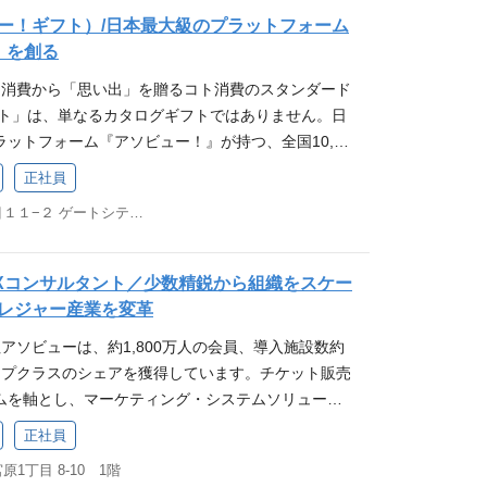
き込み力」と「事業推進マネジメント力」が圧倒的
ソビューのシニアエンジニアは、ミッション 「生き
オフィスを通じた社内カルチャーの作り方は？
ートや券売機等のハードウェア導入に伴う外部ベンダ
や大規模ビジネスの要件を深く理解し、アソビュー
連携し、課題解決に向けて調整・交渉を行った経
ー！ギフト）/日本最大級のプラットフォーム
す。 応募要件 必須要件 【1】下記いずれかのポジ
技術面から支える中心的な役割を担い、特に技術的リ
め、PMOとしてシステム導入・連携を完遂します。
、SaaS、マーケットプレイス）を活用することで、
扱った業務経験 業務改善、企画立案、営業推進などに
」を創る
験（目安：5年以上、マネージャー層を想定） コン
なリードを通じて、プロダクトとチームの成長を牽
ンの最適化とDX推進 単なるシステム連携にとどまら
パクトを与えるカテゴリー戦略や大規模プロモーシ
elなど）を用いて現状分析や効果測定を行った経験。
におけるマネージャー以上の経験（総合系・戦略
モノ消費から「思い出」を贈るコト消費のスタンダード
済・在庫・発券といった高トラフィックかつ事業イン
フロー（窓口業務、もぎり等）に深く入り込み、シ
高度な戦略策定スキルと影響力が身につきます。
OC（お客様の声）を扱う業務経験 業務プロセス改
）総合商社等における、事業開発（BizDev）また
フト」は、単なるカタログギフトではありません。日
はじめ、複数のサービス領域を横断し、“遊びの社会
ションの最適化を図ります。 3. AIを活用した即時
める業務 応募要件 必須要件 弊社ミッション「生
求める人物像 弊社のミッションやバリューに強く共感
カウント開拓・投資経験 大手IT・SaaS企業におけ
ットフォーム『アソビュー！』が持つ、全国10,00
るためのシステム設計、開発、運用を主導します。 大
トタイピング） 最新のAIツールやローコードツー
よびバリューへの強い共感 マーケティング・経営企
長に対する高い当事者意識を持ち、能動的に行動でき
（大手企業）向けの深耕営業・アカウントエグゼク
、1,800万人を超えるユーザーの「ワクワク」をパ
ョンおよびAPIのアーキテクチャ設計・開発・運用を
場課題を即座に解決するためのスクリプト作成や小
かの経験（3年以上） データ分析を活用した事業戦
正社員
た論理的思考を持ち、課題を発見・解決できる方 チー
【2】下記の知識・スキルをすべてお持ちの方 経営層
特化型ギフトサービスです。 現在、企業のマーケテ
結する新機能やプラットフォームの技術選定、設計方
（概念実証）を自ら実施します。 4. 未来のBPO・コ
elやBIツールを用いたデータ分析のスキル 歓迎要件
係者との円滑なコミュニケーションができる方 アソ
東京都品川区大崎１丁目１１−２ ゲートシティ大崎イーストタワー8F
ン構築力： 大手企業の経営層・役員クラスに対し
る差別化が限界を迎え、顧客のエンゲージメントを
なドメインやレガシー領域における技術的課題の発見
設計 将来的には、レジャー施設の「CS部門」「経
の経験 事業者向けの営業・企画提案の経験 レジャ
かる動画（YouTube） 国内最大級の遊び予約サイ
り込み、本音の課題を引き出せる高いコミュニケー
フトが急加速しています。また、働き方の多様化に
生産性向上に資するツールの導入、自動化、改善活動
のバックオフィス業務をアソビューがBPO（業務受
興味関心 アソビュー社内の雰囲気が分かる動画（Yo
ーを紹介！オフィスを通じた社内カルチャーの作り
ロジェクトマネジメント（PM）力： 社内外の複数
に代わる「家族や大切な人と過ごす時間」の提供が
イン駆動設計）を意識した設計・モデリングの標準化と
の設計と推進を行います。 【変更の範囲】会社が定
級の遊び予約サイトを展開するアソビューを紹介！オフ
Xコンサルタント／少数精鋭から組織をスケー
客、開発、マーケター、サポート等）を巻き込み、
こうした社会変化の波を捉え、企業の販促キャンペー
を通じた品質向上と、若手・中堅メンバーの育成・メ
魅力 このポジション（エンタープライズDXコンサ
チャーの作り方は？
レジャー産業を変革
推進・完遂した経験 高いビジネス構築力（商売人
ンティブのあり方を根底からアップデートするた
マネージャー、デザイナー、データチーム、SREな
一言でいえば「デスクの上で綺麗な仕様書を書く仕
社アソビューは、約1,800万人の会員、導入施設数約
対し、自社商材を組み合わせてオーダーメイドの解決
自らデザインする新たな仲間を募集します。 業務内
、要件定義・仕様検討・設計ディスカッションを主
な現場をテクノロジーでダイナミックに動かす面白
トップクラスのシェアを獲得しています。チケット販売
の利益（PL）もシビアに計算して担保できるビジネ
深耕まで、決まった型を売るのではなく、アソビュー
報を目的としたテックブログの執筆・情報発信 仕事の
ITコンサルやSIerでは味わえない、アソビューな
ムを軸とし、マーケティング・システムソリューシ
と適応力： 未知の業界知識や最先端のITサービスを
産）を自由に組み合わせて提案します。 法人顧客
び”プラットフォームの次世代アーキテクチャ設計に
とめました。 「リアル×IT」による、圧倒的な手触
コンサルティング活動により、業界変革に挑んでお
し、実務に転用できる柔軟性 歓迎要件 総合商社など
イアント、広告代理店）への課題ヒアリング 既存顧
済・在庫・発券など、リアルビジネスに根ざした複雑
発券機や顔認証ゲート、POSなどの「ハードウェ
正社員
関西エリアにおけるさらなる事業拡大と、レジャー・
ョン構築と高度なビジネススキーム構築の両立経験
データ分析や営業資料作成など、営業活動の効率化・
ルネック解消と設計改善をリードする面白さ Jav
トウェア」を融合させ、テーマパークやリゾートの
1丁目 8-10 1階
DX戦略を強力に推進するため、大阪オフィスの体制
スモデルやパッケージを企画し、マネタイズまで実
トとゼロベースで新たなコンテンツやサービスを創り
t、AWS、マイクロサービスなどを基盤に、超スケールに耐え