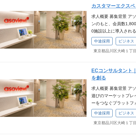
の経営課題を共に解決 
カスタマーエクスペ
最適なソリューション
ーションプランの企画
ビジネスモデルを共創
し、将来的には代理店
提案 新規クライアン
求人概要 募集背景 
のコンサルティングに
す。 ②プロジェクト
決を目的とした企画提
ンのもと、会員数1,8
をシビアに計算できる
施策の立案、推進、およ
界向けソリューション（
0施設以上に導入され
界の次のスタンダード
画、運営（弊社のSaa
た「ウラカタチケット
ます。 急成長を続け
中途採用
ビジネス
お迎えすべく、今回の
を目的とした研修プロ
存顧客との関係深化に
め、本ポジションでは
ットフォームという独
進。 地域課題を解決す
プロモーション企画の
X）の観点から、デー
する企画提案と、チー
な対象クライアント>
改善提案。 【変更の範
ていただきます。 業務
業務を担っていただきま
多数） 官庁（例：経
プクラスのアセットを活
サービス品質と事業オ
ECコンサルタント
ナーシップ構築 大手
ん。地方自治体のクラ
員、4,700社の導入
略立案とKPI設定：顧
を創る
役員・経営層と強固な
ンを企画し、自ら作って
び」「体験」を通じて
と、KPI（LTV、N
営課題（集客・人手不
県観光連盟 鳥取県 ポ
の“ワクワク体験”に直
求人概要 募集背景 ア
改善PJT：VOCとデ
込む役割を担います。 
献できる ： 地域の
テム提供ではなく、事
遊びのマーケットプレ
（FAQ、チャットボ
ェクト管理 当社のあ
形で社会全体に大きな
の力を活用して売上改
ーをつなぐプラットフ
プロジェクトを主導。
ングデータ、人材など）
創り上げる深いやりが
業”です。 地方創生・
せるためには、プラッ
ィング、営業部門など
中途採用
ビジネス
スモデルを構築し、業
戦できる ： 観光・遊
し、地域の観光資源の
が不可欠です。そこで
クおよび改善提案。サー
（マーケティングコン
グ、プロデュース、P
ータと知見を駆使した「
ゴリーにおける事業者
委託先マネジメント：外
など）を巻き込み、プ
で稀有な専門性を持つ
800万人という国内最
略立案と実行をリード
業務品質・コスト効率