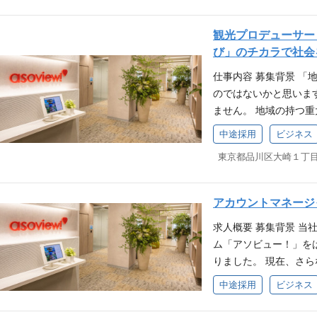
ーを募集します。 業
ー！）、SaaS（ウ
観光プロデューサー
スを組み合わせ、幅広
び」のチカラで社会
リードしていただきま
仕事内容 募集背景 
ション営業 遊び予約
のではないかと思いま
業 電話・メール・訪
ません。 地域の持つ
プローチ。 施設の課
解決する手段は何か？
約・チケット管理シス
中途採用
ビジネス
す。その産業を作って
期的な関係構築までを担
産性を向上すること」
業施設、キッズパーク
沢山あれど、それがな
ィビティ施設など ② 
雇用が生み出されない。
業務DXソリューショ
アカウントマネージ
た自社サービス、ソリ
ットフォーム広告枠を
求人概要 募集背景 
域課題の解決に向け、
トの事業成長を多角的に
ム「アソビュー！」を
くださる方を母数してい
ステム） 業務DXソ
りました。 現在、さ
けの観光プロデューサ
開拓営業（電話・メー
目指し、新戦略 「ア
M、納品まで顧客課題
ヒアリングおよび最適
中途採用
ビジネス
従来の「点」でのSa
ースからの課題解決型
での伴走 プロモーショ
ズ（大手）施設の 「経
ーズを深く掘り起こし
ーム広告枠、記事広告