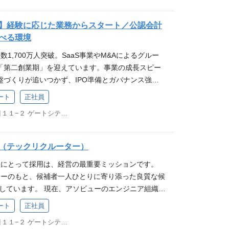
に変革します。 自分が設計・導入したシステムによ
行います。業界のサステナブルな経営を実現するた
開発）の経験
ジェクト推進 ポジションの魅力 業界トップクラスの
・実装・意思決定できる裁量 技術力だけでなく、事
場のスタッフや何万人ものゲストの体験が劇的に変
いただけるコンサルタント（事業責任者候補）を募
ミックな提案が可能 1,800万人の会員、4,700社
ーシップと責任を持ち、組織リードの経験を積める
届けることができる、圧倒的な手触り感がありま
】経験に応じた業務からスタート／公認会計
 レジャー・観光・文化施設の経営課題解決に取り組
的シェアを武器に営業できます。 「第2の柱」を創
両面のプロダクトが存在するため、異なるユーザー課題・技術
新技術を、現場で即座に試せる圧倒的な裁量： ガチガ
べる環境
サルティングです。単なるシステム導入に留まらず、
ながらの面白み ギフト領域を次なる主力プロダクト
験を積める 定期的な勉強会や技術共有、オフライン
ル開発や、社内調整ばかりのプロジェクトとは無縁
数1,700万人突破。SaaS事業やM&Aによるグルー
を変革していくことがミッションです。 ※主に関西
ズです。顧客の課題から新たな価値を定義し、市場
を高め続けるための学習機会が充実 チャレンジ制度
題、AIを使えばすぐ解決できる」と思えば、自ら最
「第二創業期」を迎えています。事業の成長スピー
四国など）の魅力的な観光地やレジャー施設を担当
幹を自ら創り上げる、エキサイティングな経験が待
の異動・新領域への挑戦を後押し 得られるスキル 事
コードを駆使してスクリプトを組み、その場で実証実
盤づくりが追いつかず、IPO準備とガバナンス強化
営・経営課題に対するDX戦略の策定と提案 DX戦略
」「体験」を通じて人々の幸福度向上に貢献できる
ビジネスインパクトを最大化するためのプロダクト/
うな、アジャイルでハッカー気質な働き方が許される
強しています。 本ポジションは、実務2年程度の経
設運営、経営課題を深くヒアリングし、DX戦略を策
ワクワク体験”に直結する社会意義の高いポジション
 Java / Spring Boot を用いた 高可用性・高
ート
正社員
産業のOS」を創る、BPO事業立ち上げのコアメン
アメンバー」へ育成することを目的とした採用で
験者・責任者候補の主要ミッション） チケット電子
」という新しい文化の創出 ギフトを「モノの授受」で
盤のアーキテクチャ設計スキル 複雑ドメインのモデ
ムの納品で終わりません。将来的には、施設のバック
東京都品川区大崎１丁目１１−２ ゲートシティ大崎イーストタワー8F
でルーチン業務を回すのではなく、公認会計士の部
るチケット各種の電子化推進。 システム連携支援：
るコミュニケーションへ。企業の販促や福利厚生の
ムへの浸透をリードするスキル プロダクト開発組織
経理・労務など）をアソビューが丸ごと受託するBPO
のもとで、月次・年次決算を起点にスキルを磨いて
テム、券売機などとのシステム連携支援。 データ活
し、日本中に体験の価値を届ける。可能性に満ちた
ーシップと、チーム・メンバーを育成するピープル
立ち上げにも関わります。 一企業のDXにとどまら
内容 月次決算を中心としたオペレーション業務に加
善の推進：顧客と一体となった改革の推進による顧客
件 必須条件 ミッション、バリューへの強い共感 法
募要件 必須要件 大規模Webアプリケーションの開
（テックリクルーター）
ャー産業の新たな「運営のスタンダード（OS）」を
度向上を目的とした業務プロセス改善を担っていた
提案：口コミや購入データを元にした分析と改善策の
以上）顧客課題を的確に把握し、ニーズに沿った提案
 Webアプリケーションの設計・開発において、技術的
という、キャリアにおいて極めて希少な経験が積め
当社にとって採用は、経営の最重要ミッションです。
オペレーション 売上・原価・売掛金・買掛金等の主要
案：競合他社サービスから弊社サービスへのリプレイ
複数部署や社内外関係者を巻き込み、プロジェクトを
った経験 RDBMSやNoSQLを用いた大規模サービ
】下記いずれかのポジションにおける実務経験（目
うバリューのもと、候補者一人ひとりに寄り添った良質な候
起票・チェック 勘定残高分析、各事業部・子会社か
新規事業の推進 公募案件への応札：観光施設DX
 広告・メディア領域での企画提案営業の経験 福利
経験 Java8以上およびSpring Bootでの開発経
サルタント / 業務コンサルタント（特にBPR、製造・
視しています。 現在、アソビューのエンジニア組織は
月次レポーティング資料作成サポート 年次決算サポー
退場システム等）の公募案件に対する応札、提案活
けギフト商材の提案経験 EC、マーケットプレイス、
を利用したチーム開発におけるコードレビューリード経験
特化型） SIerにおける「上流PM（プロジェクトマ
Award」において、開発生産性が優れた企業として選出さ
ールに沿った担当領域の決算業務 監査法人対応の準備
ルートの通行予約システムなど） 【変更の範囲】会
ジネスモデルへの理解 レジャー・エンタメ・旅行業
ート
正社員
ド、またはそれに準ずるポジションでのチーム/プロジ
「ITアーキテクト」（※リアルな店舗や拠点を持つ
組織的にも急成長を遂げています。この成長をさら
タ抽出） 業務改善・効率化 Excel／Googleスプ
ションの魅力 アソビュー独占のアセットを駆使し、
企業の人事総務部門、マーケティング部門、販促部門
業会社におけるサービス開発において、事業責任や大
験など） ハードウェアベンダーにおける「システム
東京都品川区大崎１丁目１１−２ ゲートシティ大崎イーストタワー8F
ンジニア採用をメイン（または専任）で牽引してい
務効率化 GAS・マクロ・RPA等を活用した既存フ
来を創るDX戦略をリード: 業界トップクラスのア