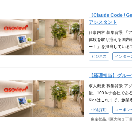
などとの折衝経験 参
きな影響範囲を持つ開
導入PM」または「ソ
ただける「テックリク
ローの見直し 会計シ
ソビューが持つ「Saa
～滋賀トヨタ自動車様
スアーキテクチャに関
のハードとソフトの連
ムの一員として、経営
画 将来の発展業務（ご
800万人の購買データ
【Claude Code
ジャイルな開発プロセ
る「社内SE」「業務I
り上げましょう。 業務
体制構築・業務プロセ
み合わせたアソビュー
アシスタント
おける高度なインフラ
ルをすべてお持ちの方 
密に連携し、エンジニア
ト 開示資料作成（有
できない高い優位性を
扱う複雑ドメインの開
トウェア連携に関する
仕事内容 募集背景 「ア
系技術専門職）を中心
会社が定める業務 ポジ
なる、介在価値最大の
ションを行い、戦略レ
導入におけるPM/PM
体験を取り揃える国内
経験やご志向に応じて
お任せしません 経理
イトを武器に、レジャ
言語： Java フレームワー
（業務変革）の経験：
ー！」を担当している
可能です。 採用戦略
／当社10年以上）、リ
体のサステナブルな経
peScript、React(hoo
業務フローを可視化し、
テンツ制作とデータ整備
に基づく採用戦略の企
制です。本ポジション
リードします。単なる
ビジネス
インター
QL インフラ：AWS (EKS
ネス・商売人視点： 
制作や施設情報を構造
データからの課題抽出と
境で次世代コアメンバ
略そのものに深く介在
I: Jenkins / Circle
ターン）をシビアに計
タ整備・業務フロー改
リング設計、採用Ops
スタートし、先輩のサ
です。観光施設の効率
境： IntelliJ IDEA
能力 【3】その他 普
ン生を募集します。 A
【経理担当】グループ
グ・イベント： スカ
す。 ■未経験から「I
うな公共性の高い社会
（技術スタックデータベ
の出張等のため） 当社
率化・改善していける
トアップの企画・実施 
常はハイクラスな経験
く関わり、社会意義の
求人概要 募集背景 
ア向けカンパニーデック
トとは 単なる導入推進
ていきたいという想い
ト（意向上げ）、選考
構築」「M&Aに伴う
キルとビジネス推進力
後、100％子会社である
ムを立ち上げました！ 
ャー施設の課題解決に向
主業務は、AIを活用し
種採用資料の作成、入
与可能です。同世代に
員・経営層へのDX戦
Kidsはこれまで、創
国内最大級の遊び予約
集客力とデータ活用 ─
自動化」です。 AI（Ge
会社が定める業務 アソ
ビジネスモデルを経験
ジネス推進力を磨くこ
現してきました。一方
じた社内カルチャーの
のサステナブルな経営
中途採用
コーポレ
チェック 指定されたデ
最大級の遊び予約サイ
ットプレイス、SaaS、
いる環境です。 大阪
管理機能の多くが外注
入館対応業務を80%以
いきます。 業務ワークフ
社内カルチャーの作り方
ど、収益認識やKPI
期！】 ◆ 大阪オフィ
できない・再現できな
は？ 富士山吉田ルー
Apps Script）や
ニア採用の実務経験を
境です。単一事業の会
点強化やさらなる拡大
ビューグループ入り後
受付開始 ～オーバー
ント（マニュアル）の