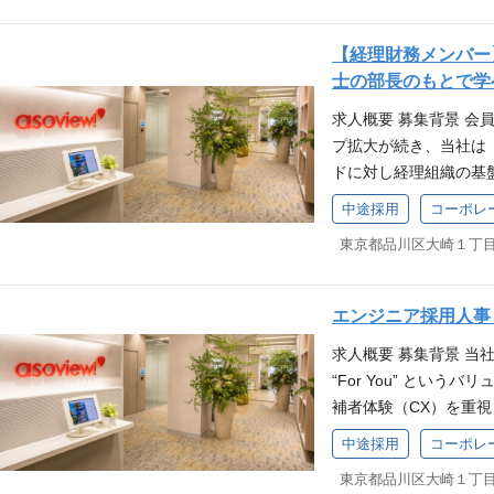
現場をドラスティック
強化に伴う増員募集を
行したBizDev（事業
上げる企画立案・プロ
るシステムを自ら設計
って、行列が消え、現
め、中心となって活躍
アセットを活用したダイナ
業成長に対するオーナ
わる瞬間を目の前で見
【経理財務メンバー
集します。 業務内容
の導入施設という圧倒
BtoC / BtoB 
す。 生成AIなどの最
士の部長のもとで学
む、実行型のDXコン
り上げる、事業開発さ
課題を横断的に解く経
チのウォーターフォー
求人概要 募集背景 会員
顧客と一体となり業界
へと進化させるフェー
イベントなど、専門性
です。 「現場のこの課
プ拡大が続き、当社は
エリア（近畿・中国・
を創出する。事業の根
を通じて、他チームへ
新のAIツールやロー
ドに対し経理組織の基
いただきます。 施設運
っています。 「遊び
業課題を深く理解し、
験（PoC）を行うよ
を見据えてチームを増
策定、提案：顧客の施
営業成果がゲストの“
システム設計・意思決定スキル
中途採用
コーポレ
環境です。 「レジャー
理経験者を「次世代コ
定・提案します。（経
です。 「体験を贈る
負荷耐性API・業務基
バー： 単なるシステ
す。出来上がった組織
化：施設が販売してい
はなく、人を幸せにす
リング力、およびチー
オフィス業務（CS・
長と少数精鋭のチーム
入場ゲート、POSシス
あり方をアップデート
における技術的リーダ
事業のインフラ設計・
いただきます。 業務
用と収益改善 収益改
成長領域です。 応募要
マネジメントスキル 応
エンジニア採用人事
ず、日本の観光・レジ
え、決算の早期化・精
収益の改善。 分析と
人向け営業経験（2年
発実務経験: 5年以上
自らの手で創り上げる
求人概要 募集背景 
だきます。 月次決算
提案。 リプレイス提
を行うヒアリング力 
な意思決定やリードを行
ます。 必須要件 【1
“For You” とい
ビジネスフローの仕訳
スの提案。 公共案件・
推進した経験 歓迎要件
スのデータモデル設計・運用
安：3年以上） ITコン
補者体験（CX）を重
らの入力データ突合 
（WEBチケット／入
厚生サービスや法人向
験: 3年以上 Git
流通・小売・サービス業
「Findy Team+ 
ト 年次決算スケジュ
動。（例：富士山吉田
プラットフォーム型ビ
中途採用
コーポレ
歓迎要件 テックリー
ネージャー）」または
れるなど、技術的にも
サポート（資料作成・デー
社が定める業務 ポジ
界での業務経験 大手
ェクトリード経験 事
業界のシステム刷新経
に加速させるため、エ
レッドシートを用いた業
レジャー・観光業界の未