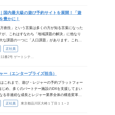
務内容 当社の有するプラットフォーム（アソビュ
ラカタシリーズ）、ギフト、広告といった多様なサービ
｜国内最大級の遊び予約サイトを展開！「遊
いクライアントの事業成長に貢献する企画・提案を
を豊かに！
す。 ①レジャー・アクティビティ施設向けソリュー
「地方創生」という言葉は多くの方が知る言葉になった
サイト「アソビュー！」への参画に向けた新規開拓営
すが、これはすなわち「地域課題の解決」に他なり
問・オンライン商談などを活用した未取引施設へのア
重大な課題の一つに「人口課題」があります。これを
題やニーズをヒアリングし、最適な企画を提案 （予
それは地方に産業を作り、雇用を生み出すことで
テム、集客支援など） 短期取引にとどまらず、中長
正社員
いくために必要なことのひとつは「地域の事業の生
うコンサルティング型営業 <対象となる施設> 商
東京都品川区大崎１丁目11番2号 ゲートシティ大崎イーストタワー8F
だと思っています。地域には魅力的なコンテンツは
、温浴施設、大手レジャー施設、日本全国のアクテ
かなか事業に結びつかない。事業に結びつかないと
BtoBソリューション および プロモーション企画提案
 私たちはこの課題を「 観光×DX 」をテーマとし
ン「ウラカタ」シリーズの導入や、アソビューのプラ
ャー（エンタープライズ担当）
ューションによって解決しています。より多くの地
活用したプロモーション提案を通じて、クライアン
当社はこれまで、遊び・レジャーの予約プラットフォー
「生きるに、遊びを。」の実現に向け一緒に走って
支援します。 ソリューション提案（DX・SaaSシ
はじめ、多くのパートナー施設のDXを支援してまい
ます。 業務内容 地方自治体/観光協会/中央省庁向
リューション「ウラカタ」シリーズの導入に向けた新規
らなる非連続な成長とレジャー業界全体の構造変革を
ーとして、顧客との折衝、案件提案から受注後のP
ル・訪問・オンラインでのアプローチ） 顧客課題の
ソビューインサイド」 を推進して参ります。これは、
の解決を一気通貫でご担当いただきます。 ①ゼロベ
な解決策の提案 契約後の導入サポート・販売開始ま
正社員
東京都品川区大崎１丁目１１−２
aSツール提供や送客支援から脱却し、エンタープライ
コンサルティング 地方自治体などのクライアントニ
ン提案（WEB・広告） アソビューのプラットフォ
営企画部門の中枢」へ深く入り込み 、 パートナー
、パッケージ商品ではなく、真の課題解決に繋がる
や特集ページなどコンテンツ制作を活用したプロモ