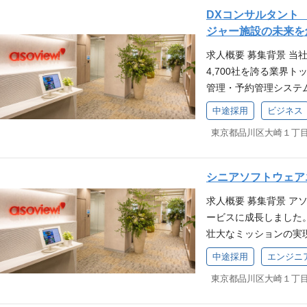
推進します。 3. 新規
い提案とデータを活用
S「ウラカタ」の運営
ションでは、レジャー
ポジションの魅力 非
DXコンサルタント
き出した課題を元に、
アソビューが持つ「S
ないデータドリブンな
戦略立案と実行をリー
いて、経営陣に近い立
ジャー施設の未来を
型）など、これまでに
合わせて会員数1,80
動を詳細に分析し、施
の徹底的な分析による
できます。自身の分析
くゆくは、それを他社
せ、その地域に真に求
につながる具体的な施
求人概要 募集背景 当
事業者と連携した新商
る、大きなやりがいを
当社の新事業としてス
す。この独自のデータ
ンド・サンリオピュー
4,700社を誇る業界
実施。 販売促進プロ
セットの獲得できる： 
ポジションの魅力 「
ットに合わせた効果的
世紀美術館・ひらかた
管理・予約管理システ
定。 データ分析を活
営管理体制の構築に挑戦で
誰もが知る大手テーマ
磨かれます。 応募条件
美ら海水族館・東京タ
ョンを駆使した様々な
1,800万人のユーザ
といった専門性の高い
中途採用
ビジネス
業の経営層と直接対峙
ェクトマネージャー経
ス 他 応募要件 必須
ります。 新戦略「ア
る： 1,800万人の
身につきます。 高い
ントの「経営中枢」に
からプロジェクトの納
バリューへの強い共感 
ー施設の「未来の情シ
深く入り込むことがで
られた業務」ではなく
のものをアップデート
者や専門家を巻き込み
し、最適な解決策を企
術面からリードする専
ます。 エンタープラ
り強く実行しきる高い
ます。 SaaSの枠を超
ーション能力。 歓迎要
ェクトを推進できるコミ
くの大手パートナーか
を獲得： アソビュー
ドすることで、アソビ
シニアソフトウェア
られたプロダクトを売
事業営業、納品の経験が
イス・SaaSに関する
引き合いが急増してい
ション企画、新商品開
響力の大きさも魅力で
て、BPOや成果報酬
ング会社/シンクタン
求人概要 募集背景 ア
メ・旅行業界での営業
様書を作るだけでなく
のダイナミズムを実感
ある： 事業の成長と
デルを自ら企画し、自
ージャーとしてQCD管
ービスに成長しました
界での実務経験 福利
遂できる」コアメンバ
に貢献実感できる） 
び」で人々の生活を豊
的な面白さを、圧倒的
でDX推進。早期完売
壮大なミッションの実
に基づいた販売戦略立
「未来の情シス・CS・
してリードする事業成
応募要件 必須要件 下
ショナルを動かす「オ
進で観光産業の復活を目
システム設計や、新し
立ち上げに携わった経験
ハード問わず）の深い
スにおけるデータ分析
人材業界など無形商材
中途採用
エンジニ
る仕事ではありません
「静岡県」の魅力を改
当社の開発組織の技術
体の法人補助券の電子
ション最適化と経営改善
高い専門スキルが身に
業務経験 業務改善、
やDXの専門家など）
メインにおける技術的
アンズ、ウラカタ導入で
のPM・導入ディレク
大手レジャー施設の経
画などの企画部門のご
なプロジェクトを動か
テクチャの構築を担っ
の雰囲気が分かる動画（
システム要件（API連
ど、業界を牽引するエ
能力 複雑な課題や情