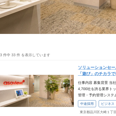
33 件中 33 件 を表示しています
ソリューションセー
「遊び」のチカラで
仕事内容 募集背景 当
4,700社を誇る業界
管理・予約管理システ
ョンを駆使したコンサ
中途採用
ビジネス
す。 このたび、事業
用し、顧客の課題解決