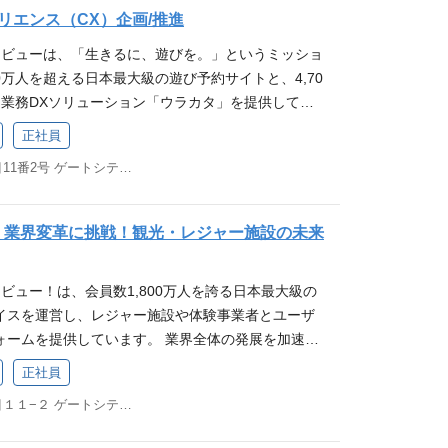
しながら、BPOやレベニューシェアといった新たな
リエンス（CX）企画/推進
をゼロベースで企画・立案します。 チームをリード
・提案 広告効果の分析・レポーティングおよび改善
していく、当社の最重要プロジェクトです。 綺麗事
などのtoBからの案件獲得にもコミットいただきま
ト開拓および既存顧客との関係構築、複合的な課題解
アソビューは、「生きるに、遊びを。」というミッショ
留まらず、「経営層を動かす高い人間魅力」と「PL
の推進と実行（具体的な業務例） 観光プロモーション
案をリードいただきます。 ③スポーツ・エンタメ業
00万人を超える日本最大級の遊び予約サイトと、4,70
したたかな商売人視点」の双方を持ち、レジャー業
び運営。 マーケティング・ITソリューションの企
SaaS） スポーツ・エンタメ領域の主催者に向け
る業務DXソリューション「ウラカタ」を提供してい
を自ら創り上げる方を、新たなコアメンバーとして
S/データアセット活用）。 地域事業者の生産性向上
」等のソリューション提案 新規契約の獲得および既
る市場において、さらなる非連続的な成長を遂げるた
正社員
募集に至りました。 業務内容 日本最大級の遊びプラ
グラム（セミナー・ワークショップ）の企画・推
よる取引拡大。 公演・興行に合わせた販売促進策や
COO直下の中核メンバーとして、サービス戦略（C
自のアセットを活かし、クライアントの課題を解決
る新規ソリューションサービスの企画・開発。 <主
立案・実行。 販売状況データを活用した効果測定と
東京都品川区大崎１丁目11番2号 ゲートシティ大崎イーストタワー8F
タドリブンな意思決定と全社的な事業変革をリードし
ムの成果最大化に向けたプロジェクトマネジメント
 自治体（例：鳥取県、広島県、三重県、浜松市など
囲】会社が定める業務 ポジションの魅力 業界トッ
内容 VOC（お客様の声）を起点に、全社横断的な
す。 1. 大手企業の経営層へのアプローチ＆パート
済産業省など） ※パッケージ商品の提案ではありませ
用したダイナミックな提案が可能 1,800万人の会
ペレーションの抜本的な改善をリードします。 CX戦
｜業界変革に挑戦！観光・レジャー施設の未来
レジャー施設（テーマパーク・電鉄系リゾート等）の
イアントニーズから課題解決のためのソリューショ
施設という圧倒的シェアを武器に営業できます。 「遊
客体験（CX）向上のための年間・四半期戦略の策定
信頼関係を構築。 経営企画や現場が抱える「真の経
いく仕事になります。 主な担当事例 三重県 岡山
人々の幸福度向上に貢献できる 営業成果がゲスト
PS、リピート率など）の設定。 サービス・業務プロセス
足・DX遅れなど）」をヒアリングし、深く懐に入り
ジションの魅力 地域経営への大きなインパクトの貢
結する社会意義の高いポジションです。 単なるシス
ソビュー！は、会員数1,800万人を誇る日本最大級の
ータ分析に基づき、運用フロー構築、自己解決ツール
2. オーダーメイド型ソリューションの立案＆プロジ
観光課題解決に深く携わり、その成果が地方創生という
業成長と感動体験の両方をデザインできる デジタル
イスを運営し、レジャー施設や体験事業者とユーザ
ット）導入による呼量・コスト削減、および品質改善
らゆるアセット（WEB予約システム、集客マーケティ
影響を与えます。地域の方々と交流し、共に事業を
善・顧客体験向上を同時に実現する“企画提案型営
ォームを提供しています。 業界全体の発展を加速さ
 全社変革と他部署連携：プロダクト開発、マーケテ
を組み合わせ、顧客と当社がWinWinとなるビジネ
いを感じられます。 高い専門性を持つ市場価値に挑
地域観光の活性化に貢献できる 自治体・DMOと連携
トフォームに参画するレジャー事業者の収益力向上
、他部署に対するVOC・課題データのフィードバッ
正社員
界をサステナブルにしていきます。 社内の専門家
びのドメインに特化しつつ、「DX、コンサルティン
価値向上やDX推進に関わる機会があります。 会員デ
この度、データと戦略的思考を武器に、特定のカテ
ビスのUI/UX改善や仕様に関する要件定義へ参画。
サルタント、DXシステム担当、カスタマーサクセス
M」という複数のスキルを複合的に磨くことで、市場
東京都品川区大崎１丁目１１−２ ゲートシティ大崎イーストタワー8F
アソビュー独占」のソリューション営業 会員数1,
の課題を特定し、その売上・利益最大化に向けた戦
部コールセンターに対する、KPI・SLAに基づいた
ロジェクトマネージャー（PM）として全体を統括・
プロフェッショナルへと成長できます。 優位性の高
大級の購買データを保有し、さらに施設運営管理Saa
するスペシャリストを募集します。 業務内容 本ポジ
のマネジメント。 【変更の範囲】会社が定める業務