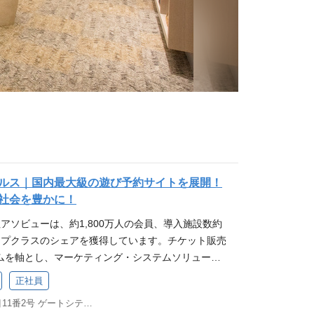
ルス｜国内最大級の遊び予約サイトを展開！
社会を豊かに！
社アソビューは、約1,800万人の会員、導入施設数約
トップクラスのシェアを獲得しています。チケット販売
ムを軸とし、マーケティング・システムソリューシ
ルティング活動により、業界変革に挑んでおりま
正社員
のさらなる拡大を見据え、当社の多様なアセットを活
東京都品川区大崎１丁目11番2号 ゲートシティ大崎イーストタワー8F
から事業成長までを多角的に支援する新たなメンバ