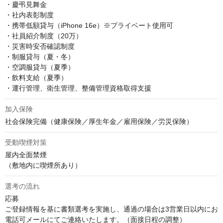
・慶弔見舞金

・社内表彰制度

・携帯低額貸与（iPhone 16e）※プライベート使用可

・社員紹介制度（20万）

・災害時安否確認制度

・制服貸与（夏・冬）

・空調服貸与（夏季）

・飲料支給（夏季）

・運行管理、衛生管理、整備管理資格取得支援
加入保険
社会保険完備（健康保険／厚生年金／雇用保険／労災保険）
受動喫煙対策
屋内全面禁煙

（敷地内に喫煙所あり）
選考の流れ
応募

ご登録情報を基に書類選考を実施し、通過の場合は3営業日以内にお
電話可メールにてご連絡いたします。（面接日程の調整）
