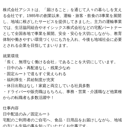
株式会社アシストは、「届けること」を通じて人々の暮らしを支え
る会社です。1985年の創業以来、運輸・旅客・飲食の3事業を展開
し、地域に根ざしたサービスを提供してきました。主力の運輸事業
では、生活協同組合やオイシックス株式会社などの宅配パートナー
として全国各地で事業を展開。安全・安心を大切にしながら、教育
体制や働きやすい環境づくりにも力を入れ、今後も地域社会に必要
とされる企業を目指してまいります。
就業環境
「長く、無理なく働ける会社」であることを大切にしています。
・日中のみ・再配達なし・残業少なめ
・固定ルートで道もすぐ覚えられる
・福利厚生・昇給制度が充実
・休日出勤はなし！家庭と両立している社員多数
・ドライバーや販売職はもちろん、事務・営業・介護職など他業種
からの転職者も多数活躍中！
仕事内容
日中配送のみ／固定ルート
宅配のご利用者のご自宅へ、食品・日用品をお届けしながら、地域
の方にも生協の事を知っていただくお仕事です。