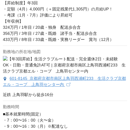
【昇給制度】年3回

・定額（4月）4,000円（＋固定残業代1,305円）の月給UP！

・考課（1月・7月）評価により昇給可

【年収例】

324万円 / 1年目 / 20歳・独身　配送歩合含

356万円 / 3年目 / 27歳・既婚　諸手当・配送歩合含

433万円 / 8年目 / 33歳・既婚・実務リーダー　賞与（12月）
勤務地の所在地/地図
601-8145 京都府京都市南区上鳥羽西浦町233 生活クラブ京都
エル・コープ 上鳥羽センター内
近鉄 上鳥羽駅から徒歩16分
勤務時間
■基本就業時間(固定）

・7：00〜16：00（火〜金）

・9：00〜16：30（月）※配達なし
