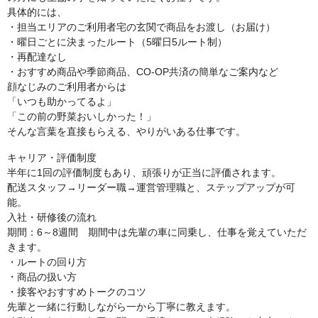
具体的には、
・担当エリアのご利用者宅の玄関で商品をお渡し（お届け）
・曜日ごとに決まったルート（5曜日5ルート制）
・再配達なし
・おすすめ商品や季節商品、CO-OP共済の簡単なご案内など
顔なじみのご利用者からは
「いつも助かってるよ」
「この前の野菜おいしかった！」
そんな言葉を直接もらえる、やりがいある仕事です。
キャリア・評価制度
半年に1回の評価制度もあり、頑張りが正当に評価されます。
配送スタッフ→リーダー職→運営管理職と、ステップアップが可
能。
入社・研修後の流れ
期間：6～8週間 期間中は先輩の車に同乗し、仕事を覚えていただ
きます。
・ルートの回り方
・商品の扱い方
・接客やおすすめトークのコツ
先輩と一緒に行動しながら一から丁寧に教えます。