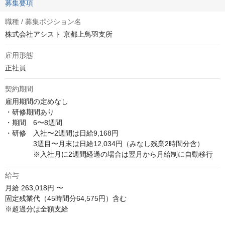
募集要項
職種 / 募集ポジション名
株式会社アシスト 京都上鳥羽支所
雇用形態
正社員
契約期間
雇用期間の定めなし

・研修期間あり

・期間　6〜8週間

・研修　入社〜2週間は日給9,168円　

　　　　3週目〜月末は日給12,034円（みなし残業2時間分含）

　　　　※入社月に2週間経過の場合は翌月から月給制に自動移行
給与
月給
263,018円 〜
固定残業代（45時間分64,575円）含む

※超過分は全額支給
