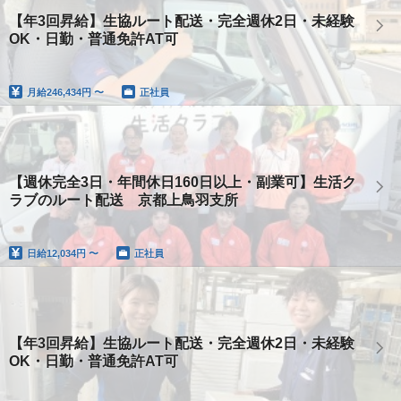
【年3回昇給】生協ルート配送・完全週休2日・未経験
OK・日勤・普通免許AT可
月給
246,434円 〜
正社員
【週休完全3日・年間休日160日以上・副業可】生活ク
ラブのルート配送 京都上鳥羽支所
日給
12,034円 〜
正社員
【年3回昇給】生協ルート配送・完全週休2日・未経験
OK・日勤・普通免許AT可