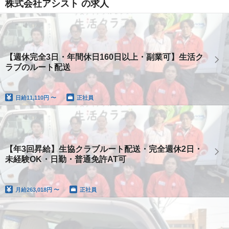
株式会社アシスト の求人
【週休完全3日・年間休日160日以上・副業可】生活ク
ラブのルート配送
日給
11,110円 〜
正社員
【年3回昇給】生協クラブルート配送・完全週休2日・
未経験OK・日勤・普通免許AT可
月給
263,018円 〜
正社員