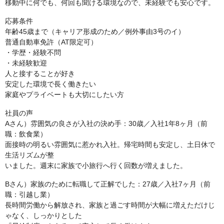
移動中に何でも、何回も聞ける環境なので、未経験でも安心です。
応募条件
年齢45歳まで（キャリア形成のため／例外事由3号のイ）
普通自動車免許（AT限定可）
・学歴・経験不問
・未経験歓迎
人と接することが好き
安定した環境で長く働きたい
家庭やプライベートも大切にしたい方
社員の声
Aさん）雰囲気の良さが入社の決め手：30歳／入社1年8ヶ月（前
職：飲食業）
面接時の明るい雰囲気に惹かれ入社。帰宅時間も安定し、土日休で
生活リズムが整
いました。週末に家族で小旅行へ行く回数が増えました。
Bさん）家族のために転職して正解でした：27歳／入社7ヶ月（前
職：引越し業）
長時間労働から解放され、家族と過ごす時間が大幅に増えただけじ
ゃなく、しっかりとした